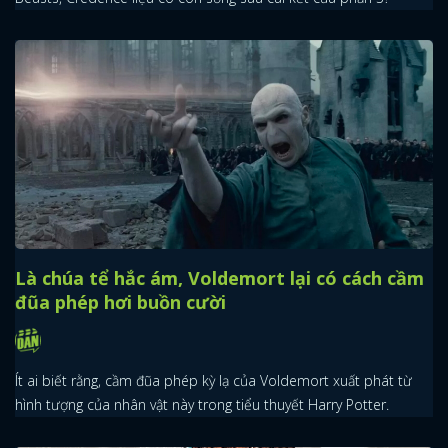
Là chúa tể hắc ám, Voldemort lại có cách cầm
đũa phép hơi buồn cười
Ít ai biết rằng, cầm đũa phép kỳ lạ của Voldemort xuất phát từ
hình tượng của nhân vật này trong tiểu thuyết Harry Potter.