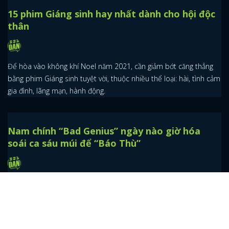
15 phim Giáng sinh hay nhất dành cho hội độc
thân
Để hòa vào không khí Noel năm 2021, cần giảm bớt căng thẳng
bằng phim Giáng sinh tuyệt vời, thuộc nhiều thể loại: hài, tình cảm
gia đình, lãng mạn, hành động.
Nam chính “Bad Genius” ngày nào giờ hóa
soái ca sáu múi để “Báo Thù”
Báo Thù là drama mới đậm chất cẩu huyết sắp sửa lên sóng của
xứ Thái và phim có sự xuất hiện của “thiên tài bất hảo” Chanon
Santinatornkul.