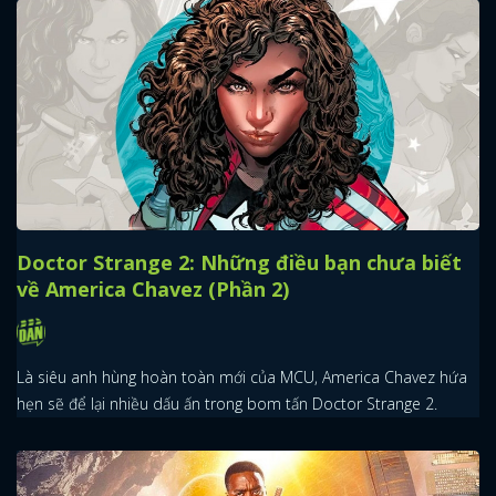
Doctor Strange 2: Những điều bạn chưa biết
về America Chavez (Phần 2)
Là siêu anh hùng hoàn toàn mới của MCU, America Chavez hứa
x
ĐĂNG NHẬP
hẹn sẽ để lại nhiều dấu ấn trong bom tấn Doctor Strange 2.
FACEBOOK
GOOGLE