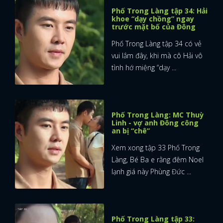
Phố Trong Làng tập 34: Hải
khoe “dạy chồng” ngay
trước mặt bố của Đông
Phố Trong Làng tập 34 có vẻ
vui lắm đây, khi mà cô Hải vô
tình hớ miệng “dạy ...
Phố Trong Làng: MC Thuỳ
Linh - vợ anh Đông công
an bị “chê”
Xem xong tập 33 Phố Trong
Làng, Bé Ba e rằng đêm Noel
lạnh giá này Phùng Đức ...
x
ĐĂNG NHẬP
Phố Trong Làng tập 33: