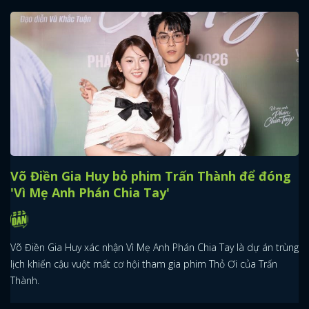
Võ Điền Gia Huy bỏ phim Trấn Thành để đóng
'Vì Mẹ Anh Phán Chia Tay'
Võ Điền Gia Huy xác nhận Vì Mẹ Anh Phán Chia Tay là dự án trùng
lịch khiến cậu vuột mất cơ hội tham gia phim Thỏ Ơi của Trấn
Thành.