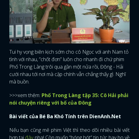
Tui hy vọng biên kịch sớm cho cô Ngọc với anh Nam tỏ
tình với nhau, ”chốt đơn” luôn cho nhanh đi chứ phim
Phố Trong Làng trôi qua gần một nửa rồi, Đông - Hải
cưới nhau tới nơi mà cặp chính vẫn chẳng thấy gì. Nghĩ
mà buồn.
>>>xem thêm:
Phố Trong Làng tập 35: Cô Hải phải
nói chuyện riêng với bố của Đông
Bài viết của Bé Ba Khó Tính trên DienAnh.Net
Nếu bạn cũng mê phim Việt thì theo dõi nhiều bài viết
hơn tại
đây
nha! Còn muốn “hóng hót” tin tức hay ho về