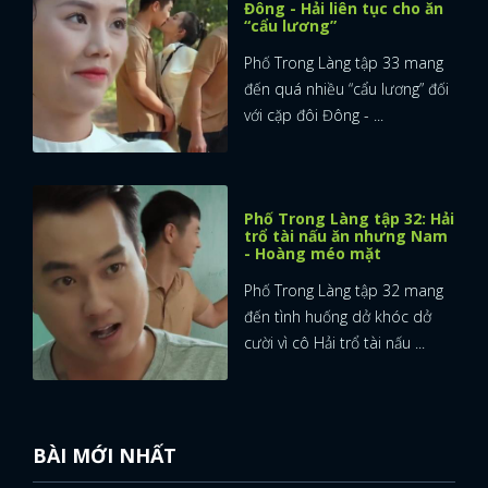
Đông - Hải liên tục cho ăn
“cẩu lương”
FACEBOOK
GOOGLE
Phố Trong Làng tập 33 mang
đến quá nhiều “cẩu lương” đối
với cặp đôi Đông - ...
Phố Trong Làng tập 32: Hải
trổ tài nấu ăn nhưng Nam
- Hoàng méo mặt
Phố Trong Làng tập 32 mang
đến tình huống dở khóc dở
cười vì cô Hải trổ tài nấu ...
BÀI MỚI NHẤT