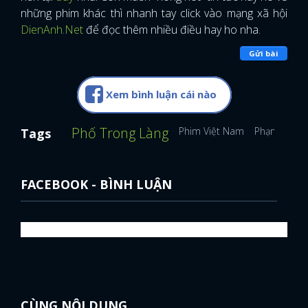
những phim khác thì nhanh tay click vào mạng xã hội
DienAnh.Net
để đọc thêm nhiều điều hay ho nha.
Gửi bài
Xem bình luận cái nào
Phố Trong Làng
Phim Việt Nam
Phạm Anh T
Tags
FACEBOOK - BÌNH LUẬN
CÙNG NỘI DUNG