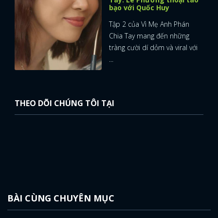
bạo với Quốc Huy
Tập 2 của Vì Mẹ Anh Phán
Chia Tay mang đến những
tràng cười dí dỏm và viral với
...
THEO DÕI CHÚNG TÔI TẠI
BÀI CÙNG CHUYÊN MỤC