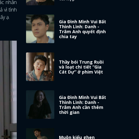
các nhân
 vì tình
ấy ạ.
Gia Đình Mình Vui Bất
Thình Lình: Danh -
Trâm Anh quyết định
chia tay
Thầy bói Trung Ruồi
và loạt chi tiết “Gia
Cát Dự” ở phim Việt
Gia Đình Mình Vui Bất
Thình Lình: Danh -
Trâm Anh cần thêm
thời gian
Muôn kiểu ghen