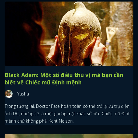
Black Adam: Một số điều thú vị mà bạn cần
biết về Chiếc mũ Định mệnh
Yasha
x
Trong tương lai, Doctor Fate hoàn toàn có thể trở lại vũ trụ điện
ĐĂNG NHẬP
ảnh DC, nhưng sẽ là một gương mặt khác sở hữu Chiếc mũ Định
mệnh chứ không phải Kent Nelson.
FACEBOOK
GOOGLE