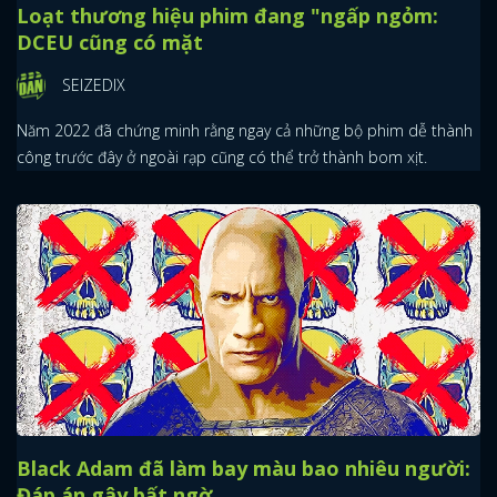
Loạt thương hiệu phim đang "ngấp ngỏm:
DCEU cũng có mặt
SEIZEDIX
Năm 2022 đã chứng minh rằng ngay cả những bộ phim dễ thành
công trước đây ở ngoài rạp cũng có thể trở thành bom xịt.
Black Adam đã làm bay màu bao nhiêu người:
Đáp án gây bất ngờ