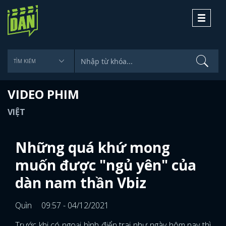
Toggle
navigati
VIDEO PHIM
VIỆT
Những quá khứ mong
muốn được "ngủ yên" của
dàn nam thần Vbiz
Quìn
09:57 - 04/12/2021
Trước khi có ngoại hình điển trai như ngày hôm nay thì