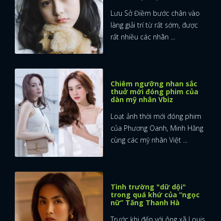
Lưu Sở Điềm bước chân vào
làng giải trí từ rất sớm, được
rất nhiều các nhãn ...
Chiêm ngưỡng nhan sắc
thuở mới đóng phim của
dàn mỹ nhân Vbiz
Loạt ảnh thời mới đóng phim
của Phương Oanh, Minh Hằng
cùng các mỹ nhân Việt ...
Tình trường "dữ dội"
trong quá khứ của “ngọc
nữ” Tăng Thanh Hà
Trước khi đến với ông xã Louis