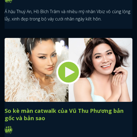
Á hậu Thuý An, Hồ Bích Trâm và nhiều mỹ nhân Vbiz vô cùng lộng
lẫy, xinh đẹp trong bộ váy cưới nhân ngày kết hôn.
So kè màn catwalk của Vũ Thu Phương bản
gốc và bản sao