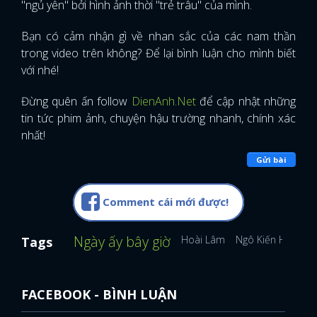
"ngủ yên" bởi hình ảnh thời "trẻ trâu" của mình.
Bạn có cảm nhận gì về nhan sắc của các nam thần
trong video trên không? Để lại bình luận cho mình biết
với nhé!
Đừng quên ấn follow
DienAnh.Net
để cập nhật những
tin tức phim ảnh, chuyện hậu trường nhanh, chính xác
nhất!
Gửi bài
Comment cái mới được!
Ngày ấy bây giờ
Hoài Lâm
Ngô Kiến Huy
Tags
FACEBOOK - BÌNH LUẬN