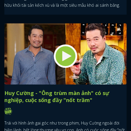
hữu khối tài sản kếch xù và là một siêu mẫu khó ai sánh bằng.
Huy Cường - "Ông trùm màn ảnh" có sự
nghiệp, cuộc sống đầy "nốt trầm"
Trái với hình ảnh gai góc như trong phim, Huy Cường ngoài đời
hiền lành, hết lòng thương yêu vợ con. Anh có cuộc sống đầy "nốt