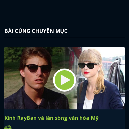
BÀI CÙNG CHUYÊN MỤC
x
Kính RayBan và làn sóng văn hóa Mỹ
ĐĂNG NHẬP