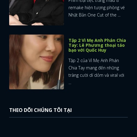
Phim Đại tiệc trăng máu 8
remake hiện tượng phòng vé
Nhật Bản One Cut of the ...
Tập 2 Vì Mẹ Anh Phán Chia
Tay: Lê Phương thoại táo
bạo với Quốc Huy
Tập 2 của Vì Mẹ Anh Phán
Chia Tay mang đến những
tràng cười dí dỏm và viral với
...
THEO DÕI CHÚNG TÔI TẠI