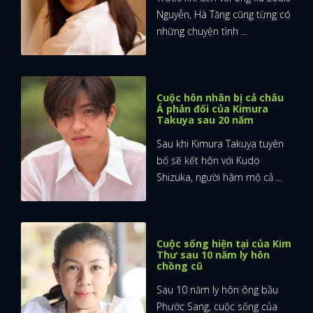
Nguyễn, Hà Tăng cũng từng có
những chuyện tình ...
Cuộc hôn nhân bị cả châu
Á phản đối của Kimura
Takuya sau 20 năm
Sau khi Kimura Takuya tuyên
bố sẽ kết hôn với Kudo
Shizuka, người hâm mộ cả ...
Cuộc sống hiện tại của Kim
Thư sau 10 năm ly hôn
chồng cũ
Sau 10 năm ly hôn ông bầu
Phước Sang, cuộc sống của