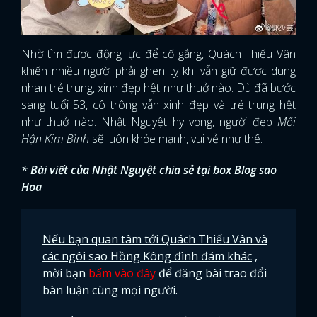
Nhờ tìm được động lực để cố gắng, Quách Thiếu Vân
khiến nhiều người phải ghen tỵ khi vẫn giữ được dung
nhan trẻ trung, xinh đẹp hệt như thuở nào. Dù đã bước
sang tuổi 53, cô trông vẫn xinh đẹp và trẻ trung hệt
như thuở nào. Nhật Nguyệt hy vọng, người đẹp
Mối
Hận Kim Bình
sẽ luôn khỏe mạnh, vui vẻ như thế.
* Bài viết của
Nhật Nguyệt
chia sẻ tại box
Blog sao
Hoa
Nếu bạn quan tâm tới Quách Thiếu Vân và
các ngôi sao Hồng Kông đình đám khác
,
mời bạn
bấm vào đây
để đăng bài trao đổi
bàn luận cùng mọi người.