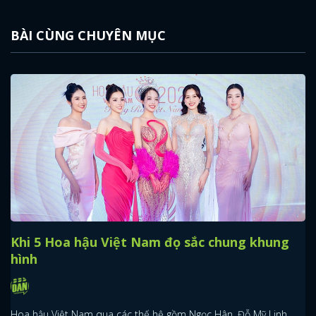
BÀI CÙNG CHUYÊN MỤC
Khi 5 Hoa hậu Việt Nam đọ sắc chung khung
hình
Hoa hậu Việt Nam qua các thế hệ gồm Ngọc Hân, Đỗ Mỹ Linh,