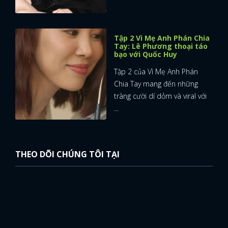
Tập 2 Vì Mẹ Anh Phán Chia
Tay: Lê Phương thoại táo
bạo với Quốc Huy
Tập 2 của Vì Mẹ Anh Phán
Chia Tay mang đến những
tràng cười dí dỏm và viral với
...
THEO DÕI CHÚNG TÔI TẠI