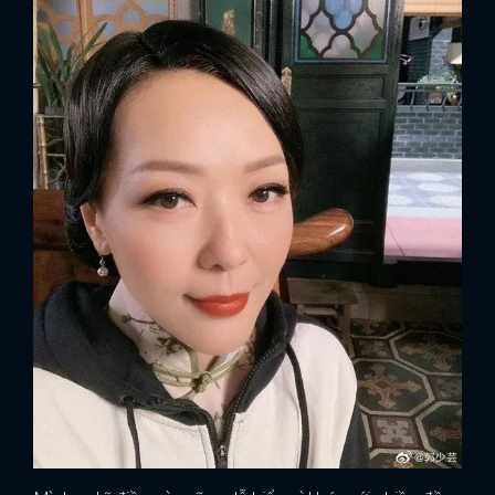
x
ĐĂNG NHẬP