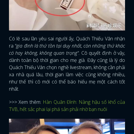
Có lẽ sau lần yêu sai người ấy, Quách Thiếu Vân nhận
ra
"gia đình là thứ tồn tại duy nhất, còn những thứ khác
có hay không, không quan trọng".
Cô quyết định ở vậy,
dành toàn bộ thời gian cho mẹ già. Đây cũng là lý do
Quách Thiếu Vân chọn nghề livestream, không cần phải
xa nhà quá lâu, thời gian làm việc cũng không nhiều,
như thế thì cô mới có thể báo hiếu mẹ một cách tốt
nhất.
>>> Xem thêm:
Hàn Quân Đình: Nàng hậu số khổ của
TVB, hết sắc phai lại phá sản phải nhờ bạn nuôi