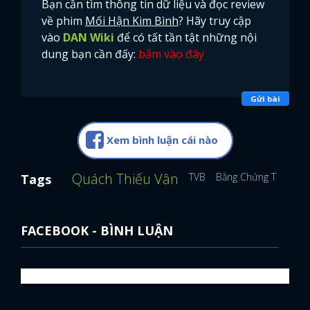
Bạn cần tìm thông tin dữ liệu và đọc review
về phim
Mối Hận Kim Bình
? Hãy truy cập
vào
DAN Wiki
để có tất tần tật những nội
dung bạn cần đấy:
bấm vào đây
Gửi bài
Xem bình luận cái nào
Quách Thiếu Vân
TVB
Bằng Chứng Thép
Tags
FACEBOOK - BÌNH LUẬN