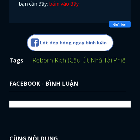
bạn cần đấy:
bấm vào đây
Gửi bài
Lót dép hóng ngay bình luận
Reborn Rich (Cậu Út Nhà Tài Phiệt)
Un
Tags
FACEBOOK - BÌNH LUẬN
CÙNG NỘI DUNG