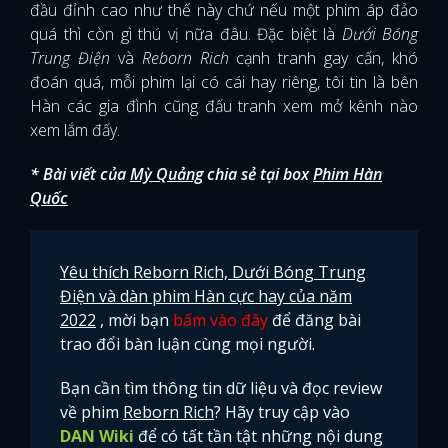
đầu đỉnh cao như thế này chứ nếu một phim áp đảo
quá thì còn gì thú vị nữa đâu. Đặc biệt là
Dưới Bóng
Trung Điện
và
Reborn Rich
cạnh tranh gay cấn, khó
đoán quá, mỗi phim lại có cái hay riêng, tôi tin là bên
Hàn các gia đình cũng đấu tranh xem mở kênh nào
xem lắm đấy.
* Bài viết của
Mỳ Quảng
chia sẻ tại box
Phim Hàn
Quốc
Yêu thích Reborn Rich, Dưới Bóng Trung
Điện và dàn phim Hàn cực hay của năm
2022
, mời bạn
bấm vào đây
để đăng bài
trao đổi bàn luận cùng mọi người.
Bạn cần tìm thông tin dữ liệu và đọc review
về phim
Reborn Rich
? Hãy truy cập vào
DAN Wiki
để có tất tần tật những nội dung