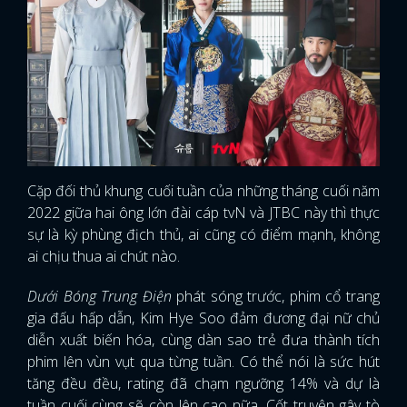
Cặp đối thủ khung cuối tuần của những tháng cuối năm
2022 giữa hai ông lớn đài cáp tvN và JTBC này thì thực
sự là kỳ phùng địch thủ, ai cũng có điểm mạnh, không
ai chịu thua ai chút nào.
Dưới Bóng Trung Điện
phát sóng trước, phim cổ trang
gia đấu hấp dẫn, Kim Hye Soo đảm đương đại nữ chủ
diễn xuất biến hóa, cùng dàn sao trẻ đưa thành tích
phim lên vùn vụt qua từng tuần. Có thể nói là sức hút
x
ĐĂNG NHẬP
tăng đều đều, rating đã chạm ngưỡng 14% và dự là
tuần cuối cùng sẽ còn lên cao nữa. Cốt truyện gây tò