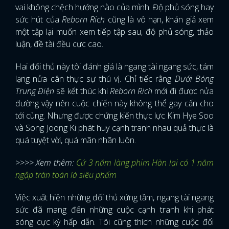
vai không chệch hướng nào của mình. Độ phủ sóng hay
sức hút của
Reborn Rich
cũng là vô hạn, khán giả xem
một tập lại muốn xem tiếp tập sau, độ phủ sóng, thảo
luận, đề tài đều cực cao.
Hai đối thủ này tôi đánh giá là ngang tài ngang sức, tám
lạng nửa cân thực sự thú vị. Chỉ tiếc rằng
Dưới Bóng
Trung Điện
sẽ kết thúc khi
Reborn Rich
mới đi được nửa
đường vậy nên cuộc chiến này không thể gay cấn cho
tới cùng. Nhưng được chứng kiến thực lực Kim Hye Soo
và Song Joong Ki phát huy cạnh tranh nhau quả thực là
quá tuyệt vời, quá mãn nhãn luôn.
>>>> Xem thêm:
Cứ 3 năm làng phim Hàn lại có 1 năm
ngập tràn toàn là siêu phẩm
Việc xuất hiện những đối thủ xứng tầm, ngang tài ngang
sức đã mang đến những cuộc cạnh tranh khi phát
sóng cực kỳ hấp dẫn. Tôi cũng thích những cuộc đối