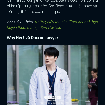
Cá nhân tôi cũng thích
My Liberation Notes
hơn, có lẽ vì
phim tập trung hơn, còn
Our Blues
quá nhiều nhân vật
nên mọi thứ lướt qua nhanh quá.
>>>> Xem thêm:
Những điều tạo nên "Tam đại ảnh hậu
huyền thoại bất bại" Kim Hye Soo
Why Her? và Doctor Lawyer