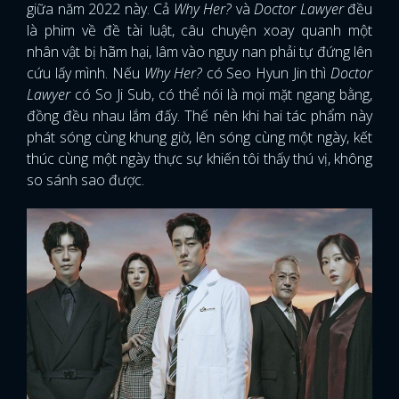
giữa năm 2022 này. Cả
Why Her?
và
Doctor Lawyer
đều
là phim về đề tài luật, câu chuyện xoay quanh một
nhân vật bị hãm hại, lâm vào nguy nan phải tự đứng lên
cứu lấy mình. Nếu
Why Her?
có Seo Hyun Jin thì
Doctor
Lawyer
có So Ji Sub, có thể nói là mọi mặt ngang bằng,
đồng đều nhau lắm đấy. Thế nên khi hai tác phẩm này
phát sóng cùng khung giờ, lên sóng cùng một ngày, kết
thúc cùng một ngày thực sự khiến tôi thấy thú vị, không
so sánh sao được.