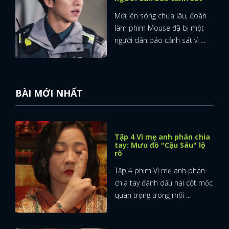
Mới lên sóng chưa lâu, đoàn
làm phim Mouse đã bị một
người dân báo cảnh sát vì ...
BÀI MỚI NHẤT
Tập 4 Vì mẹ anh phán chia
tay: Mưu đồ "Cậu Sáu" lộ
rõ
Tập 4 phim Vì mẹ anh phán
chia tay đánh dấu hai cột mốc
quan trọng trong mối ...