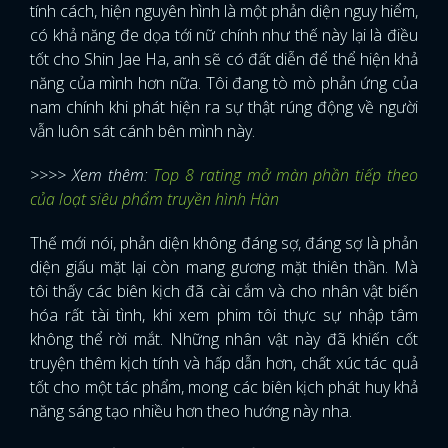
tính cách, hiện nguyên hình là một phản diện nguy hiểm,
có khả năng đe dọa tới nữ chính như thế này lại là điều
FACEBOOK
GOOGLE
tốt cho Shin Jae Ha, anh sẽ có đất diễn để thể hiện khả
năng của mình hơn nữa. Tôi đang tò mò phản ứng của
nam chính khi phát hiện ra sự thật rúng động về người
vẫn luôn sát cánh bên mình này.
>>>> Xem thêm:
Top 8 rating mở màn phần tiếp theo
của loạt siêu phẩm truyền hình Hàn
Thế mới nói, phản diện không đáng sợ, đáng sợ là phản
diện giấu mặt lại còn mang gương mặt thiên thần. Mà
tôi thấy các biên kịch đã cài cắm và cho nhân vật biến
hóa rất tài tình, khi xem phim tôi thực sự nhập tâm
không thể rời mắt. Những nhân vật này đã khiến cốt
truyện thêm kịch tính và hấp dẫn hơn, chất xúc tác quả
tốt cho một tác phẩm, mong các biên kịch phát huy khả
năng sáng tạo nhiều hơn theo hướng này nha.