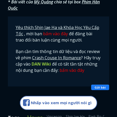
* Bài viết của
Mỳ Quảng
chia sẻ tại box
Phim Hàn
Quốc
Yêu thích Shin Jae Ha và Khóa Học Yêu Cấp
Tốc
, mời bạn
bấm vào đây
để đăng bài
trao đổi bàn luận cùng mọi người.
Bạn cần tìm thông tin dữ liệu và đọc review
về phim
Crash Couse In Romance
? Hãy truy
cập vào
DAN Wiki
để có tất tần tật những
nội dung bạn cần đấy:
bấm vào đây
Gửi bài
Nhấp vào xem mọi người nói gì
Vincenzo
Shin Jae Ha
Park Bo Gum