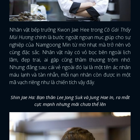
Nhân vật bếp trưởng Kwon Jae Hee trong
Cô Gái Thấy
Mùi Hương
chính là bước ngoặt ngoạn mục giúp cho sự
nghiệp của Namgoong Min từ mờ nhạt mà trở nên vô
cùng đặc sắc. Nhân vật này có vỏ bọc bên ngoài lịch
lãm, đẹp trai, ai gặp cũng thầm thương trộm nhớ.
Nhưng đằng sau cái vẻ ngoài đó lại là một tên ác nhân
máu lạnh và tàn nhẫn, mỗi nạn nhân còn được in một
mã vạch riêng như là chiến tích vậy đấy.
Shin Jae Ha: Bạn thân Lee Jong Suk và Jung Hae In, ra mắt
cực mạnh nhưng mãi chưa thể lên