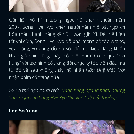
Gắn liền với hình tượng ngọc nữ, thanh thuần, năm
2007, Song Hye Kyo khiến người hâm mộ bất ngờ khi
hóa thân thành nàng kỹ nữ Hwang Jin Yi. Để thể hiện
tốt vai diễn, Song Hye Kyo đã phải mang bộ tóc vừa to,
vừa nặng, vô cùng đồ sộ với đủ mọi kiểu dáng khiến
khán giả nhìn cũng thấy mỏi mệt dùm. Có lẽ quá “hãi
hùng” với tạo hình cổ trang đội chục ký tóc trên đầu mà
từ đó về sau không thấy mỹ nhân
Hậu Duệ Mặt Trời
nhận phim cổ trang nữa.
>> Có thể bạn chưa biết:
Danh tiếng ngang nhau nhưng
Son Ye Jin cho Song Hye Kyo "hít khói" về giải thưởng
Lee So Yeon