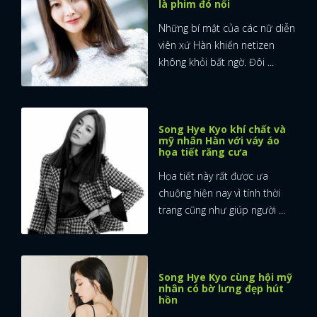
là phim đó nổi
Những bí mật của các nữ diễn
viên xứ Hàn khiến netizen
không khỏi bất ngờ. Đôi ...
Song Hye Kyo khí chất và
mỹ nhân Hàn với váy áo
họa tiết răng cưa
Họa tiết này rất được ưa
chuộng hiện nay vì tính thời
trang cũng như giúp người ...
Song Hye Kyo cùng hội mỹ
nhân có bờ lưng đẹp hút
hồn