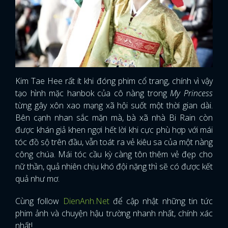
Kim Tae Hee rất ít khi đóng phim cổ trang, chính vì vậy
tạo hình mặc hanbok của cô nàng trong
My Princess
từng gây xôn xao mạng xã hội suốt một thời gian dài.
Bên cạnh nhan sắc mặn mà, bà xã nhà Bi Rain còn
được khán giả khen ngợi hết lời khi cực phù hợp với mái
tóc đồ sộ trên đầu, vẫn toát ra vẻ kiêu sa của một nàng
công chúa. Mái tóc cầu kỳ càng tôn thêm vẻ đẹp cho
nữ thần, quả nhiên chịu khó đội nặng thì sẽ có được kết
quả như mơ.
Cùng follow
DienAnh.Net
để cập nhật những tin tức
phim ảnh và chuyện hậu trường nhanh nhất, chính xác
nhất!