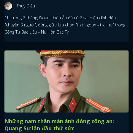
Thuỵ Diệu
Chỉ trong 2 tháng, Đoàn Thiên Ân đã có 2 vai diễn dính đến
"chuyện 3 người", đứng giữa lựa chọn "trai ngoan - trai hư" trong
Công Tử Bạc Liêu - Nụ Hôn Bạc Tỷ.
Những nam thần màn ảnh đóng công an:
Quang Sự lần đầu thử sức