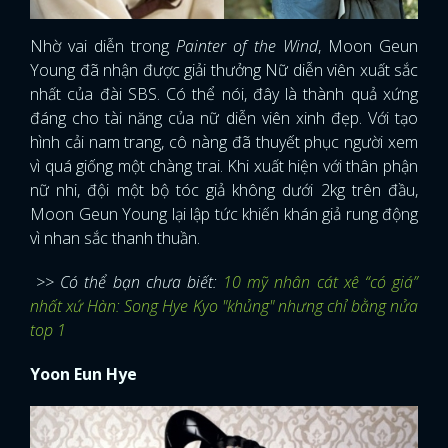
Nhờ vai diễn trong
Painter of the Wind
, Moon Geun
Young đã nhận được giải thưởng Nữ diễn viên xuất sắc
nhất của đài SBS. Có thể nói, đây là thành quả xứng
đáng cho tài năng của nữ diễn viên xinh đẹp. Với tạo
hình cải nam trang, cô nàng đã thuyết phục người xem
vì quá giống một chàng trai. Khi xuất hiện với thân phận
nữ nhi, đội một bộ tóc giả không dưới 2kg trên đầu,
Moon Geun Young lại lập tức khiến khán giả rung động
vì nhan sắc thanh thuần.
>> Có thể bạn chưa biết:
10 mỹ nhân cát xê “có giá”
nhất xứ Hàn: Song Hye Kyo "khủng" nhưng chỉ bằng nửa
top 1
Yoon Eun Hye