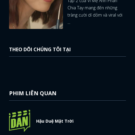
Tập 2 của Vì Mẹ Anh Phán
Chia Tay mang đến những
tràng cười dí dỏm và viral với
...
THEO DÕI CHÚNG TÔI TẠI
PHIM LIÊN QUAN
Hậu Duệ Mặt Trời