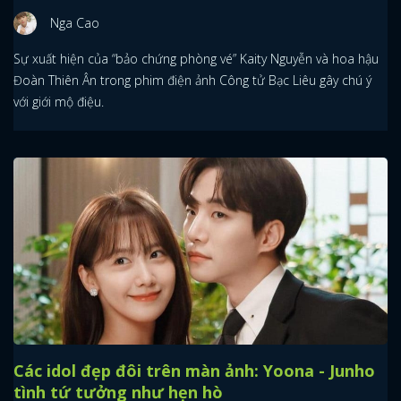
Nga Cao
Sự xuất hiện của “bảo chứng phòng vé” Kaity Nguyễn và hoa hậu
Đoàn Thiên Ân trong phim điện ảnh Công tử Bạc Liêu gây chú ý
với giới mộ điệu.
Các idol đẹp đôi trên màn ảnh: Yoona - Junho
tình tứ tưởng như hẹn hò