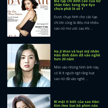
Bìa tạp chí đỉnh cao của nữ
thần Hàn: Song Hye Kyo
chưa phải là số 1
Được chụp hình cho các tạp
chí lớn cũng là điều mà nhiều
sao nữ mơ ước sau khi ...
Ha Ji Won và loạt mỹ nhân
Hàn đình đám đã vào nghề
hơn 20 năm
Nhìn vào những hình ảnh này,
có lẽ ít người ngờ rằng loạt
sao nữ đã vào nghề ...
Bí mật ít biết của sao Hàn:
Kim Hee Sun bỏ phim nào