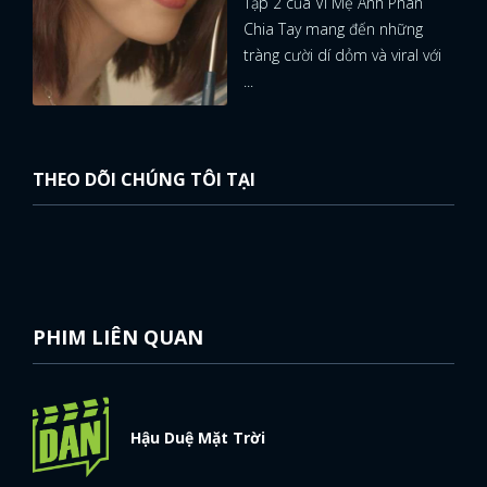
Tập 2 của Vì Mẹ Anh Phán
Chia Tay mang đến những
tràng cười dí dỏm và viral với
...
THEO DÕI CHÚNG TÔI TẠI
PHIM LIÊN QUAN
Hậu Duệ Mặt Trời