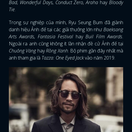
Bad, Wonderful Days, Conduct Zero, Araha
hay
Bloody
Tie
.
Trong sự nghiệp của mình, Ryu Seung Bum đã giành
danh hiệu Ảnh đế tại các giải thưởng lớn như
Baeksang
Arts Awards, Fantasia Festival
hay
Buil Film Awards
.
Ngoài ra anh cũng không ít lần nhận đề cử Ảnh đế tại
Chuông Vàng
hay
Rồng Xanh
. Bộ phim gần đây nhất mà
anh tham gia là
Tazza: One Eyed Jack
vào năm 2019.