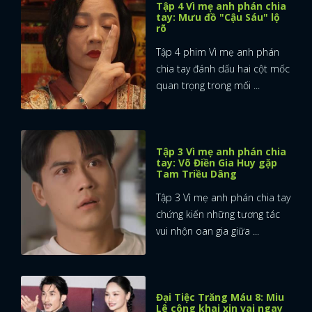
Tập 4 Vì mẹ anh phán chia
tay: Mưu đồ "Cậu Sáu" lộ
rõ
Tập 4 phim Vì mẹ anh phán
chia tay đánh dấu hai cột mốc
quan trọng trong mối ...
Tập 3 Vì mẹ anh phán chia
tay: Võ Điền Gia Huy gặp
Tam Triều Dâng
Tập 3 Vì mẹ anh phán chia tay
chứng kiến những tương tác
vui nhộn oan gia giữa ...
x
ĐĂNG NHẬP
Đại Tiệc Trăng Máu 8: Miu
Lê công khai xin vai ngay