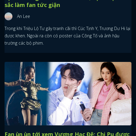
sắc làm fan tức giận
An Lee
Trong khi Triệu Lộ Tư gây tranh cãi thì Cúc Tịnh Y, Trương Dư Hi lại
được khen. Ngoài ra còn có poster của Công Tố và ảnh hậu
trường các bộ phim.
Fan ùn ùn tới xem Vương Hạc Đệ; Chi Pu được