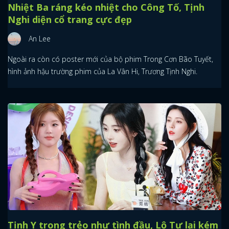
Nhiệt Ba ráng kéo nhiệt cho Công Tố, Tịnh
Nghi diện cổ trang cực đẹp
An Lee
Ngoài ra còn có poster mới của bộ phim Trong Cơn Bão Tuyết,
hình ảnh hậu trường phim của La Vân Hi, Trương Tịnh Nghi.
Tịnh Y trong trẻo như tình đầu, Lộ Tư lại kém