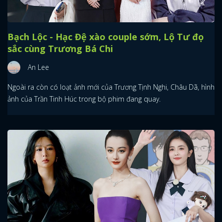
Bạch Lộc - Hạc Đệ xào couple sớm, Lộ Tư đọ
sắc cùng Trương Bá Chi
An Lee
Ngoài ra còn có loạt ảnh mới của Trương Tịnh Nghi, Châu Dã, hình
ảnh của Trần Tinh Húc trong bộ phim đang quay.