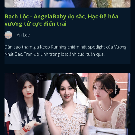
Bạch Lộc - AngelaBaby đọ sắc, Hạc Đệ hóa
vương tử cực điển trai
An Lee
Dàn sao tham gia Keep Running chiếm hết spotlight của Vương
Nhất Bác, Trần Đô Linh trong loạt ảnh cuối tuần qua.