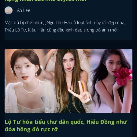
An Lee
Mặc dù bị chê nhưng Ngu Thư Hân ở loạt ảnh này rất đẹp nha,
Triệu Lộ Tư, Kiều Hân cũng đều xinh đẹp trong bộ ảnh mới.
Lộ Tư hóa tiểu thư dân quốc, Hiểu Đồng như
đóa hồng đỏ rực rỡ