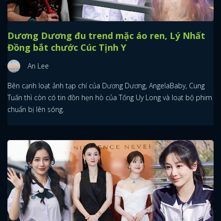
Dương Dương đu trend mặc áo ren, Lý Nhất
Đồng bắt chước Cúc Tịnh Y
An Lee
Bên cạnh loạt ảnh tạp chí của Dương Dương, AngelaBaby, Cung
Tuấn thì còn có tin đồn hẹn hò của Tống Uy Long và loạt bộ phim
chuẩn bị lên sóng.