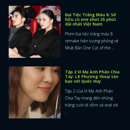
FACEBOOK
GOOGLE
Đại Tiệc Trăng Máu 8: Sở
hữu cú one shot 35 phút
dài nhất Việt Nam
Phim Đại tiệc trăng máu 8
remake hiện tượng phòng vé
Nhật Bản One Cut of the ...
Tập 2 Vì Mẹ Anh Phán Chia
Tay: Lê Phương thoại táo
bạo với Quốc Huy
Tập 2 của Vì Mẹ Anh Phán
Chia Tay mang đến những
tràng cười dí dỏm và viral với
...