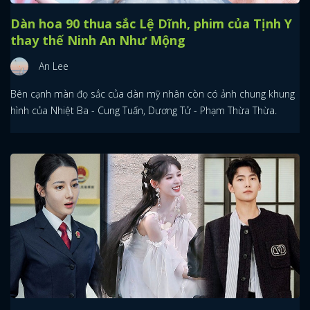
Dàn hoa 90 thua sắc Lệ Dĩnh, phim của Tịnh Y
thay thế Ninh An Như Mộng
An Lee
Bên cạnh màn đọ sắc của dàn mỹ nhân còn có ảnh chung khung
hình của Nhiệt Ba - Cung Tuấn, Dương Tử - Phạm Thừa Thừa.