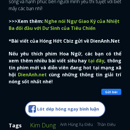
sống và hạnh phúc bên người mình yêu thì tuyệt vời biết
mấy các bạn nhỉ!
>>>Xem thêm:
Nghe nói Ngự Giao Ký của Nhiệt
Ba đối đầu với Dư Sinh của Tiêu Chiến
*Bài viết của Hóng Hớt Cbiz gửi về DienAnh.Net
Nếu yêu thích phim Hoa Ngữ, các bạn có thể
xem thêm nhiều bài viết siêu hay
tại đây
, thông
tin phim mới và diễn viên đang hot tại mạng xã
hội
DienAnh.net
cùng những thông tin giải trí
nóng sốt nhất nhé!
Gửi bài
Lót dép hóng ngay bình luận
Kim Dung
Anh Hùng Xạ Điêu
Thần Điêu Đại Hi
Tags