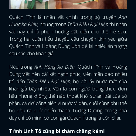
Quách Tĩnh là nhân vật chính trong bộ truyện
Anh
Hùng Xạ Điêu,
nhưng trong
Thần Điêu Đại Hiệp
thì nhân
vật này chỉ là phụ, nhường đất diễn cho thế hệ sau.
Trong hai cuốn tiểu thuyết, câu chuyện tình yêu giữa
Quách Tĩnh và Hoàng Dung luôn để lại nhiều ấn tượng
sâu sắc cho khán giả.
Nếu trong
Anh Hùng Xạ Điêu,
Quách Tĩnh và Hoàng
Dung viết nên cái kết hạnh phúc, viên mãn bao nhiêu
thì đến
Thần Điêu Đại Hiệp
, họ đã lấy nước mắt của
khán giả bấy nhiêu. Vốn là con người trung thực, đôn
hậu nhưng không thể nào thoát khỏi sự an bài của số
phận, cả đời cống hiến vì nước vì dân, cuối cùng phu thê
họ đều ra đi ở chiến thành Tương Dương, trong nhà
duy chỉ có mình cô con gái Quách Tương là còn ở lại.
Trình Linh Tố cũng bi thảm chẳng kém!