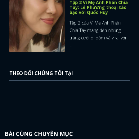
Tập 2 Vì Mẹ Anh Phán Chia
Tay: Lê Phương thoại táo
bạo với Quốc Huy
Tập 2 của Vì Mẹ Anh Phán
Chia Tay mang đến những
tràng cười dí dỏm và viral với
...
THEO DÕI CHÚNG TÔI TẠI
BÀI CÙNG CHUYÊN MỤC