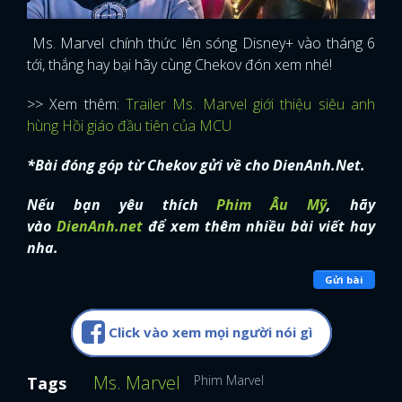
Ms. Marvel chính thức lên sóng Disney+ vào tháng 6
tới, thắng hay bại hãy cùng Chekov đón xem nhé!
>> Xem thêm:
Trailer Ms. Marvel giới thiệu siêu anh
hùng Hồi giáo đầu tiên của MCU
*Bài đóng góp từ Chekov gửi về cho DienAnh.Net.
Nếu bạn yêu thích
Phim Âu Mỹ
, hãy
vào
DienAnh.net
để xem thêm nhiều bài viết hay
nha.
Gửi bài
Click vào xem mọi người nói gì
Ms. Marvel
Phim Marvel
Tags