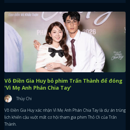
Võ Điền Gia Huy bỏ phim Trấn Thành để đóng
'Vì Mẹ Anh Phán Chia Tay'
Thùy Chi
Võ Điền Gia Huy xác nhận Vì Mẹ Anh Phán Chia Tay là dự án trùng
x
lịch khiến cậu vuột mất cơ hội tham gia phim Thỏ Ơi của Trấn
ĐĂNG NHẬP
Thành.