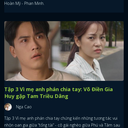
Hoàn Mỹ - Phan Minh.
Tập 3 Vì mẹ anh phán chia tay: Võ Điền Gia
Huy gặp Tam Triều Dâng
Nga Cao
Tập 3 Vì mẹ anh phán chia tay chứng kiến những tương tác vui
nhộn oan gia giữa “tổng tài” - cô gái nghèo giữa Phú và Tâm sau