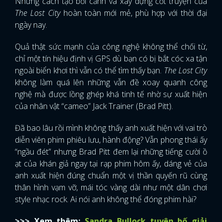
Nhưng cách tạo bối cảnh và xây dựng cốt truyện của
The Lost City
hoàn toàn mới mẻ, phù hợp với thời đại
ngày nay.
Quả thật sức mạnh của công nghệ không thể chối từ,
chỉ một tín hiệu định vị GPS dù bạn có bị bắt cóc xa tận
ngoài biển khơi thì vẫn có thể tìm thấy bạn.
The Lost City
không làm quá lên những vẫn đề xoay quanh công
nghệ mà được lồng ghép khá tinh tế nhờ sự xuất hiện
của nhân vật “cameo” Jack Trainer (Brad Pitt).
Đã bao lâu rồi mình không thấy anh xuất hiện với vai trò
diễn viên phim phiêu lưu, hành động? Vẫn phong thái ấy
“ngầu đét” nhưng Brad Pitt đem lại những tiếng cười ồ
ạt của khán giả ngay tại rạp phim hôm ấy, dáng vẻ của
anh xuất hiện đúng chuẩn một vị thần quyến rũ cùng
thân hình vạm vỡ, mái tóc vàng dài như một dân chơi
style nhạc rock. Ai nói anh không thể đóng phim hài?
>>> Xem thêm:
Sandra Bullock tuyên bố giải