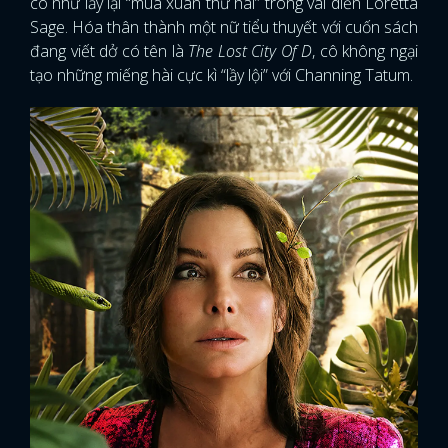
cô như lấy lại “mùa xuân thứ hai” trong vai diễn Loretta
Sage. Hóa thân thành một nữ tiểu thuyết với cuốn sách
đang viết dở có tên là
The Lost City Of D
, cô không ngại
tạo những miếng hài cực kì “lầy lội” với Channing Tatum.