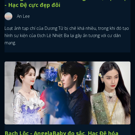
- Hạc Đệ cực đẹp đôi
An Lee
Loạt ảnh tạp chí của Dương Tử bị chê khá nhiều, trong khi đó tạo
hình sự kiện của Địch Lệ Nhiệt Ba lại gây ấn tượng với cư dân
mạng.
Bạch Lộc - AngelaBaby đọ sắc, Hạc Đệ hóa