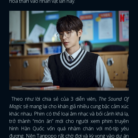
hoá thân vào nhân vật lần này.
Theo như lời chia sẻ của 3 diễn viên,
The Sound Of
Magic
sẽ mang lại cho khán giả nhiều cung bậc cảm xúc
khác nhau. Phim có thể loại âm nhạc và bối cảnh khá lạ,
trở thành “món ăn” mới cho người xem phim truyền
hình Hàn Quốc vốn quá nhàm chán với mô-típ yêu
đương. Nên Tanpopo rất chờ đợi và kỳ vọng vào dự án