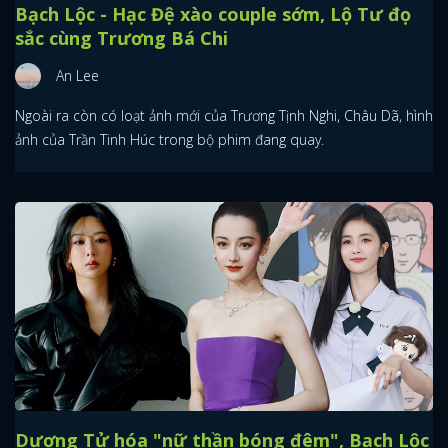
Bạch Lộc - Hạc Đệ xào couple sớm, Lộ Tư đọ
sắc cùng Trương Bá Chi
An Lee
Ngoài ra còn có loạt ảnh mới của Trương Tịnh Nghi, Châu Dã, hình
ảnh của Trần Tinh Húc trong bộ phim đang quay.
Dương Tử hóa "nữ thần bóng đêm", Bạch Lộc