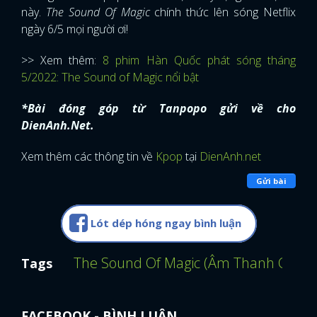
này.
The Sound Of Magic
chính thức lên sóng Netflix
ngày 6/5 mọi người ơi!
>> Xem thêm:
8 phim Hàn Quốc phát sóng tháng
5/2022: The Sound of Magic nổi bật
*Bài đóng góp từ Tanpopo gửi về cho
DienAnh.Net.
Xem thêm các thông tin về
Kpop
tại
DienAnh.net
Gửi bài
Lót dép hóng ngay bình luận
The Sound Of Magic (Âm Thanh Của P
Tags
FACEBOOK - BÌNH LUẬN