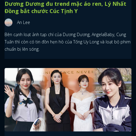
Dương Dương đu trend mặc áo ren, Lý Nhất
Đồng bắt chước Cúc Tịnh Y
An Lee
Bên cạnh loạt ảnh tạp chí của Dương Dương, AngelaBaby, Cung
Tuấn thì còn có tin đồn hẹn hò của Tống Uy Long và loạt bộ phim
chuẩn bị lên sóng.