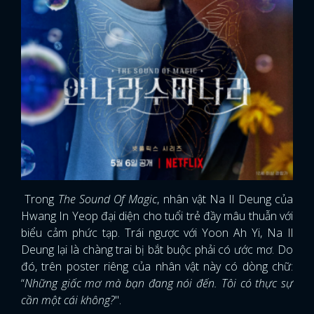
Trong
The Sound Of Magic
, nhân vật Na Il Deung của
Hwang In Yeop đại diện cho tuổi trẻ đầy mâu thuẫn với
biểu cảm phức tạp. Trái ngược với Yoon Ah Yi, Na Il
Deung lại là chàng trai bị bắt buộc phải có ước mơ. Do
đó, trên poster riêng của nhân vật này có dòng chữ:
x
“
Những giấc mơ mà bạn đang nói đến. Tôi có thực sự
ĐĂNG NHẬP
cần một cái không?
".