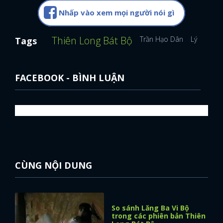
Nhấp vào xem mọi người nói gì
Thiên Long Bát Bộ
Trần Hạo Dân
Lý Nhược
Tags
FACEBOOK - BÌNH LUẬN
CÙNG NỘI DUNG
So sánh Lăng Ba Vi Bộ
trong các phiên bản Thiên