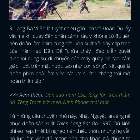
9. Lăng Ba Vi Bộ là tuyệt chiêu gắn liền với Đoàn Dự. Ấy
vậy mà khi quay đến phân cảnh này, vì không có đủ tiền
nên đoàn làm phim cũng cắt luôn suất xài dây cáp treo
của Trần Hạo Dân. Để "chữa cháy", đạo diễn quyết
định lợi dụng sự di chuyển của máy quay để tạo cảm
giác "lướt trên mặt nước tao như cơn sóng". Kết quả là
đoàn phim phải làm việc cật lực suốt 1 tháng trời mới
hoàn thiện tập 1.
>>> Xem thêm:
Dàn sao nam Cbiz lồng lộn trên thảm
đỏ: Tông Trạch bớt men, Đình Phong chói mắt
Từ những câu chuyện nhỏ này, Nhật Nguyệt lại càng nể
phục đoàn sản xuất
Thiên Long Bát Bộ
1997. Dù kinh
phí eo hẹp, thiết bị nghèo nàn thiếu thốn, nhưng họ vẫn
nỗ lực làm việc để mang đến cho khán giả chúng ta