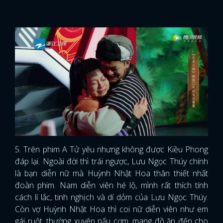
5. Trên phim A Tử yêu nhưng không được Kiều Phong
đáp lại. Ngoài đời thì trái ngược, Lưu Ngọc Thúy chính
là bạn diễn nữ mà Huỳnh Nhật Hoa thân thiết nhất
đoàn phim. Nam diễn viên hé lộ, mình rất thích tính
cách lí lắc, tinh nghịch và dí dỏm của Lưu Ngọc Thúy.
Còn vợ Huỳnh Nhật Hoa thì coi nữ diễn viên như em
gái ruột, thường xuyên nấu cơm, mang đồ ăn đến cho