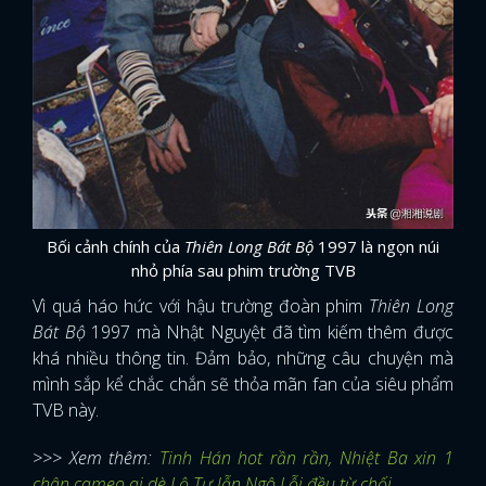
Bối cảnh chính của
Thiên Long Bát Bộ
1997 là ngọn núi
nhỏ phía sau phim trường TVB
Vì quá háo hức với hậu trường đoàn phim
Thiên Long
Bát Bộ
1997 mà Nhật Nguyệt đã tìm kiếm thêm được
khá nhiều thông tin. Đảm bảo, những câu chuyện mà
mình sắp kể chắc chắn sẽ thỏa mãn fan của siêu phẩm
TVB này.
>>> Xem thêm:
Tinh Hán hot rần rần, Nhiệt Ba xin 1
chân cameo ai dè Lộ Tư lẫn Ngô Lỗi đều từ chối