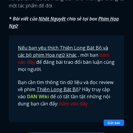
một tác phẩm để đời.
* Bài viết của
Nhật Nguyệt
chia sẻ tại box
Phim Hoa
Ngữ
Nếu bạn yêu thích Thiên Long Bát Bộ và
các bộ phim Hoa ngữ khác
, mời bạn
bấm
vào đây
để đăng bài trao đổi bàn luận cùng
mọi người.
Bạn cần tìm thông tin dữ liệu và đọc review
về phim
Thiên Long Bát Bộ
? Hãy truy cập
vào
DAN Wiki
để có tất tần tật những nội
dung bạn cần đấy:
bấm vào đây
Gửi bài