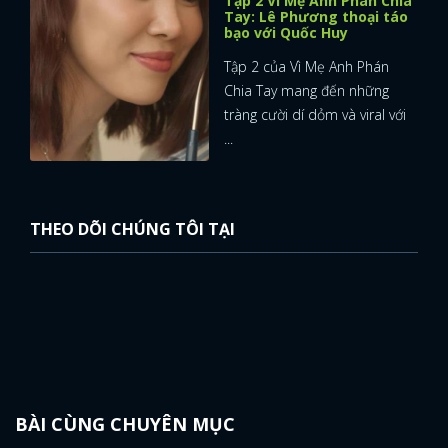
Tập 2 Vì Mẹ Anh Phán Chia
Tay: Lê Phương thoại táo
bạo với Quốc Huy
Tập 2 của Vì Mẹ Anh Phán
Chia Tay mang đến những
tràng cười dí dỏm và viral với
...
THEO DÕI CHÚNG TÔI TẠI
BÀI CÙNG CHUYÊN MỤC