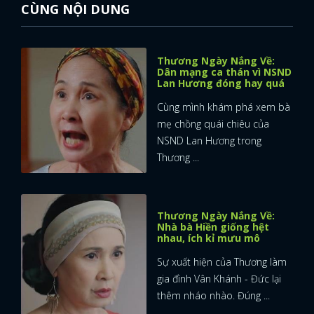
CÙNG NỘI DUNG
Thương Ngày Nắng Về:
Dân mạng ca thán vì NSND
Lan Hương đóng hay quá
Cùng mình khám phá xem bà
mẹ chồng quái chiêu của
NSND Lan Hương trong
Thương ...
Thương Ngày Nắng Về:
Nhà bà Hiền giống hệt
nhau, ích kỉ mưu mô
Sự xuất hiện của Thương làm
gia đình Vân Khánh - Đức lại
thêm nháo nhào. Đúng ...