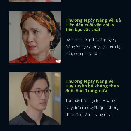
Thương Ngày Nắng Về: Bà
Hiền đến cuối vẫn chỉ lo
tiền bạc vật chất
Bà Hiền trong Thương Ngày
Nắng Về ngày càng lộ thêm tật
xấu, con gái ly hôn ...
Thương Ngày Nắng Về:
Duy tuyên bố không theo
đuổi Vân Trang nữa
Tôi thấy bất ngờ khi Hoàng
Duy đưa ra quyết định không
theo đuổi Vân Trang nữa. ...