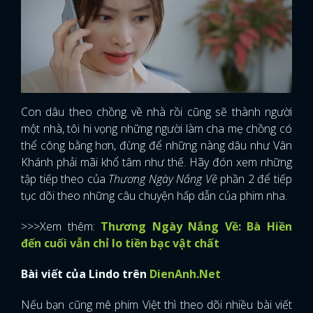
Con dâu theo chồng về nhà rồi cũng sẽ thành người
một nhà, tôi hi vọng những người làm cha mẹ chồng có
thể công bằng hơn, đừng để những nàng dâu như Vân
Khánh phải mãi khổ tâm như thế. Hãy đón xem những
tập tiếp theo của
Thương Ngày Nắng Về
phần 2 để tiếp
tục dõi theo những câu chuyện hấp dẫn của phim nha.
>>>Xem thêm:
Thương Ngày Nắng Về: Bà Hiền
đến cuối vẫn chỉ lo tiền bạc vật chất
Bài viết của Lindo trên
DienAnh.Net
Nếu bạn cũng mê phim Việt thì theo dõi nhiều bài viết