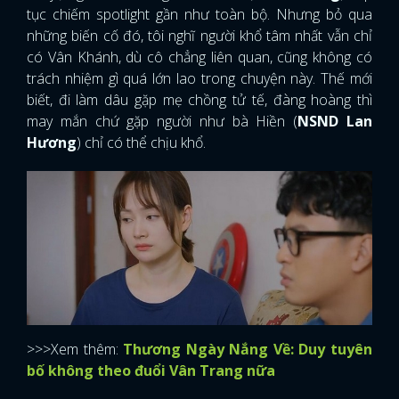
tục chiếm spotlight gần như toàn bộ. Nhưng bỏ qua
những biến cố đó, tôi nghĩ người khổ tâm nhất vẫn chỉ
có Vân Khánh, dù cô chẳng liên quan, cũng không có
trách nhiệm gì quá lớn lao trong chuyện này. Thế mới
biết, đi làm dâu gặp mẹ chồng tử tế, đàng hoàng thì
may mắn chứ gặp người như bà Hiền (
NSND Lan
Hương
) chỉ có thể chịu khổ.
>>>Xem thêm:
Thương Ngày Nắng Về: Duy tuyên
bố không theo đuổi Vân Trang nữa