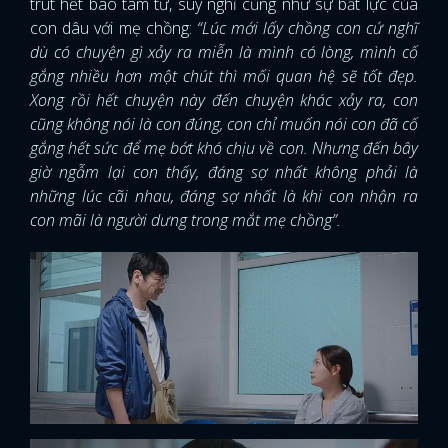
trút hết bao tâm tư, suy nghĩ cũng như sự bất lực của
con dâu với mẹ chồng:
“Lúc mới lấy chồng con cứ nghĩ
dù có chuyện gì xảy ra miễn là mình có lòng, mình cố
gắng nhiều hơn một chút thì mối quan hệ sẽ tốt đẹp.
Xong rồi hết chuyện này đến chuyện khác xảy ra, con
cũng không nói là con đúng, con chỉ muốn nói con đã cố
gắng hết sức để mẹ bớt khó chịu về con. Nhưng đến bây
giờ ngẫm lại con thấy, đáng sợ nhất không phải là
những lúc cãi nhau, đáng sợ nhất là khi con nhận ra
con mãi là người dưng trong mắt mẹ chồng”.