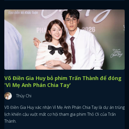
Võ Điền Gia Huy bỏ phim Trấn Thành để đóng
'Vì Mẹ Anh Phán Chia Tay'
Thùy Chi
Võ Điền Gia Huy xác nhận Vì Mẹ Anh Phán Chia Tay là dự án trùng
lịch khiến cậu vuột mất cơ hội tham gia phim Thỏ Ơi của Trấn
Thành.