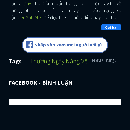
hơn tại
đây
nha! Còn muốn “hóng hót” tin tức hay ho về
những phim khác thì nhanh tay click vào mạng xã
hội
DienAnh.Net
để đọc thêm nhiều điều hay ho nha.
Gửi bài
Nhấp vào xem mọi người nói gì
Thương Ngày Nắng Về
NSND Trung Anh
L
Tags
FACEBOOK - BÌNH LUẬN