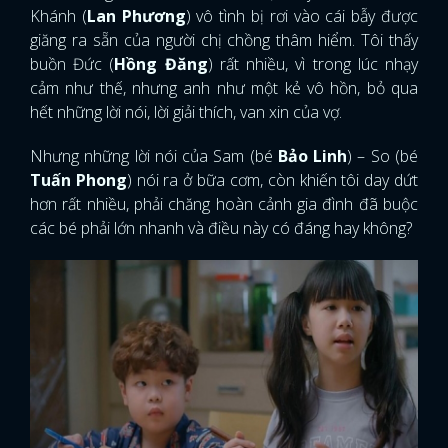
Khánh (
Lan Phương
) vô tình bị rơi vào cái bẫy được
giăng ra sẵn của người chị chồng thâm hiểm. Tôi thấy
buồn Đức (
Hồng Đăng
) rất nhiều, vì trong lúc nhạy
cảm như thế, nhưng anh như một kẻ vô hồn, bỏ qua
hết những lời nói, lời giải thích, van xin của vợ.
Nhưng những lời nói của Sam (bé
Bảo Linh
) – So (bé
Tuấn Phong
) nói ra ở bữa cơm, còn khiến tôi day dứt
hơn rất nhiều, phải chăng hoàn cảnh gia đình đã buộc
các bé phải lớn nhanh và điều này có đáng hay không?