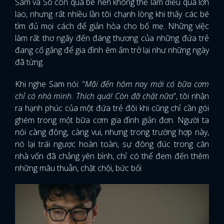
Sam và So còn quá bé nên không thể làm điều quá lớn
lao, nhưng rất nhiều lần tôi chạnh lòng khi thấy các bé
tìm đủ mọi cách để giản hòa cho bố mẹ. Những việc
làm rất thơ ngây đến đáng thương của những đứa trẻ
đang cố gắng để gia đình êm ấm trở lại như những ngày
đã từng.
Khi nghe Sam nói: “
Mãi đến hôm nay mới có bữa cơm
chỉ có nhà mình. Thích quá! Còn đỡ chật nữa
”, tôi nhận
ra hạnh phúc của một đứa trẻ đôi khi cũng chỉ cần gói
ghém trong một bữa cơm gia đình giản đơn. Người ta
nói càng đông, càng vui, nhưng trong trường hợp này,
nó lại trái ngược hoàn toàn, sự đông đúc trong căn
nhà vốn đã chẳng yên bình, chỉ có thể đem đến thêm
những mâu thuẫn, chật chội, bức bối