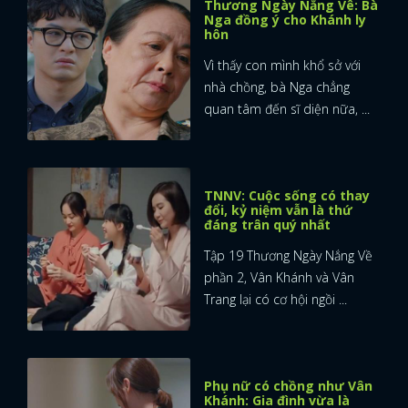
Thương Ngày Nắng Vê: Bà
Nga đồng ý cho Khánh ly
hôn
FACEBOOK
GOOGLE
Vì thấy con mình khổ sở với
nhà chồng, bà Nga chẳng
quan tâm đến sĩ diện nữa, ...
TNNV: Cuộc sống có thay
đổi, kỷ niệm vẫn là thứ
đáng trân quý nhất
Tập 19 Thương Ngày Nắng Về
phần 2, Vân Khánh và Vân
Trang lại có cơ hội ngồi ...
Phụ nữ có chồng như Vân
Khánh: Gia đình vừa là