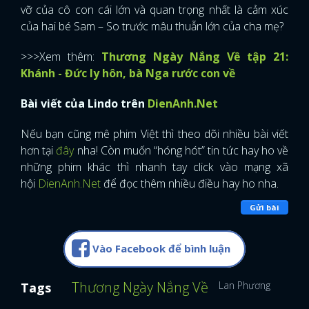
vỡ của cô con cái lớn và quan trọng nhất là cảm xúc
của hai bé Sam – So trước mâu thuẫn lớn của cha mẹ?
>>>Xem thêm:
Thương Ngày Nắng Về tập 21:
Khánh - Đức ly hôn, bà Nga rước con về
Bài viết của Lindo trên
DienAnh.Net
Nếu bạn cũng mê phim Việt thì theo dõi nhiều bài viết
hơn tại
đây
nha! Còn muốn “hóng hót” tin tức hay ho về
những phim khác thì nhanh tay click vào mạng xã
hội
DienAnh.Net
để đọc thêm nhiều điều hay ho nha.
Gửi bài
Vào Facebook để bình luận
Thương Ngày Nắng Về
Lan Phương
Bé Bả
Tags