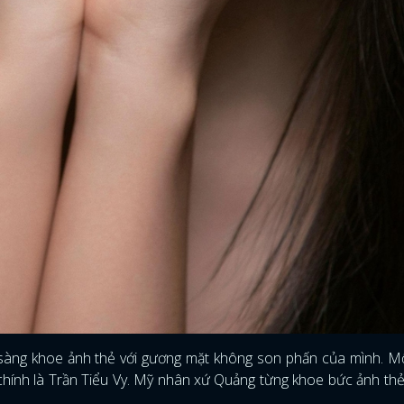
n sàng khoe ảnh thẻ với gương mặt không son phấn của mình. M
hính là Trần Tiểu Vy. Mỹ nhân xứ Quảng từng khoe bức ảnh thẻ