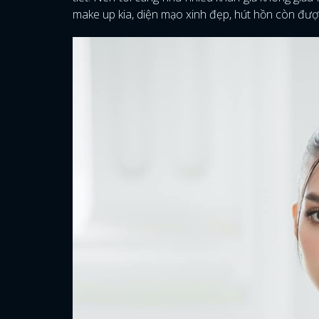
make up kia, diện mạo xinh đẹp, hút hồn còn đư