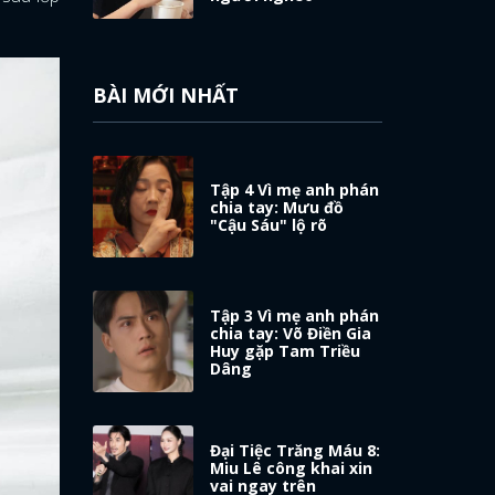
BÀI MỚI NHẤT
Tập 4 Vì mẹ anh phán
chia tay: Mưu đồ
"Cậu Sáu" lộ rõ
Tập 3 Vì mẹ anh phán
chia tay: Võ Điền Gia
Huy gặp Tam Triều
Dâng
Đại Tiệc Trăng Máu 8:
Miu Lê công khai xin
vai ngay trên