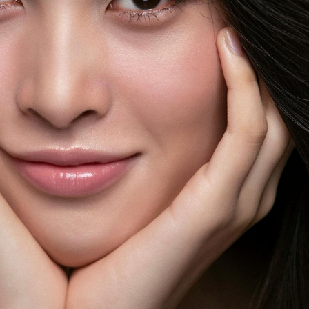
FACEBOOK
GOOGLE