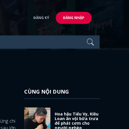
ĐĂNG KÝ
ĐĂNG NHẬP
CÙNG NỘI DUNG
Hoa hậu Tiểu Vy, Kiều
Loan ăn vội bữa trưa
từng chi
để phát cơm cho
 sau lớp
người nghèo