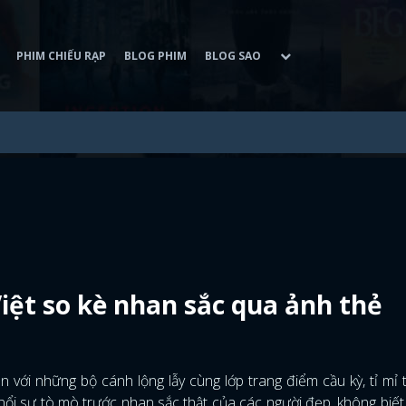
PHIM CHIẾU RẠP
BLOG PHIM
BLOG SAO
iệt so kè nhan sắc qua ảnh thẻ
 với những bộ cánh lộng lẫy cùng lớp trang điểm cầu kỳ, tỉ mỉ 
 nổi sự tò mò trước nhan sắc thật của các người đẹp, không biết