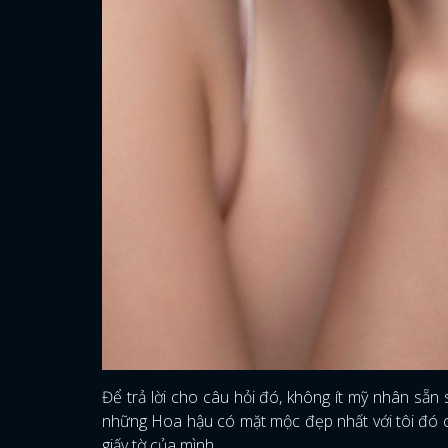
Để trả lời cho câu hỏi đó, không ít mỹ nhân sẵ
những Hoa hậu có mặt mộc đẹp nhất với tôi đó c
giấy tờ của mình.