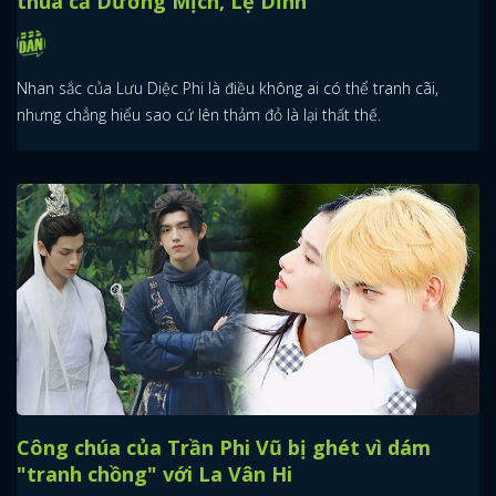
thua cả Dương Mịch, Lệ Dĩnh
Nhan sắc của Lưu Diệc Phi là điều không ai có thể tranh cãi,
nhưng chẳng hiểu sao cứ lên thảm đỏ là lại thất thế.
Công chúa của Trần Phi Vũ bị ghét vì dám
"tranh chồng" với La Vân Hi