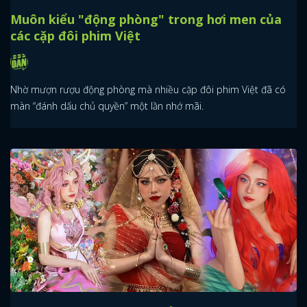
Muôn kiểu "động phòng" trong hơi men của
các cặp đôi phim Việt
Nhờ mượn rượu động phòng mà nhiều cặp đôi phim Việt đã có
màn “đánh dấu chủ quyền” một lần nhớ mãi.