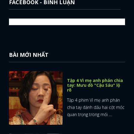
FACEBOOK - BÌNH LUẬN
BÀI MỚI NHẤT
Tập 4 Vì mẹ anh phán chia
tay: Mưu đồ "Cậu Sáu" lộ
rõ
Tập 4 phim Vì mẹ anh phán
chia tay đánh dấu hai cột mốc
quan trọng trong mối ...