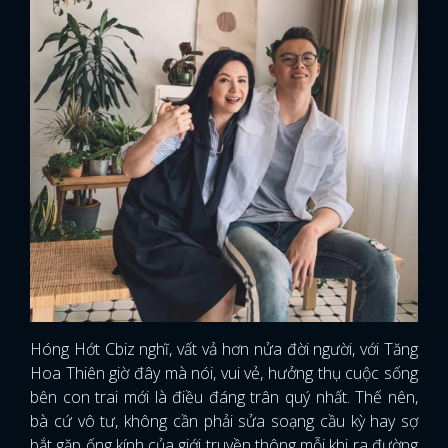
Hóng Hớt Cbiz nghĩ, vất vả hơn nửa đời người, với Tăng
Hoa Thiên giờ đây mà nói, vui vẻ, hưởng thụ cuộc sống
bên con trai mới là điều đáng trân quý nhất. Thế nên,
x
ĐĂNG NHẬP
bà cứ vô tư, không cần phải sửa soạng cầu kỳ hay sợ
bắt gặp ống kính của giới truyền thông mỗi khi ra đường