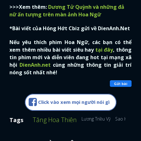
>>>Xem thêm:
Dương Tử Quỳnh và những đả
nữ ấn tượng trên màn ảnh Hoa Ngữ
*Bài viết của Hóng Hớt Cbiz gửi về DienAnh.Net
Nếu yêu thích phim Hoa Ngữ, các bạn có thể
xem thêm nhiều bài viết siêu hay
tại đây
, thông
tin phim mới và diễn viên đang hot tại mạng xã
hội
DienAnh.net
cùng những thông tin giải trí
nóng sốt nhất nhé!
Gửi bài
Click vào xem mọi người nói gì
Tăng Hoa Thiên
Lương Triều Vỹ
Sao Hoa Ng
Tags