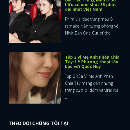
hữu cú one shot 35 phút
dài nhất Việt Nam
Phim Đại tiệc trăng máu 8
remake hiện tượng phòng vé
Nhật Bản One Cut of the ...
Tập 2 Vì Mẹ Anh Phán Chia
Tay: Lê Phương thoại táo
bạo với Quốc Huy
Tập 2 của Vì Mẹ Anh Phán
Chia Tay mang đến những
tràng cười dí dỏm và viral với
...
THEO DÕI CHÚNG TÔI TẠI