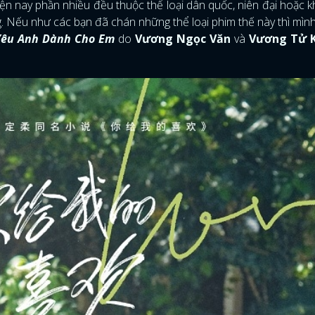
n nay phần nhiều đều thuộc thể loại dân quốc, niên đại hoặc k
 Nếu như các bạn đã chán những thể loại phim thế này thì mình 
Yêu Anh Dành Cho Em
do
Vương Ngọc Văn
và
Vương Tử 