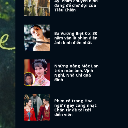
Ấy: Phim chuyển hình
đáng để chờ đợi của
Tiêu Chiến
Bá Vương Biệt Cơ: 30
năm vẫn là phim điện
ảnh kinh điển nhất
Những nàng Mộc Lan
trên màn ảnh: Vịnh
Nghi, Nhã Chi quá
đỉnh
Phim cổ trang Hoa
ngữ ngày càng nhạt:
Chán từ đề tài tới
diễn viên