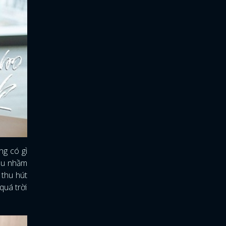
ng có gì
iểu nhầm
thu hút
quá trời