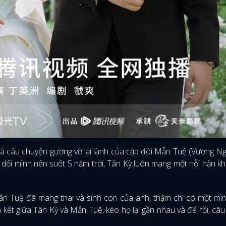
, là câu chuyện gương vỡ lại lành của cặp đôi Mẫn Tuệ (Vương N
 dối mình nên suốt 5 năm trời, Tân Kỳ luôn mang một nỗi hận k
ĐĂNG NHẬP
Mẫn Tuệ đã mang thai và sinh con của anh, thậm chí cô một m
n kết giữa Tân Kỳ và Mẫn Tuệ, kéo họ lại gần nhau và để rồi, câ