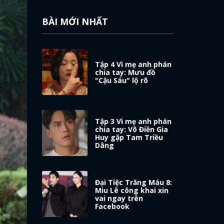
BÀI MỚI NHẤT
Tập 4 Vì mẹ anh phán
chia tay: Mưu đồ
"Cậu Sáu" lộ rõ
Tập 3 Vì mẹ anh phán
chia tay: Võ Điền Gia
Huy gặp Tam Triều
Dâng
Đại Tiệc Trăng Máu 8:
Miu Lê công khai xin
vai ngay trên
Facebook