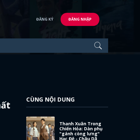
ĐĂNG KÝ
ĐĂNG NHẬP
CÙNG NỘI DUNG
hất
Thanh Xuân Trong
Chiến Hỏa: Dàn phụ
"gánh còng lưng"
Hạc Đệ - Châu Dã