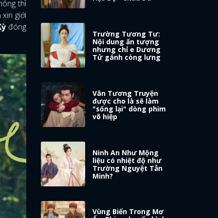
hông thì
xin giới
Kỳ
đóng
Trường Tương Tư:
Nội dung ấn tượng
nhưng chỉ e Dương
Tử gánh còng lưng
Vân Tương Truyện
được cho là sẽ làm
"sống lại" dòng phim
võ hiệp
Ninh An Như Mộng
liệu có nhiệt độ như
Trường Nguyệt Tẫn
Minh?
Vùng Biển Trong Mơ