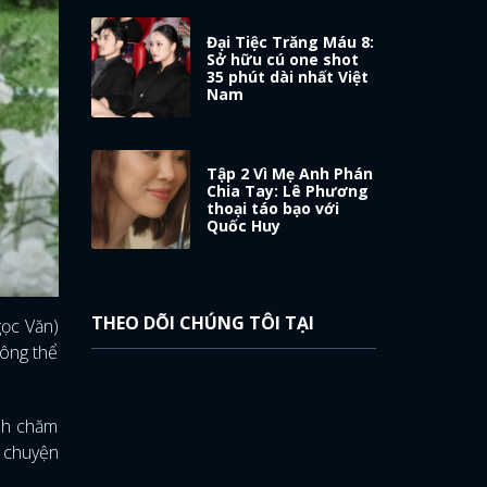
Đại Tiệc Trăng Máu 8:
Sở hữu cú one shot
35 phút dài nhất Việt
Nam
Tập 2 Vì Mẹ Anh Phán
Chia Tay: Lê Phương
thoại táo bạo với
Quốc Huy
THEO DÕI CHÚNG TÔI TẠI
gọc Văn)
hông thể
ình chăm
u chuyện