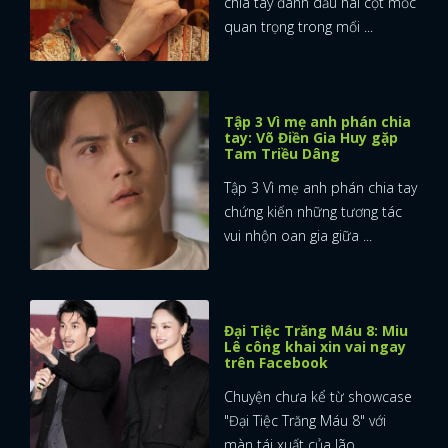
chia tay đánh dấu hai cột mốc
quan trọng trong mối ...
Tập 3 Vì mẹ anh phán chia
tay: Võ Điền Gia Huy gặp
Tam Triều Dâng
Tập 3 Vì mẹ anh phán chia tay
chứng kiến những tương tác
vui nhộn oan gia giữa ...
Đại Tiệc Trăng Máu 8: Miu
Lê công khai xin vai ngay
trên Facebook
Chuyện chưa kể từ showcase
"Đại Tiệc Trăng Máu 8" với
màn tái xuất của lão ...