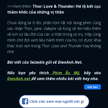
>>>Xem thêm:
Thor: Love & Thunder: Hé lộ kết cục
thảm khốc của những vị thần
Chưa dừng lại ở đó, phần tóm tắt nội dung phim cũng
xác nhận Thor, Jane, Valkyrie và Korg sẽ tìm hiểu thêm
về lịch sử lâu đời của các vị thần trong vũ trụ. Hãy cùng
mình chờ đợi xem liệu hành trình của họ có được khai
thác trọn vẹn trong
Thor: Love and Thunder
hay không
nhé.
Bài viết của Seizedix gửi về DienAnh.Net.
Nếu bạn yêu thích
Phim Âu Mỹ
, hãy vào
DienAnh.net
để xem thêm nhiều bài viết hay nha.
Gửi bài
x
ĐĂNG NHẬP
Click vào xem mọi người nói gì