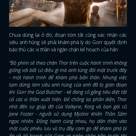
Chưa dừng lại ở đó, đoạn tóm tắt cũng xác nhận các
siêu anh hùng sẽ phải khám phá lý do Gorr quyết định
báo thù các vị thần và ngăn chặn kế hoạch của hắn:
“Bộ phim sẽ theo chân Thor trên cuộc hành trình không
giống với bất cứ điều gì mà anh từng đối mặt trước đây
- một hành trình để khám phá bản thân. Nhưng việc
tạm dừng làm siêu anh hùng của anh đã bị gián đoạn
khi Gorr the God Butcher - kẻ đang cố gắng tiêu diệt tất
cả các vị thần xuất hiện. Để chống lại phản diện, Thor
nhờ đến sự giúp đỡ của Valkyrie, Korg và bạn gái cũ
Jane Foster - ngưởi sử dụng Mjolnir khiến Thần Sấm
ngạc nhiên. Đồng hành cùng nhau, họ dấn thân vào
một cuộc phiêu lưu vũ trụ đầy cam go để khám phá bí
ẩn về kế hoạch của Gorr và ngăn chặn hắn trước khi