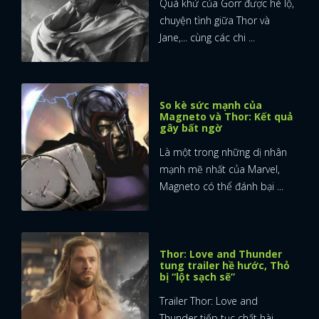
Quá khứ của Gorr được hé lộ,
chuyện tình giữa Thor và
Jane,... cùng các chi ...
So kè sức mạnh của
Magneto và Thor: Kết quả
gây bất ngờ
Là một trong những dị nhân
mạnh mẽ nhất của Marvel,
Magneto có thể đánh bại ...
Thor: Love and Thunder
tung trailer hề hước, Thỏ
bị “lột sạch sẽ”
Trailer Thor: Love and
Thunder tiếp tục chất hài