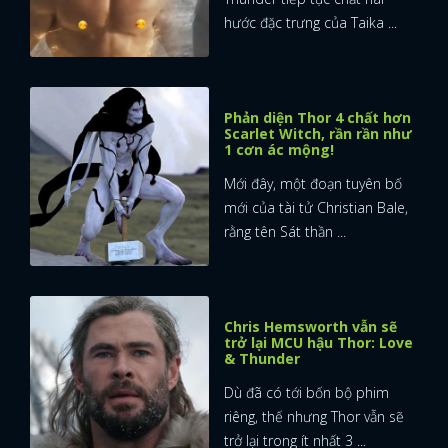
hước đặc trưng của Taika ...
Phản diện Thor 4 chất hơn
Scarlet Witch, rần rần như
1 cơn ác mộng!
Mới đây, một đoạn tuyên bố
mới của tài tử Christian Bale,
rằng tên Sát thần ...
Chris Hemsworth vẫn sẽ
trở lại MCU hậu Thor: Love
& Thunder
Dù đã có tới bốn bộ phim
riêng, thế nhưng Thor vẫn sẽ
trở lại trong ít nhất 3 ...