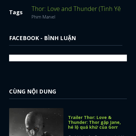
Thor: Love and Thunder (Tình Yêu Và 
Tags
FACEBOOK
GOOGLE
Phim Marvel
FACEBOOK - BÌNH LUẬN
CÙNG NỘI DUNG
Trailer Thor: Love &
Thunder: Thor gặp Jane,
hé lộ quá khứ của Gorr