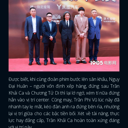
Được biết, khi cùng đoàn phim bước lên sân khấu, Ngụy
Đại Huân – người vốn định xếp hàng, đứng sau Trần
Khải Ca và Chương Tử Di thì lại lớ ngớ, xém tí nữa đứng
hẳn vào vị trí center. Cũng may, Trần Phi Vũ lúc này đã
nhanh tay lẹ mắt, kéo đàn anh ra đứng bên rìa, nhường
lại vị trí giữa cho các bậc tiền bối. Xét về tài năng, thực
lực hay đẳng cấp, Trần Khải Ca hoàn toàn xứng đáng
với vị trí này.