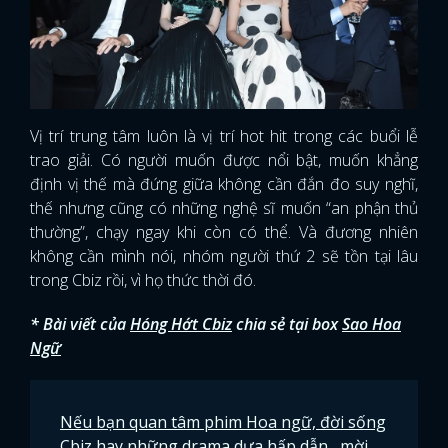
Vị trí trung tâm luôn là vị trí hot hit trong các buổi lễ
trao giải. Có người muốn được nổi bật, muốn khẳng
định vị thế mà đứng giữa không cần đắn đo suy nghĩ,
thế nhưng cũng có những nghệ sĩ muốn “an phận thủ
thường”, chạy ngay khi còn có thể. Và đương nhiên
không cần mình nói, nhóm người thứ 2 sẽ tồn tại lâu
trong Cbiz rồi, vì họ thức thời đó.
* Bài viết của
Hóng Hớt Cbiz
chia sẻ tại box
Sao Hoa
Ngữ
Nếu bạn quan tâm phim Hoa ngữ, đời sống
Cbiz hay những drama dưa hấp dẫn
, mời