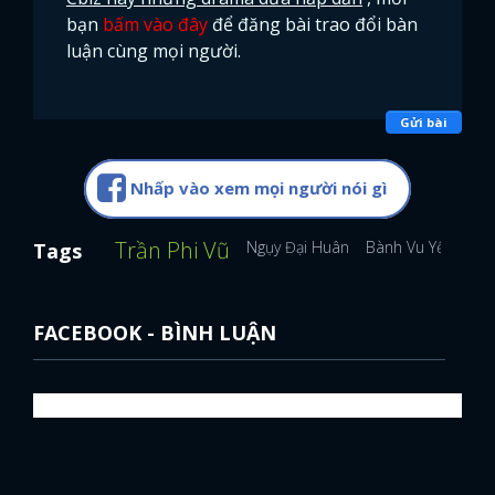
bạn
bấm vào đây
để đăng bài trao đổi bàn
luận cùng mọi người.
Gửi bài
Nhấp vào xem mọi người nói gì
Trần Phi Vũ
Ngụy Đại Huân
Bành Vu Yến
Chu
Tags
FACEBOOK - BÌNH LUẬN