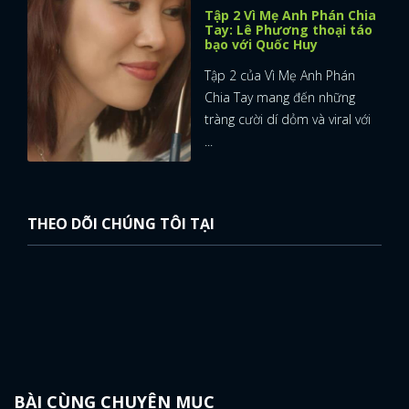
Tập 2 Vì Mẹ Anh Phán Chia
Tay: Lê Phương thoại táo
bạo với Quốc Huy
Tập 2 của Vì Mẹ Anh Phán
Chia Tay mang đến những
tràng cười dí dỏm và viral với
...
THEO DÕI CHÚNG TÔI TẠI
BÀI CÙNG CHUYÊN MỤC