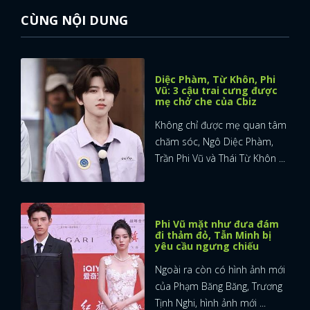
CÙNG NỘI DUNG
Diệc Phàm, Từ Khôn, Phi
Vũ: 3 cậu trai cưng được
mẹ chở che của Cbiz
Không chỉ được mẹ quan tâm
chăm sóc, Ngô Diệc Phàm,
Trần Phi Vũ và Thái Từ Khôn ...
Phi Vũ mặt như đưa đám
đi thảm đỏ, Tẫn Minh bị
yêu cầu ngưng chiếu
Ngoài ra còn có hình ảnh mới
của Phạm Băng Băng, Trương
Tịnh Nghi, hình ảnh mới ...