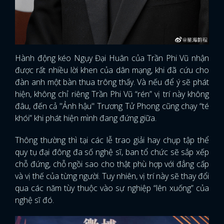
Hành động kéo Ngụy Đại Huân của Trần Phi Vũ nhận
được rất nhiều lời khen của dân mạng, khi đã cứu cho
đàn anh một bàn thua trông thấy. Và nếu để ý sẽ phát
hiện, không chỉ riêng Trần Phi Vũ “rén” vị trí này không
đâu, đến cả "Ảnh hậu" Trương Tử Phong cũng chạy “té
khói” khi phát hiện mình đang đứng giữa.
Thông thường thì tại các lễ trao giải hay chụp tập thể
quy tụ đại đông đa số nghệ sĩ, ban tổ chức sẽ sắp xếp
chỗ đứng, chỗ ngồi sao cho thật phù hợp với đẳng cấp
và vị thế của từng người. Tuy nhiên, vị trí này sẽ thay đổi
qua các năm tùy thuộc vào sự nghiệp “lên xuống” của
nghệ sĩ đó.