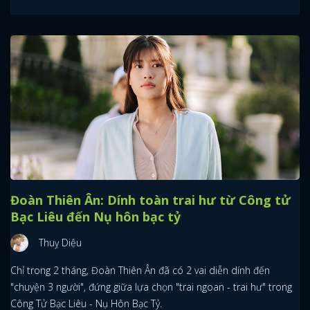
Đoàn Thiên Ân: Dính toàn trai hư từ Công tử
Bạc Liêu đến Nụ hôn bạc tỷ
Thuỵ Diệu
Chỉ trong 2 tháng, Đoàn Thiên Ân đã có 2 vai diễn dính đến
"chuyện 3 người", đứng giữa lựa chọn "trai ngoan - trai hư" trong
Công Tử Bạc Liêu - Nụ Hôn Bạc Tỷ.