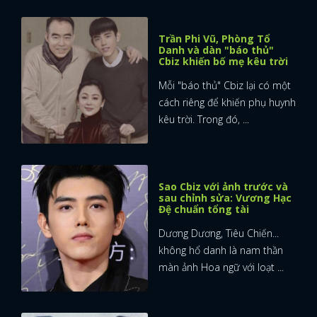
Trần Phi Vũ, Phòng Tổ
Danh và dàn "báo thủ"
Cbiz khiến bố mẹ kêu trời
Mỗi "báo thủ" Cbiz lại có một
cách riêng để khiến phụ huynh
kêu trời. Trong đó, ...
Sao Cbiz với ảnh trước và
sau chỉnh sửa: Vương Hạc
Đệ chuẩn tổng tài
Dương Dương, Tiêu Chiến...
không hổ danh là nam thần
màn ảnh Hoa ngữ với loạt ...
x
ĐĂNG NHẬP