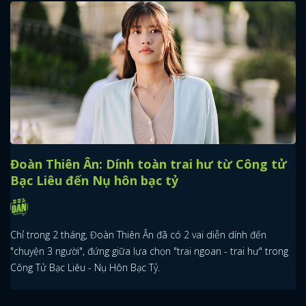
Đoàn Thiên Ân: Dính toàn trai hư từ Công tử
Bạc Liêu đến Nụ hôn bạc tỷ
Chỉ trong 2 tháng, Đoàn Thiên Ân đã có 2 vai diễn dính đến
"chuyện 3 người", đứng giữa lựa chọn "trai ngoan - trai hư" trong
Công Tử Bạc Liêu - Nụ Hôn Bạc Tỷ.