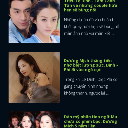
Triệu Lệ Dĩnh - Lâm Canh
Tân và những couple hứa
hẹn sẽ bùng nổ!
FACEBOOK
GOOGLE
Những dự án đã và chuẩn bị
khởi quay hứa hẹn sẽ bùng nổ
màn ảnh nhỏ với màn kết ...
Dương Mịch thăng tiến
nhờ biết lượng sức, Dĩnh -
Phi đi vào ngõ cụt
Trong khi Lệ Dĩnh, Diệc Phi cố
gắng chuyển hình nhưng
không thành, ngược lại ...
Dàn mỹ nhân Hoa ngữ lâu
chưa có phim bạo: Dương
Mịch 5 năm liền