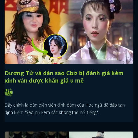
Dương Tử và dàn sao Cbiz bị đánh giá kém
xinh vẫn được khán giả u mê
Đây chính là dàn diễn viên đình đám của Hoa ngữ đã đập tan
định kiến: "Sao nữ kém sắc không thể nổi tiếng".