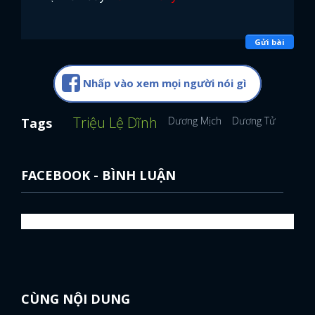
Gửi bài
Nhấp vào xem mọi người nói gì
Triệu Lệ Dĩnh
Dương Mịch
Dương Tử
Địch L
Tags
FACEBOOK - BÌNH LUẬN
CÙNG NỘI DUNG