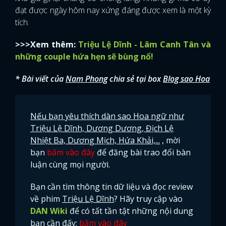
đạt được ngày hôm nay xứng đáng được xem là một kỳ
tích.
>>>Xem thêm:
Triệu Lệ Dĩnh - Lâm Canh Tân và
những couple hứa hẹn sẽ bùng nổ!
* Bài viết của
Nam Phong
chia sẻ tại box
Blog sao Hoa
Nếu bạn yêu thích dàn sao Hoa ngữ như
Triệu Lệ Dĩnh, Dương Dương, Địch Lệ
Nhiệt Ba, Dương Mịch, Hứa Khải,...
, mời
bạn
bấm vào đây
để đăng bài trao đổi bàn
luận cùng mọi người.
Bạn cần tìm thông tin dữ liệu và đọc review
về phim
Triệu Lệ Dĩnh
? Hãy truy cập vào
DAN Wiki
để có tất tần tật những nội dung
bạn cần đấy:
bấm vào đây