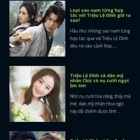
Loạt sao nam từng hợp
tác với Triệu Lệ Dĩnh giờ ra
sao?
Hầu như những sao nam từng
hợp tác qua với Triệu Lệ Dĩnh
đều rơi vào cảnh flop, ...
Triệu Lệ Dĩnh và dàn mỹ
nhân Cbiz có nụ cười ngọt
lịm tim
Nhờ nụ cười tỏa nắng, thấy mà
mê, dàn mỹ nhân Hoa ngữ
này đã chiếm được tình ...
x
ĐĂNG NHẬP