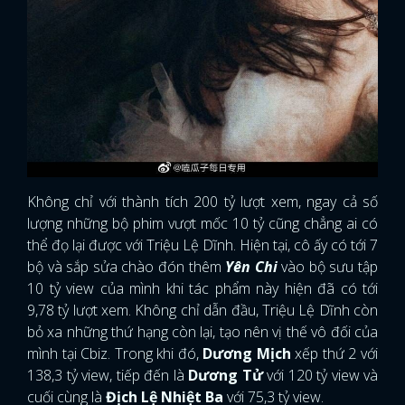
Không chỉ với thành tích 200 tỷ lượt xem, ngay cả số
lượng những bộ phim vượt mốc 10 tỷ cũng chẳng ai có
thể đọ lại được với Triệu Lệ Dĩnh. Hiện tại, cô ấy có tới 7
bộ và sắp sửa chào đón thêm
Yên Chi
vào bộ sưu tập
10 tỷ view của mình khi tác phẩm này hiện đã có tới
9,78 tỷ lượt xem. Không chỉ dẫn đầu, Triệu Lệ Dĩnh còn
bỏ xa những thứ hạng còn lại, tạo nên vị thế vô đối của
mình tại Cbiz. Trong khi đó,
Dương Mịch
xếp thứ 2 với
138,3 tỷ view, tiếp đến là
Dương Tử
với 120 tỷ view và
cuối cùng là
Địch Lệ Nhiệt Ba
với 75,3 tỷ view.