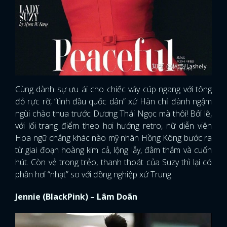
Cùng dành sự ưu ái cho chiếc váy cúp ngang với tông
đỏ rực rỡ, “tình đầu quốc dân” xứ Hàn chỉ đành ngậm
ngùi chào thua trước Dương Thái Ngọc mà thôi! Bởi lẽ,
với lối trang điểm theo hơi hướng retro, nữ diễn viên
Hoa ngữ chẳng khác nào mỹ nhân Hồng Kông bước ra
từ giai đoạn hoàng kim cả, lộng lẫy, đằm thắm và cuốn
hút. Còn vẻ trong trẻo, thanh thoát của Suzy thì lại có
phần hơi “nhạt” so với đồng nghiệp xứ Trung.
Jennie (BlackPink) – Lâm Doãn