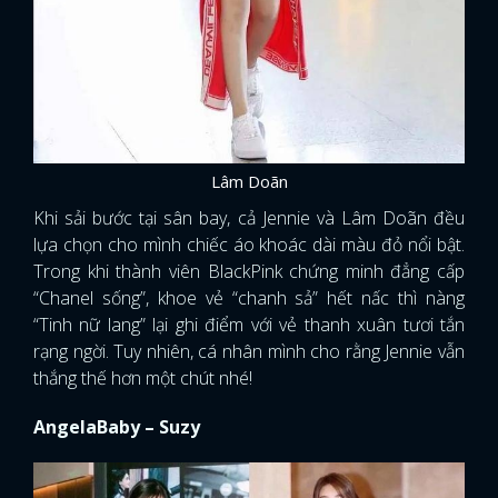
Lâm Doãn
Khi sải bước tại sân bay, cả Jennie và Lâm Doãn đều
lựa chọn cho mình chiếc áo khoác dài màu đỏ nổi bật.
Trong khi thành viên BlackPink chứng minh đẳng cấp
“Chanel sống”, khoe vẻ “chanh sả” hết nấc thì nàng
“Tinh nữ lang” lại ghi điểm với vẻ thanh xuân tươi tắn
rạng ngời. Tuy nhiên, cá nhân mình cho rằng Jennie vẫn
thắng thế hơn một chút nhé!
AngelaBaby – Suzy