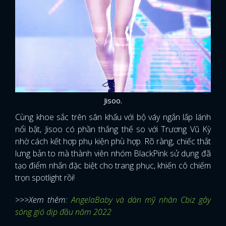
Jisoo.
Cùng khoe sắc trên sân khấu với bộ váy ngắn lấp lánh
nổi bật, Jisoo có phần thắng thế so với Trương Vũ Kỳ
nhờ cách kết hợp phụ kiện phù hợp. Rõ ràng, chiếc thắt
lưng bản to mà thành viên nhóm BlackPink sử dụng đã
tạo điểm nhấn đặc biệt cho trang phục, khiến cô chiếm
trọn spotlight rồi!
>>>Xem thêm:
AngelaBaby và dàn mỹ nhân Cbiz gây
sóng gió dịp đầu năm 2022