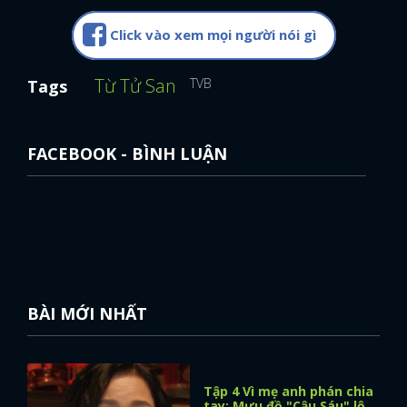
Click vào xem mọi người nói gì
Từ Tử San
TVB
Tags
FACEBOOK - BÌNH LUẬN
BÀI MỚI NHẤT
Tập 4 Vì mẹ anh phán chia
tay: Mưu đồ "Cậu Sáu" lộ