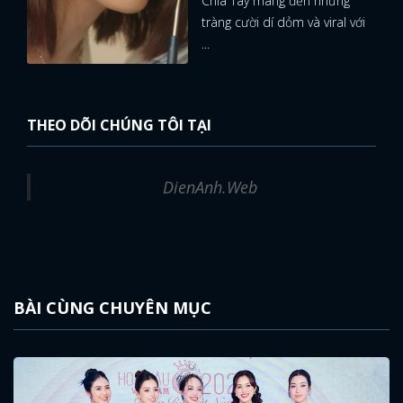
Chia Tay mang đến những
tràng cười dí dỏm và viral với
...
THEO DÕI CHÚNG TÔI TẠI
DienAnh.Web
BÀI CÙNG CHUYÊN MỤC