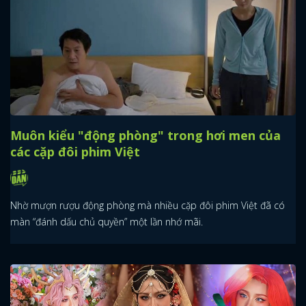
Muôn kiểu "động phòng" trong hơi men của
các cặp đôi phim Việt
Nhờ mượn rượu động phòng mà nhiều cặp đôi phim Việt đã có
màn “đánh dấu chủ quyền” một lần nhớ mãi.