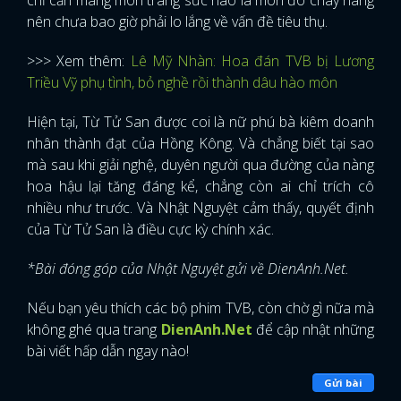
chỉ cần mang món trang sức nào là món đó cháy hàng
nên chưa bao giờ phải lo lắng về vấn đề tiêu thụ.
>>> Xem thêm:
Lê Mỹ Nhàn: Hoa đán TVB bị Lương
Triều Vỹ phụ tình, bỏ nghề rồi thành dâu hào môn
Hiện tại, Từ Tử San được coi là nữ phú bà kiêm doanh
nhân thành đạt của Hồng Kông. Và chẳng biết tại sao
mà sau khi giải nghệ, duyên người qua đường của nàng
hoa hậu lại tăng đáng kể, chẳng còn ai chỉ trích cô
nhiều như trước. Và Nhật Nguyệt cảm thấy, quyết định
của Từ Tử San là điều cực kỳ chính xác.
*Bài đóng góp của Nhật Nguyệt gửi về DienAnh.Net.
Nếu bạn yêu thích các bộ phim TVB, còn chờ gì nữa mà
không ghé qua trang
DienAnh.Net
để cập nhật những
bài viết hấp dẫn ngay nào!
Gửi bài