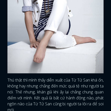
Thú thật thì mình thấy diễn xuất của Từ Tử San khá ổn,
không hay nhưng chẳng đến mức quá tệ như người ta
nói. Thế nhưng, khán giả khi ấy lại chẳng chung quan
điểm với mình. Kết quả là bất cứ hành động nào, phát
ngôn nào của Từ Tử San cũng bị người ta lôi ra để soi
mói.