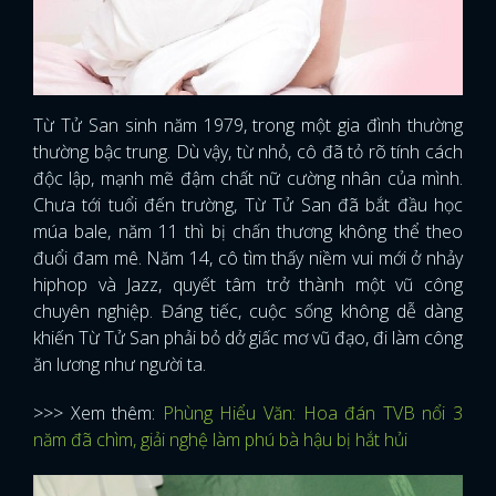
Từ Tử San sinh năm 1979, trong một gia đình thường
thường bậc trung. Dù vậy, từ nhỏ, cô đã tỏ rõ tính cách
độc lập, mạnh mẽ đậm chất nữ cường nhân của mình.
Chưa tới tuổi đến trường, Từ Tử San đã bắt đầu học
múa bale, năm 11 thì bị chấn thương không thể theo
đuổi đam mê. Năm 14, cô tìm thấy niềm vui mới ở nhảy
hiphop và Jazz, quyết tâm trở thành một vũ công
chuyên nghiệp. Đáng tiếc, cuộc sống không dễ dàng
khiến Từ Tử San phải bỏ dở giấc mơ vũ đạo, đi làm công
ăn lương như người ta.
>>> Xem thêm:
Phùng Hiểu Văn: Hoa đán TVB nổi 3
năm đã chìm, giải nghệ làm phú bà hậu bị hắt hủi