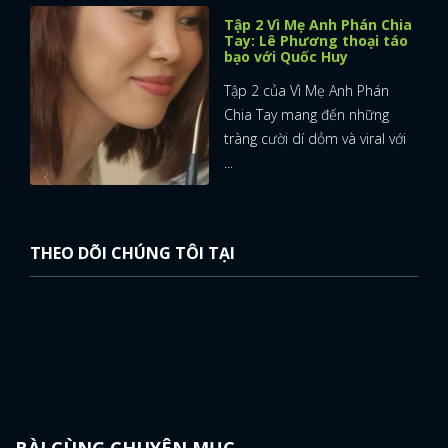
Tập 2 Vì Mẹ Anh Phán Chia
Tay: Lê Phương thoại táo
bạo với Quốc Huy
Tập 2 của Vì Mẹ Anh Phán
Chia Tay mang đến những
tràng cười dí dỏm và viral với
...
THEO DÕI CHÚNG TÔI TẠI
BÀI CÙNG CHUYÊN MỤC