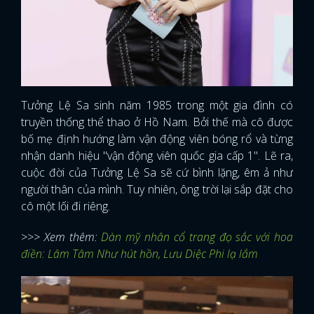
Tưởng Lệ Sa sinh năm 1985 trong một gia đình có
truyền thống thể thao ở Hồ Nam. Bởi thế mà cô được
bố mẹ định hướng làm vận động viên bóng rổ và từng
nhận danh hiệu "vận động viên quốc gia cấp 1". Lẽ ra,
cuộc đời của Tưởng Lệ Sa sẽ cứ bình lặng, êm ả như
người thân của mình. Tuy nhiên, ông trời lại sắp đặt cho
cô một lối đi riêng.
>>> Xem thêm:
Dàn mỹ nhân cổ trang đọ sắc với hoa
điền: Lâm Tâm Như hút hồn, Lưu Diệc Phi lạ lắm