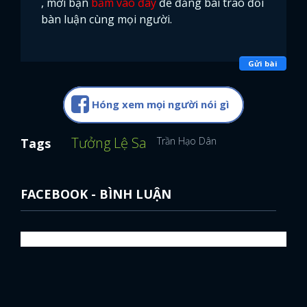
, mời bạn
bấm vào đây
để đăng bài trao đổi
bàn luận cùng mọi người.
Gửi bài
Hóng xem mọi người nói gì
Tưởng Lệ Sa
Trần Hạo Dân
Tags
FACEBOOK - BÌNH LUẬN