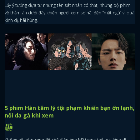
Lấy ý tưởng dựa từ những tên sát nhân có thật, những bộ phim
về thảm án dưới đây khiến người xem sợ hãi đến “mất ngủ” vì quá
kinh dị, hãi hùng.
5 phim Hàn tâm lý tội phạm khiến bạn ớn lạnh,
nổi da gà khi xem
Không hề kém cạnh đế chế điện ảnh Mỹ trong thể loại kinh dị,