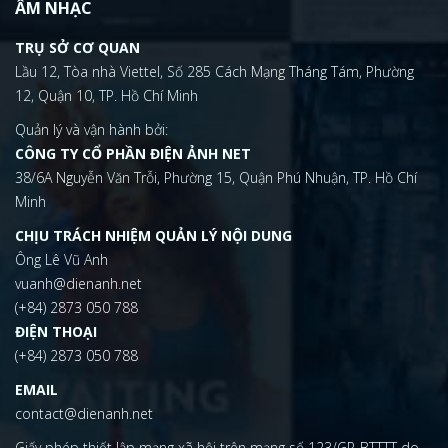
ÂM NHẠC
TRỤ SỞ CƠ QUAN
Lầu 12, Tòa nhà Viettel, Số 285 Cách Mạng Tháng Tám, Phường
12, Quận 10, TP. Hồ Chí Minh
Quản lý và vận hành bởi:
CÔNG TY CỔ PHẦN ĐIỆN ẢNH NET
38/6A Nguyễn Văn Trỗi, Phường 15, Quận Phú Nhuận, TP. Hồ Chí
Minh
CHỊU TRÁCH NHIỆM QUẢN LÝ NỘI DUNG
Ông Lê Vũ Anh
vuanh@dienanh.net
(+84) 2873 050 788
ĐIỆN THOẠI
(+84) 2873 050 788
EMAIL
contact@dienanh.net
Giấy phép thiết lập mạng xã hội trên mạng số 123/GP-BTTTT do