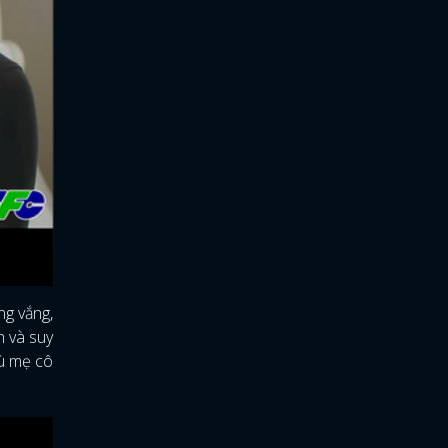
ng vắng,
h và suy
dù mẹ cô