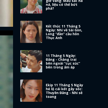
giờ vàng: Màu sắc na
ná, liệu có thể bứt
phá?
Kết thúc 11 Tháng 5
Ngày: Nhi về Sài Gòn,
Long “đần” cầu hôn
Thục Anh
11 Tháng 5 Ngày:
Đăng - Chàng trai
bên ngoài “cục súc”
bên trong ấm áp
Ekip 11 Tháng 5 Ngày
hé lộ cái kết gây sốc:
Thuyền Đăng - Nhi sẽ
toang