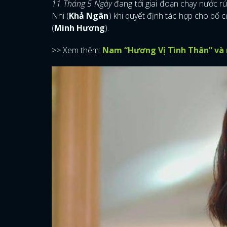
11 Tháng 5 Ngày
đang tới giai đoạn chạy nước r
Nhi (
Khả Ngân
) khi quyết định tác hợp cho bố c
(
Minh Hương
).
>> Xem thêm:
Nam “Hương Vị Tình Thân” và