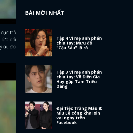
BÀI MỚI NHẤT
 cực trở
Tập 4 Vì mẹ anh phán
) lừa dối
chia tay: Mưu đồ
ký ức đó
"Cậu Sáu" lộ rõ
Tập 3 Vì mẹ anh phán
chia tay: Võ Điền Gia
Huy gặp Tam Triều
Dâng
Đại Tiệc Trăng Máu 8:
Miu Lê công khai xin
vai ngay trên
Facebook