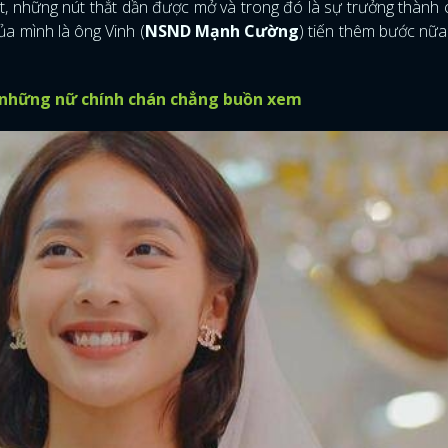
út, những nút thắt dần được mở và trong đó là sự trưởng thành
ủa mình là ông Vinh (
NSND Mạnh Cường
) tiến thêm bước nữa
 những nữ chính chán chẳng buồn xem