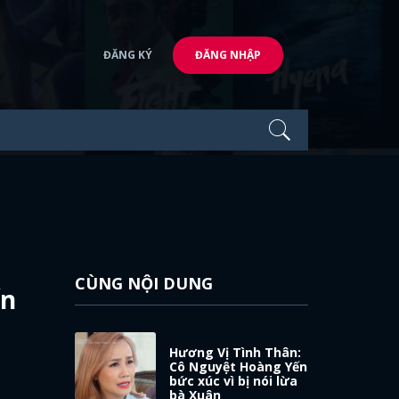
ĐĂNG KÝ
ĐĂNG NHẬP
CÙNG NỘI DUNG
ến
Hương Vị Tình Thân:
Cô Nguyệt Hoàng Yến
bức xúc vì bị nói lừa
bà Xuân