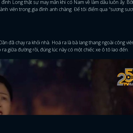
ia đình Long thật sự may mắn khi có Nam về làm dâu luôn ấy. Bởi 
thành viên trong gia đình anh chàng. Để tôi điểm qua “sương sư
ần đã chạy ra khỏi nhà. Hoá ra là bà lang thang ngoài công viê
ao ra giữa đường rồi, đúng lúc này có một chiếc xe ô tô lao đến.