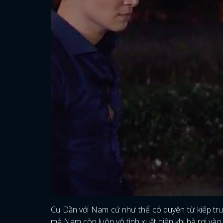
Cụ Dần với Nam cứ như thể có duyên từ kiếp trư
mà Nam còn luôn vô tình xuất hiện khi bà rơi vào 