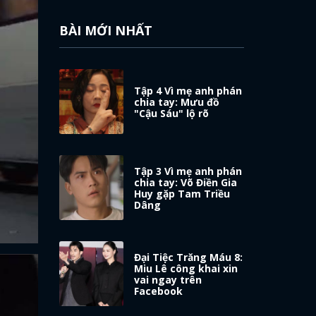
BÀI MỚI NHẤT
Tập 4 Vì mẹ anh phán
chia tay: Mưu đồ
"Cậu Sáu" lộ rõ
Tập 3 Vì mẹ anh phán
chia tay: Võ Điền Gia
Huy gặp Tam Triều
Dâng
Đại Tiệc Trăng Máu 8:
Miu Lê công khai xin
vai ngay trên
Facebook