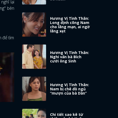
nghĩ lại
ơng" bên
Hương Vị Tình Thân:
Long định cõng Nam
cho lãng mạn, ai ngờ
lãng xẹt
n để tìm
Hương Vị Tình Thân:
Nghi vấn bà Bích
cưới ông Sinh
Hương Vị Tình Thân:
Nam bị chê đồ ngủ
“mượn của bà Dần”
Chi tiết sao kê từ