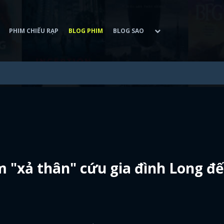
PHIM CHIẾU RẠP
BLOG PHIM
BLOG SAO
 "xả thân" cứu gia đình Long đ