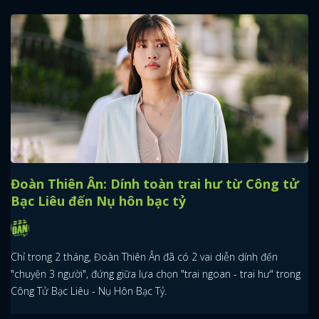
Đoàn Thiên Ân: Dính toàn trai hư từ Công tử
Bạc Liêu đến Nụ hôn bạc tỷ
Chỉ trong 2 tháng, Đoàn Thiên Ân đã có 2 vai diễn dính đến
"chuyện 3 người", đứng giữa lựa chọn "trai ngoan - trai hư" trong
Công Tử Bạc Liêu - Nụ Hôn Bạc Tỷ.