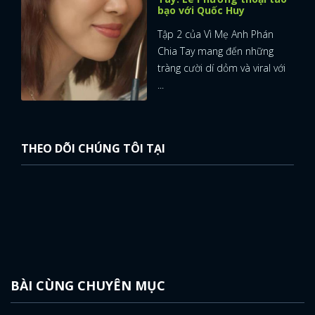
bạo với Quốc Huy
Tập 2 của Vì Mẹ Anh Phán
Chia Tay mang đến những
tràng cười dí dỏm và viral với
...
THEO DÕI CHÚNG TÔI TẠI
BÀI CÙNG CHUYÊN MỤC