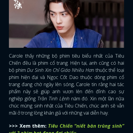
Carole thấy những bộ phim tiêu biểu nhất của Tiêu
Chiến đều là phim cổ trang. Hiện tại, anh cũng có hai
bộ phim
Dư Sinh Xin Chỉ Giáo Nhiều Hơn
thuộc thể loại
phim hiện đại và Ngọc Cốt Dao thuộc dòng phim cổ
trang đang chờ ngày lên sóng, Carole tin rằng hai tác
phẩm này sẽ giúp anh vươn lên đến đỉnh cao sự
nghiệp giống
Trần Tình Lệnh
năm đó. Xin một lần nữa
chúc mừng sinh nhật của Tiêu Chiến, chúc anh sẽ vẫn
mãi ở trong lòng khán giả với những vai diễn hay.
>>> Xem thêm:
Tiêu Chiến “niết bàn trùng sinh”
với 3 phim hot đang đợi chiếu