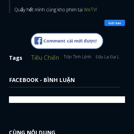
Quẩy hết mình cùng kho phim tại
WeTV!
Gửi bài
Comment cái mới được!
Tiêu Chiến
Trần Tình Lệnh
Đấu La Đại Lục
Dư
Tags
FACEBOOK - BÌNH LUẬN
CÙNG NỘI DUNG