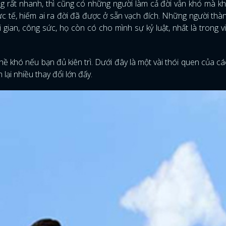
 rất nhanh, thì cũng có những người làm cả đời vẫn khó mà k
ực tế, hiếm ai ra đời đã được ở sẵn vạch đích. Những người thà
i gian, công sức, họ còn có cho mình sự kỷ luật, nhất là trong v
ề khó nếu bạn đủ kiên trì. Dưới đây là một vài thói quen của cá
lại nhiều thay đổi lớn đấy.