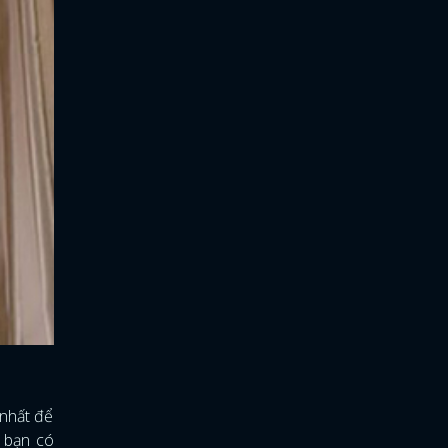
 nhất để
p bạn có