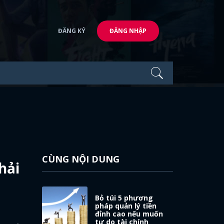
ĐĂNG KÝ
ĐĂNG NHẬP
CÙNG NỘI DUNG
hải
Bỏ túi 5 phương
pháp quản lý tiền
đỉnh cao nếu muốn
tự do tài chính