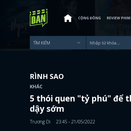
CỘNG ĐỒNG
REVIEW PHIM
RÌNH SAO
KHÁC
5 thói quen "tỷ phú" để 
dậy sớm
Trương Di
23:45 - 21/05/2022