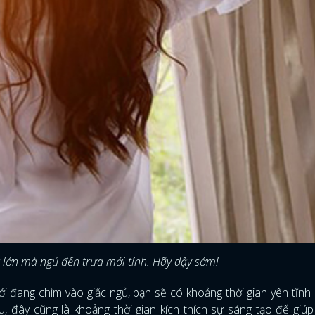
FACEBOOK
GOOGLE
 lớn mà ngủ đến trưa mới tỉnh. Hãy dậy sớm!
iới đang chìm vào giấc ngủ, bạn sẽ có khoảng thời gian yên tĩnh
u, đây cũng là khoảng thời gian kích thích sự sáng tạo để giú