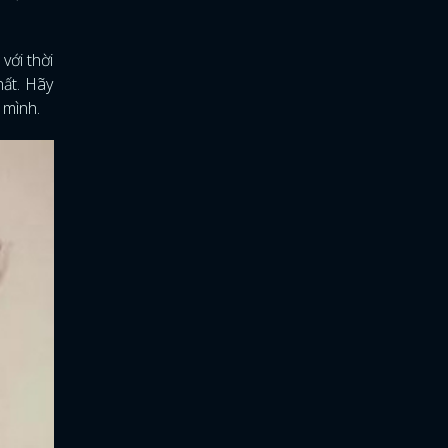
với thời
hất. Hãy
 mình.