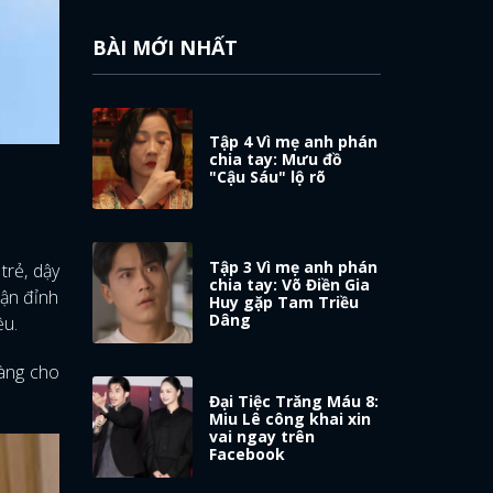
BÀI MỚI NHẤT
Tập 4 Vì mẹ anh phán
chia tay: Mưu đồ
"Cậu Sáu" lộ rõ
Tập 3 Vì mẹ anh phán
trẻ, dậy
chia tay: Võ Điền Gia
tận đỉnh
Huy gặp Tam Triều
Dâng
ều.
sàng cho
Đại Tiệc Trăng Máu 8:
Miu Lê công khai xin
vai ngay trên
Facebook