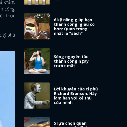
há khẩm.
nh công,
iệc thực
6 kỹ năng giúp bạn
thành công, giàu có
hơn: Quan trọng
nhất là "sách"
c tỷ phú
Sống nguyên tắc -
thành công ngay
trước mắt
Lời khuyên của tỉ phú
Richard Branson: Hãy
làm bạn với kẻ thù
của mình
5 lựa chọn quan