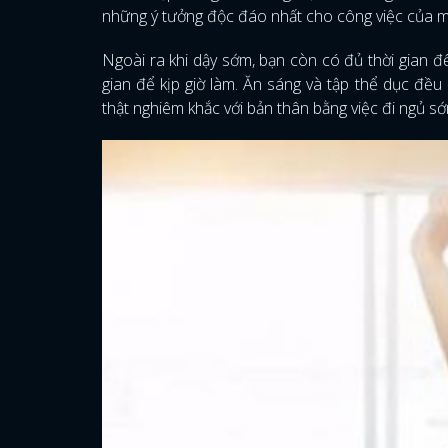
những ý tưởng độc đáo nhất cho công việc của m
Ngoài ra khi dậy sớm, bạn còn có đủ thời gian để
gian để kịp giờ làm. Ăn sáng và tập thể dục đều
thật nghiêm khắc với bản thân bằng việc đi ngủ 