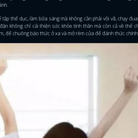
ình.
 tập thể dục, làm bữa sáng mà không cần phải vội vã, chạy đua 
 đặn không chỉ cải thiện sức khỏe tinh thần mà còn cả về thể c
sớm, để chuông báo thức ở xa và mở rèm cửa để đánh thức chính