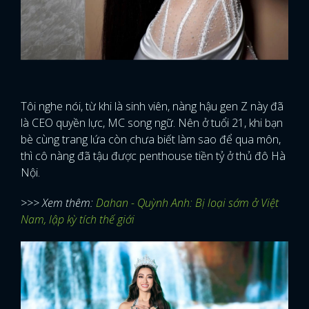
Tôi nghe nói, từ khi là sinh viên, nàng hậu gen Z này đã
là CEO quyền lực, MC song ngữ. Nên ở tuổi 21, khi bạn
bè cùng trang lứa còn chưa biết làm sao để qua môn,
thì cô nàng đã tậu được penthouse tiền tỷ ở thủ đô Hà
Nội.
>>> Xem thêm:
Dahan - Quỳnh Anh: Bị loại sớm ở Việt
Nam, lập kỳ tích thế giới