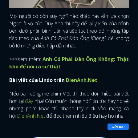
Mọi người có còn suy nghĩ nào khác hay vẫn lựa chọn
Ngọc là vợ của Duy Anh thì hãy để lại ý kiến của mình
bên dưới phần bình luận và tiếp tục theo dõi những tập
tiếp theo của
Anh Có Phải Đàn Ông Không?
để không
bỏ lỡ những điều hấp dẫn nhất.
>>>Xem thêm:
Anh Có Phải Đàn Ông Không: Thật
khó để nói ra sự thật
Bài viết của Lindo trên
DienAnh.Net
Nếu bạn cũng mê phim Việt thì theo dõi nhiều bài viết
hơn tại
đây
nha! Còn muốn “hóng hót” tin tức hay ho về
những phim khác thì nhanh tay click vào mạng xã
hội
DienAnh.Net
để đọc thêm nhiều điều hay ho nha.
Gửi bài