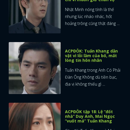
Nhật Minh nóng tính là thế
nhưng lúc nháo nhác, hốt
hoảng trông cũng thật đáng ...
ACPĐÔK: Tuấn Khang dằn
vặt vì lỗi lầm của bố, mất
lòng tin hôn nhân
Tuấn Khang trong Anh Có Phải
Đàn Ông Không dù tiền bạc,
địa vị không thiếu gì ...
ACPĐÔK tập 18: Lệ “đốt
nhà” Duy Anh, Mai Ngọc
“vuốt má” Tuấn Khang