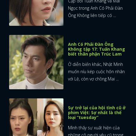
Cặp đôi Tuấn Khang và Mai
Ngọc trong Anh Có Phải Đàn
Ông Không liên tiếp có ...
Anh Có Phải Đàn Ông
Không tập 17: Tuấn Khang
biết thân phận Trúc Lam
Ở diễn biến khác, Nhật Minh
muốn níu kép cuộc hôn nhân
với Lệ, còn vợ chồng Mai ...
Sự trở lại của hội tình cũ ở
phim Việt: Sợ nhất là thể
loại “tuesday”
x
ĐĂNG NHẬP
Mình thấy sự xuất hiện của
những cô người yêu cũ trong