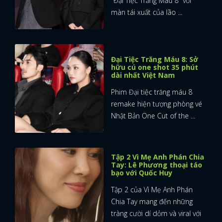
"Đại Tiệc Trăng Máu 8" với
màn tái xuất của lão ...
Đại Tiệc Trăng Máu 8: Sở
hữu cú one shot 35 phút
dài nhất Việt Nam
Phim Đại tiệc trăng máu 8
remake hiện tượng phòng vé
Nhật Bản One Cut of the ...
Tập 2 Vì Mẹ Anh Phán Chia
Tay: Lê Phương thoại táo
bạo với Quốc Huy
Tập 2 của Vì Mẹ Anh Phán
Chia Tay mang đến những
tràng cười dí dỏm và viral với