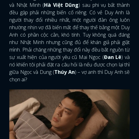
và Nhật Minh (
Hà Việt Dũng
) sau phi vụ bất thành
đều gặp phải những biến cố riêng. Có vẻ Duy Anh là
người thay đổi nhiều nhất, một người đàn ông luôn
nhường nhịn vợ đã biến mất để thay thế bằng một Duy
Anh có phần cộc cằn, khó tính. Tuy không quá đáng
như Nhật Minh nhưng cũng đủ để khán giả phải giật
mình. Phải chăng những thay đổi này đều bắt nguồn từ
sự xuất hiện của người yêu cũ Mai Ngọc (
Đan Lê
) và
nó khiến tôi phải đặt ra câu hỏi là nếu được chọn lại thì
giữa Ngọc và Dung (
Thúy An
) – vợ anh thì Duy Anh sẽ
chọn ai?