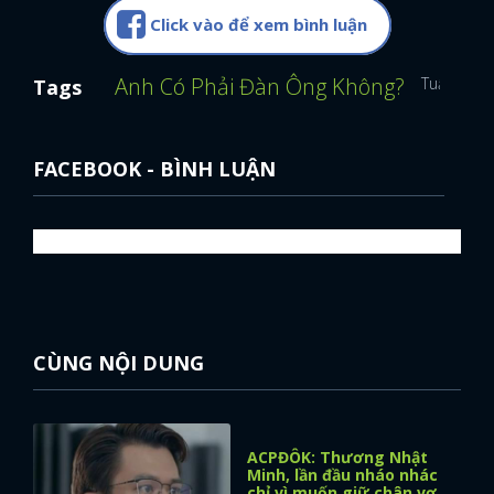
Click vào để xem bình luận
Anh Có Phải Đàn Ông Không?
Tuấn Tú
Tags
FACEBOOK - BÌNH LUẬN
CÙNG NỘI DUNG
ACPĐÔK: Thương Nhật
Minh, lần đầu nháo nhác
chỉ vì muốn giữ chân vợ