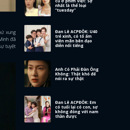
cũ ở phim Việt: Sợ
nhất là thể loại
“tuesday”
Đan Lê ACPĐÔK: U40
hứ xung
trẻ xinh, có tổ ấm
 Minh đã
viên mãn bên đạo
diễn nổi tiếng
sự tuyệt
Anh Có Phải Đàn Ông
Không: Thật khó để
nói ra sự thật
Đan Lê ACPĐÔK: Em
có tuổi lại có con, sợ
không đóng với nam
thần được