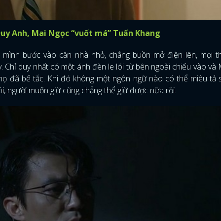
Duy Anh, Mai Ngọc “vuốt má” Tuấn Khang
t mình bước vào căn nhà nhỏ, chẳng buồn mở điện lên, mọi t
. Chỉ duy nhất có một ánh đèn le lói từ bên ngoài chiếu vào và
à họ đã bế tắc. Khi đó không một ngôn ngữ nào có thể miêu tả 
i, người muốn giữ cũng chẳng thể giữ được nữa rồi.