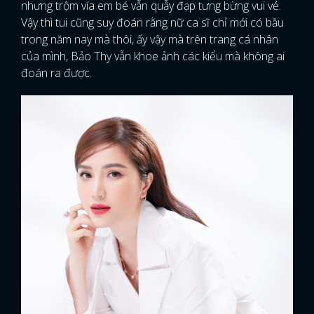
nhưng trộm vía em bé vẫn quẫy đạp tưng bừng vui vẻ.
Vậy thì tui cũng suy đoán rằng nữ ca sĩ chỉ mới có bầu
trong năm nay mà thôi, ấy vậy mà trên trang cá nhân
của mình, Bảo Thy vẫn khoe ảnh các kiểu mà không ai
đoán ra được.