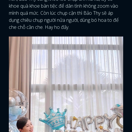
khoe quà khoe bàn tiệc để dân tình không zoom vào
mình quá mức. Còn lúc chụp cận thì Bảo Thy sẽ áp
dụng chiêu chụp người nửa người, dùng bó hoa to để
che chỗ cần che. Hay ho đấy.