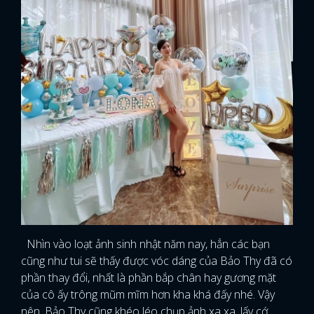
Nhìn vào loạt ảnh sinh nhật năm nay, hẳn các bạn
cũng như tui sẽ thấy được vóc dáng của Bảo Thy đã có
phần thay đổi, nhất là phần bắp chân hay gương mặt
của cô ấy trông mũm mĩm hơn kha khá đấy nhé. Vậy
nên, Bảo Thy cũng khéo léo chụp ảnh xa xa, lấy cớ