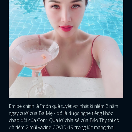
Em bé chính là “món quà tuyệt vời nhất kỉ niệm 2 năm
ngày cưới của Ba Mẹ - đó là được nghe tiếng khóc
chào đời của Con“. Qua lời chia sẻ của Bảo Thy thì cô
đã tiêm 2 mũi vacine COVID-19 trong lúc mang thai