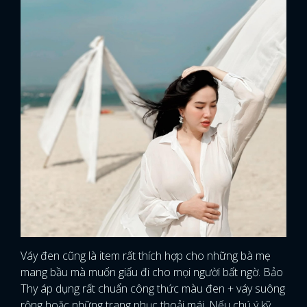
Váy đen cũng là item rất thích hợp cho những bà mẹ
mang bầu mà muốn giấu đi cho mọi người bất ngờ. Bảo
Thy áp dụng rất chuẩn công thức màu đen + váy suông
rộng hoặc những trang phục thoải mái. Nếu chú ý kỹ