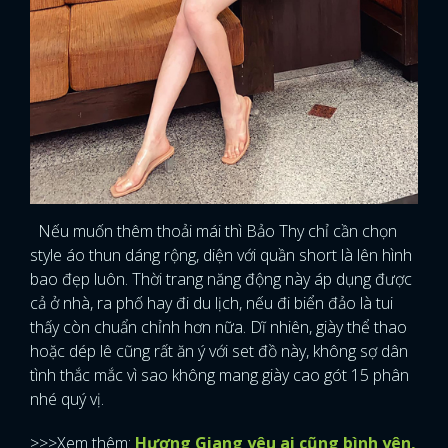
Nếu muốn thêm thoải mái thì Bảo Thy chỉ cần chọn
style áo thun dáng rộng, diện với quần short là lên hình
bao đẹp luôn. Thời trang năng động này áp dụng được
cả ở nhà, ra phố hay đi du lịch, nếu đi biển đảo là tui
thấy còn chuẩn chỉnh hơn nữa. Dĩ nhiên, giày thể thao
hoặc dép lê cũng rất ăn ý với set đồ này, không sợ dân
tình thắc mắc vì sao không mang giày cao gót 15 phân
nhé quý vị.
>>>Xem thêm:
Hương Giang yêu ai cũng bình yên,