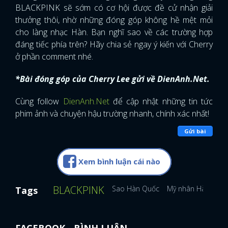
BLACKPINK sẽ sớm có cơ hội được đề cử nhận giải
thưởng thôi, nhờ những đóng góp không hề mệt mỏi
cho làng nhạc Hàn. Bạn nghĩ sao về các trường hợp
đáng tiếc phía trên? Hãy chia sẻ ngay ý kiến với Cherry
ở phần comment nhé.
*Bài đóng góp của Cherry Lee gửi về DienAnh.Net.
Cùng follow
DienAnh.Net
để cập nhật những tin tức
phim ảnh và chuyện hậu trường nhanh, chính xác nhất!
Gửi bài
Xem bình luận cái nào
BLACKPINK
Sao Hàn Quốc
Mỹ nhân Hàn Quố
Tags
FACEBOOK - BÌNH LUẬN