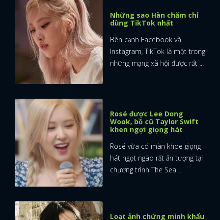
Những sao Hàn chăm chỉ
dùng TikTok nhất
Bên cạnh Facebook và
Instagram, TikTok là một trong
những mạng xã hội được rất ...
Rosé được Lee Dong
Wook, bồ cũ Taylor Swift
khen ngợi giọng hát
Rosé vừa có màn khoe giọng
hát ngọt ngào rất ấn tượng tại
chương trình The Sea ...
Loạt ảnh chứng minh khẩu