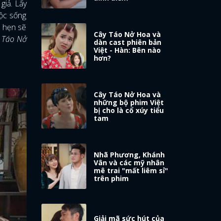
giả. Lấy
uộc sống
a hẹn sẽ
Cây Táo Nở Hoa và
 Táo Nở
dàn cast phiên bản
Việt - Hàn: Bên nào
hơn?
Cây Táo Nở Hoa và
những bộ phim Việt
bị cho là cổ xúy tiểu
tam
Nhã Phương, Khánh
Vân và các mỹ nhân
mê trai "mất liêm sỉ"
trên phim
Giải mã sức hút của