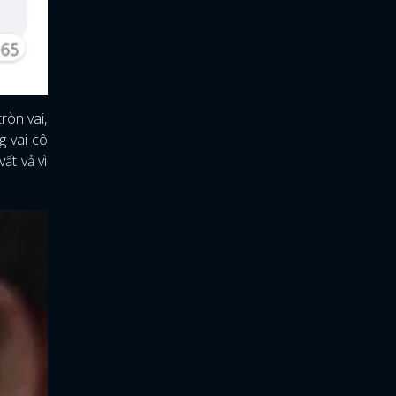
ròn vai,
g vai cô
ất vả vì