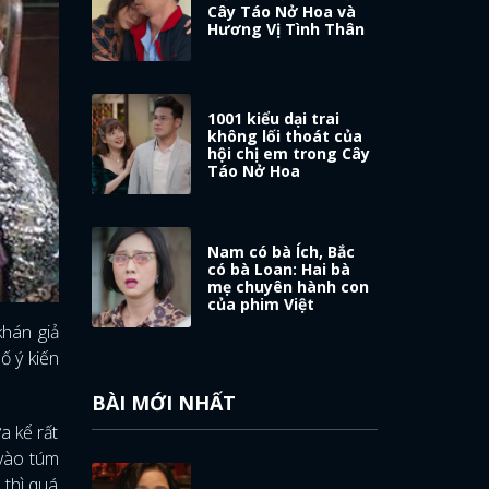
Cây Táo Nở Hoa và
Hương Vị Tình Thân
1001 kiểu dại trai
không lối thoát của
hội chị em trong Cây
Táo Nở Hoa
Nam có bà Ích, Bắc
có bà Loan: Hai bà
mẹ chuyên hành con
của phim Việt
khán giả
ố ý kiến
BÀI MỚI NHẤT
a kể rất
 vào túm
 thì quá