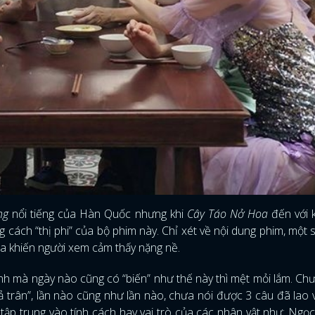
ng
nổi tiếng của Hàn Quốc nhưng khi
Cây Táo Nở Hoa
đến với 
g cách “thị phi” của bộ phim này. Chỉ xét về nội dung phim, một s
ra khiến người xem cảm thấy nặng nề.
h mà ngày nào cũng có “biến” như thế này thì mệt mỏi lắm. Chư
ả trân”, lần nào cũng như lần nào, chưa nói được 3 câu đã lao
 tập trung vào tính cách hay vai trò của các nhân vật như: Ngọc