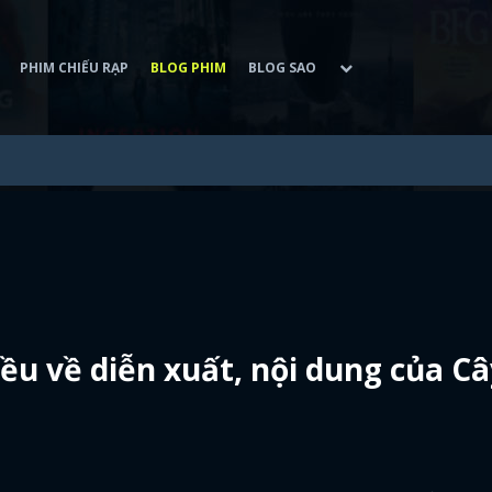
PHIM CHIẾU RẠP
BLOG PHIM
BLOG SAO
iều về diễn xuất, nội dung của C