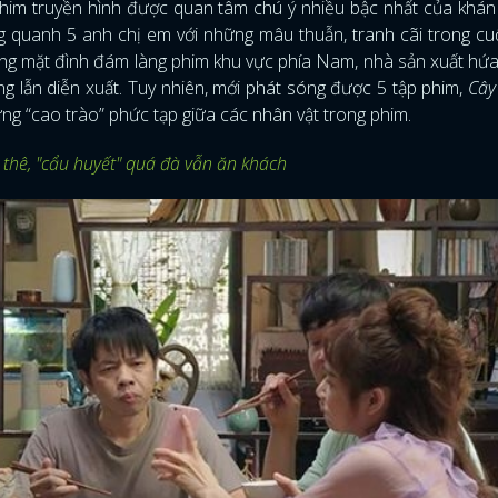
him truyền hình được quan tâm chú ý nhiều bậc nhất của khán 
g quanh 5 anh chị em với những mâu thuẫn, tranh cãi trong c
ơng mặt đình đám làng phim khu vực phía Nam, nhà sản xuất hứ
g lẫn diễn xuất. Tuy nhiên, mới phát sóng được 5 tập phim,
Cây
hững “cao trào” phức tạp giữa các nhân vật trong phim.
hê, "cẩu huyết" quá đà vẫn ăn khách