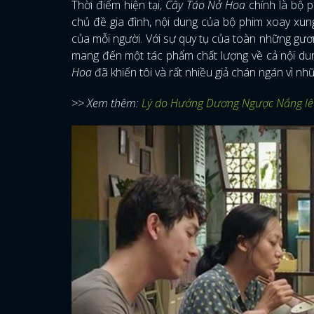
Thời điểm hiện tại,
Cây Táo Nở Hoa
chính là bộ p
chủ đề gia đình, nội dung của bộ phim xoay xun
của mỗi người. Với sự quy tụ của toàn những gư
mang đến một tác phẩm chất lượng về cả nội dun
Hoa
đã khiến tôi và rất nhiều giả chán ngán vì n
>> Xem thêm:
Lý do Hướng Dương Ngược Nắng lê t