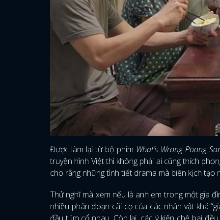
Được làm lại từ bộ phim
What’s Wrong Poong Sa
truyền hình Việt thì không phải ai cũng thích phon
cho rằng những tình tiết drama mà biên kịch tạo 
Thử nghĩ mà xem nếu là anh em trong một gia đìn
nhiều phân đoạn cãi cọ của các nhân vật khá “gi
đầu túm cổ nhau. Còn lại, các ý kiến chê bai đều