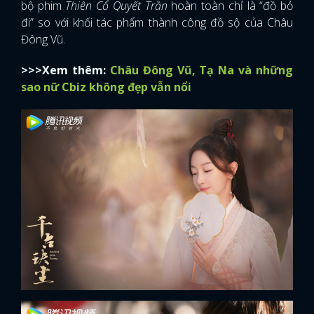
bộ phim
Thiên Cổ Quyết Trần
hoàn toàn chỉ là “đồ bỏ
đi” so với khối tác phẩm thành công đồ sộ của Châu
Đông Vũ.
>>>Xem thêm:
Châu Đông Vũ, Tạ Na và những
sao nữ Cbiz không đẹp vẫn nổi