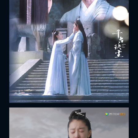
x
ĐĂNG NHẬP