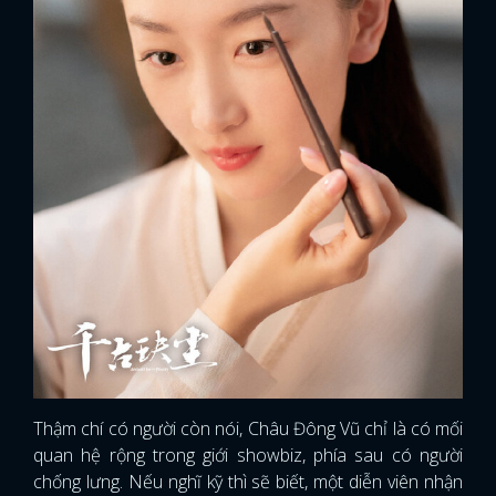
Thậm chí có người còn nói, Châu Đông Vũ chỉ là có mối
quan hệ rộng trong giới showbiz, phía sau có người
chống lưng. Nếu nghĩ kỹ thì sẽ biết, một diễn viên nhận