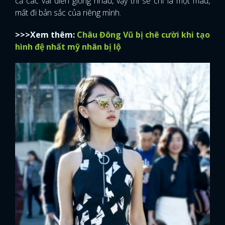
cả các vai diễn giống nhau, vậy thì sẽ chỉ là một màu,
mất đi bản sắc của riêng mình.
>>>Xem thêm:
Châu Đông Vũ bị chê cười khi tạo
hình đệ nhất mỹ nhân bị lộ