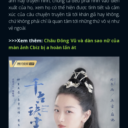
ảnh hay truyền hình, chúng ta đều phải nhìn vào diễn
xuất của họ, xem họ có thể hiện được tình tiết và cảm
xúc của câu chuyện truyền tải tới khán giả hay không,
chứ không phải chỉ là quan tâm tới những thứ vô vị như
vẻ ngoài.
>>>Xem thêm:
Châu Đông Vũ và dàn sao nữ của
màn ảnh Cbiz bị a hoàn lấn át