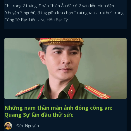
Chỉ trong 2 tháng, Đoàn Thiên Ân đã có 2 vai diễn dính đến
"chuyện 3 người", đứng giữa lựa chọn "trai ngoan - trai hư" trong
Công Tử Bạc Liêu - Nụ Hôn Bạc Tỷ.
Những nam thần màn ảnh đóng công an:
Quang Sự lần đầu thử sức
Đức Nguyên