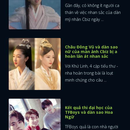
Gần đây, có không ít người ca
thán về việc nhan sắc của dàn
mỹ nhân Cbiz ngày ...
Châu Đông Vũ và dàn sao
nữ của màn ảnh Cbiz bị a
hoàn lấn át nhan sắc
Với Khứ Linh, 4 cặp tiểu thư -
nha hoàn trong bài là loạt
minh chứng cho câu ...
Kết quả thi đại học của
TFBoys và dàn sao Hoa
Ngữ
TFBoys quả là con nhà người