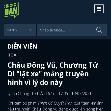
Toggle
navigati
DIỄN VIÊN
HOA
Châu Đông Vũ, Chương Tử
Di "lật xe" mảng truyền
hình vì lý do này
Quần Chúng Thích Ăn Dưa
17:35 - 13/07/2021
Khi xem bộ phim
Thiên Cổ Quyết Trần
của “tam kim ảnh
hậu trẻ nhất” Châu Đông Vũ đang được lên sóng hiện