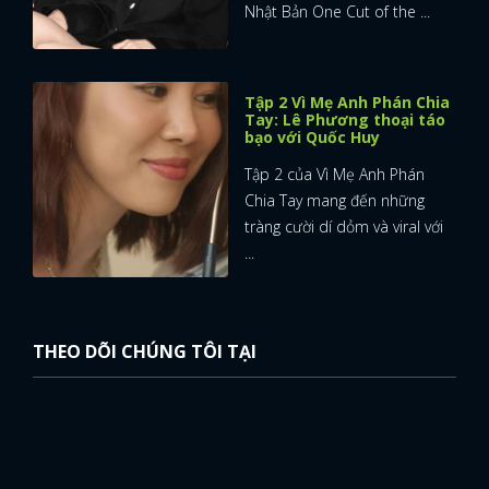
Nhật Bản One Cut of the ...
Tập 2 Vì Mẹ Anh Phán Chia
Tay: Lê Phương thoại táo
bạo với Quốc Huy
Tập 2 của Vì Mẹ Anh Phán
Chia Tay mang đến những
tràng cười dí dỏm và viral với
...
THEO DÕI CHÚNG TÔI TẠI