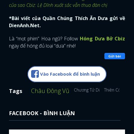
của sao Cbiz: Lệ Dĩnh xuất sắc vẫn thua đàn chị
*Bài viết của Quần Chúng Thích Ăn Dưa gửi về
DienAnh.Net.
Là “mọt phim” Hoa ngữ? Follow
Hóng Dưa Bở Cbiz
ngay để hóng đủ loại “dưa” nhé!
Gửi bài
Vào Facebook để bình luận
Châu Đông Vũ
Chương Tử Di
Thiên Cổ Quyết
Tags
FACEBOOK - BÌNH LUẬN