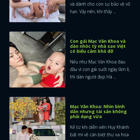
và dành cho con sự bảo vệ vô
hạn. Vậy nên, khi thấy ...
Con gái Mạc Văn Khoa và
dàn nhóc tỳ nhà sao Việt
có biểu cảm khó đỡ
Nếu như Mạc Văn Khoa đau
đầu vì con gái suốt ngày lầm lì,
thì dàn người đẹp Hà ...
Mạc Văn Khoa: Nhìn bình
dân nhưng tài sản không
phải dạng vừa
Kể từ khi diễn viên Huy Khánh
bật mí về căn biệt thự xa hoa