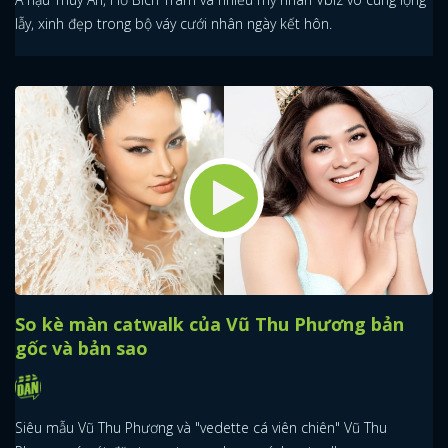
lẫy, xinh đẹp trong bộ váy cưới nhân ngày kết hôn.
So kè màn catwalk của Vũ Thu Phương bản
gốc và bản sao
Siêu mẫu Vũ Thu Phương và "vedette cá viên chiên" Vũ Thu