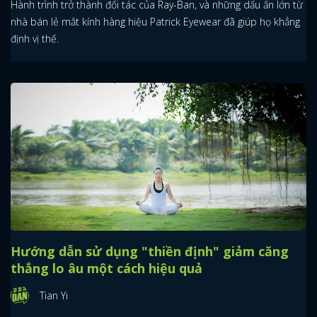
Hành trình trở thành đối tác của Ray-Ban, và những dấu ấn lớn từ
nhà bán lẻ mắt kính hàng hiệu Patrick Eyewear đã giúp họ khẳng
định vị thế.
Hướng dẫn sử dụng "thiền định" giảm căng
thẳng lo âu một cách hiệu quả
x
ĐĂNG NHẬP
Tian Yi