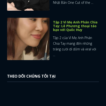
Nhật Bản One Cut of the ...
Tập 2 Vì Mẹ Anh Phán Chia
Tay: Lê Phương thoại táo
bạo với Quốc Huy
Tập 2 của Vì Mẹ Anh Phán
Chia Tay mang đến những
tràng cười dí dỏm và viral với
...
THEO DÕI CHÚNG TÔI TẠI