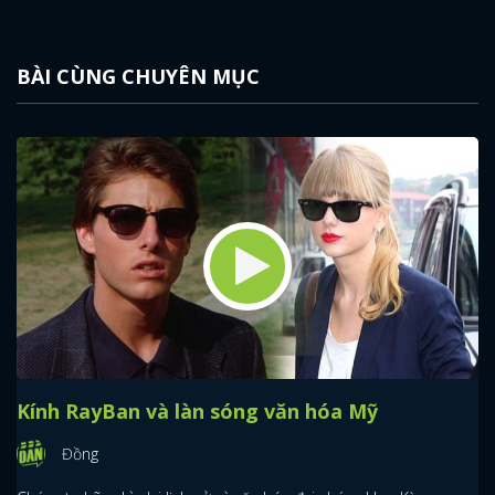
BÀI CÙNG CHUYÊN MỤC
Kính RayBan và làn sóng văn hóa Mỹ
Đồng