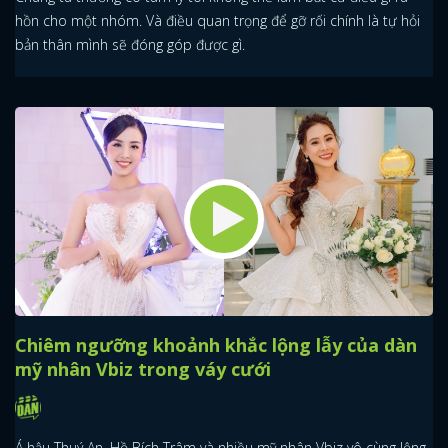
hồn cho một nhóm. Và điều quan trọng để gỡ rối chính là tự hỏi
bản thân mình sẽ đóng góp được gì.
Chiêm ngưỡng khoảnh khắc lộng lẫy của dàn
mỹ nhân Vbiz trong váy cưới
Á hậu Thuý An, Hồ Bích Trâm và nhiều mỹ nhân Vbiz vô cùng lộng