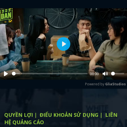
Play
00:00
Play
Mute
Powered by 
GliaStudios
QUYỀN LỢI
ĐIỂU KHOẢN SỬ DỤNG
LIÊN
HỆ QUẢNG CÁO