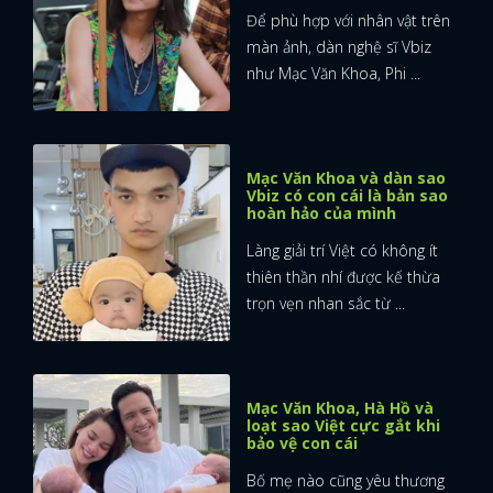
Để phù hợp với nhân vật trên
màn ảnh, dàn nghệ sĩ Vbiz
như Mạc Văn Khoa, Phi ...
Mạc Văn Khoa và dàn sao
Vbiz có con cái là bản sao
hoàn hảo của mình
Làng giải trí Việt có không ít
thiên thần nhí được kế thừa
trọn vẹn nhan sắc từ ...
Mạc Văn Khoa, Hà Hồ và
loạt sao Việt cực gắt khi
bảo vệ con cái
Bố mẹ nào cũng yêu thương