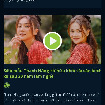
đứng vững trong giới.
Siêu mẫu Thanh Hằng sở hữu khối tài sản kếch
xù sau 20 năm làm nghề
Thanh Hằng bước chân vào làng giải trí đã 20 năm, hiện tại cô sở
hữu khối tài sản kếch xù và là một siêu mẫu khó ai sánh bằng.