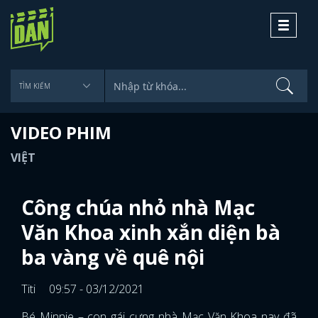
Toggle
navigati
VIDEO PHIM
VIỆT
Công chúa nhỏ nhà Mạc
Văn Khoa xinh xắn diện bà
ba vàng về quê nội
Titi
09:57 - 03/12/2021
Bé Minnie – con gái cưng nhà Mạc Văn Khoa nay đã