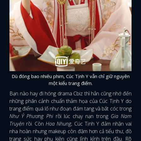
Dù đóng bao nhiêu phim, Cúc Tịnh Y vẫn chỉ giữ nguyên
một kiểu trang điểm.
Bạn nào hay đi hóng drama Cbiz thì hẳn cũng nhớ đến
những phân cảnh chuẩn thảm họa của Cúc Tịnh Y do
trang điểm quá lố như đoạn đám tang và bắt cóc trong
Như Ý Phương Phi
rồi lúc chạy nạn trong
Gia Nam
Truyện
rồi. Còn
Hoa Nhung
, Cúc Tịnh Y đảm nhận vai
x
nha hoàn nhưng makeup còn đậm hơn cả tiểu thư, đồ
ĐĂNG NHẬP
trang sức hay phụ kiện cũng lỉnh kỉnh trên đầu. Rõ