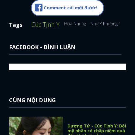
Comment cái mới được!
Cúc Tịnh Y
Hoa Nhung
Như Ý Phương Phi
Gi
Tags
FACEBOOK - BÌNH LUẬN
CÙNG NỘI DUNG
Dương Tử - Cúc Tịnh Y: Đôi
mỹ nhân có chấp niệm quá