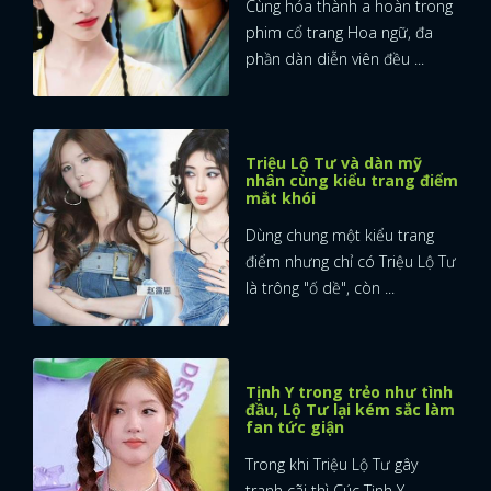
Cùng hóa thành a hoàn trong
phim cổ trang Hoa ngữ, đa
phần dàn diễn viên đều ...
Triệu Lộ Tư và dàn mỹ
nhân cùng kiểu trang điểm
mắt khói
Dùng chung một kiểu trang
điểm nhưng chỉ có Triệu Lộ Tư
là trông "ố dề", còn ...
Tịnh Y trong trẻo như tình
đầu, Lộ Tư lại kém sắc làm
fan tức giận
Trong khi Triệu Lộ Tư gây
tranh cãi thì Cúc Tịnh Y,