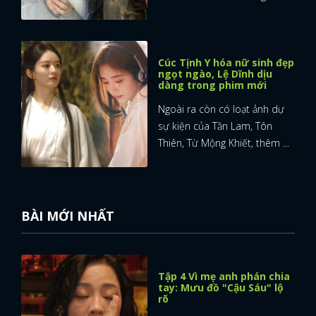
Cúc Tịnh Y hóa nữ sinh đẹp
ngọt ngào, Lệ Dĩnh dịu
dàng trong phim mới
Ngoài ra còn có loạt ảnh dự
sự kiện của Tần Lam, Tôn
Thiên, Từ Mộng Khiết, thêm ...
BÀI MỚI NHẤT
Tập 4 Vì mẹ anh phán chia
tay: Mưu đồ "Cậu Sáu" lộ
rõ