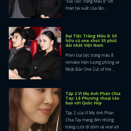
"Đại Tiệc Trăng Máu 8" với
màn tái xuất của lão ...
Đại Tiệc Trăng Máu 8: Sở
hữu cú one shot 35 phút
dài nhất Việt Nam
Phim Đại tiệc trăng máu 8
remake hiện tượng phòng vé
Nhật Bản One Cut of the ...
Tập 2 Vì Mẹ Anh Phán Chia
Tay: Lê Phương thoại táo
bạo với Quốc Huy
Tập 2 của Vì Mẹ Anh Phán
Chia Tay mang đến những
tràng cười dí dỏm và viral với