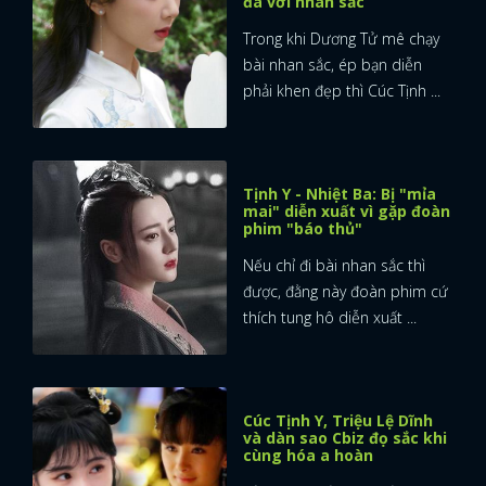
đà với nhan sắc
Trong khi Dương Tử mê chạy
bài nhan sắc, ép bạn diễn
phải khen đẹp thì Cúc Tịnh ...
Tịnh Y - Nhiệt Ba: Bị "mỉa
mai" diễn xuất vì gặp đoàn
phim "báo thủ"
Nếu chỉ đi bài nhan sắc thì
được, đằng này đoàn phim cứ
thích tung hô diễn xuất ...
Cúc Tịnh Y, Triệu Lệ Dĩnh
và dàn sao Cbiz đọ sắc khi
cùng hóa a hoàn