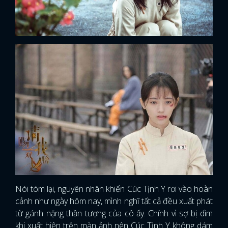
Nói tóm lại, nguyên nhân khiến Cúc Tịnh Y rơi vào hoàn
cảnh như ngày hôm nay, mình nghĩ tất cả đều xuất phát
từ gánh nặng thần tượng của cô ấy. Chính vì sợ bị dìm
khi xuất hiện trên màn ảnh nên Cúc Tịnh Y không dám