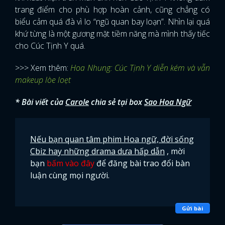
trang điểm cho phù hợp hoàn cảnh, cũng chẳng có
biểu cảm quá đà vì lo “ngũ quan bay loạn”. Nhìn lại quá
khứ từng là một gương mặt tiềm năng mà mình thấy tiếc
cho Cúc Tịnh Y quá.
>>> Xem thêm:
Hoa Nhung: Cúc Tịnh Y diễn kém và vẫn
makeup lòe loẹt
* Bài viết của
Carole
chia sẻ tại box
Sao Hoa Ngữ
Nếu bạn quan tâm phim Hoa ngữ, đời sống
Cbiz hay những drama dưa hấp dẫn
, mời
bạn
bấm vào đây
để đăng bài trao đổi bàn
luận cùng mọi người.
Gửi bài