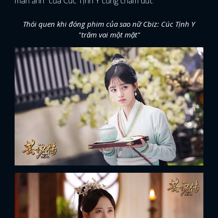
màn ảnh” của Cúc Tịnh Y cũng chấm dứt.
Thói quen khi đóng phim của sao nữ Cbiz: Cúc Tịnh Y
"trăm vai một mặt"