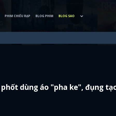
PHIM CHIẾU RẠP
BLOG PHIM
BLOG SAO
c phốt dùng áo "pha ke", đụng tạ