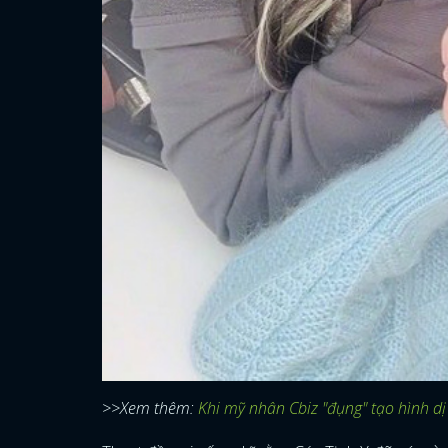
>>Xem thêm:
Khi mỹ nhân Cbiz "đụng" tạo hình dị 