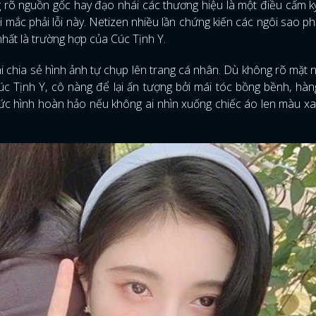
g rõ nguồn gốc hay đạo nhái các thương hiệu là một điều cấm kỵ
lại mắc phải lỗi này. Netizen nhiều lần chứng kiến các ngôi sao ph
nhất là trường hợp của Cúc Tịnh Y.
 chia sẻ hình ảnh tự chụp lên trang cá nhân. Dù không rõ mặt 
c Tịnh Y, cô nàng để lại ấn tượng bởi mái tóc bồng bềnh, hàn
 bức hình hoàn hảo nếu không ai nhìn xuống chiếc áo len màu x