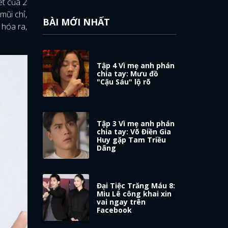
ết của 2
mũi chỉ,
BÀI MỚI NHẤT
 hóa ra,
Tập 4 Vì mẹ anh phán
chia tay: Mưu đồ
"Cậu Sáu" lộ rõ
Tập 3 Vì mẹ anh phán
chia tay: Võ Điền Gia
Huy gặp Tam Triều
Dâng
Đại Tiệc Trăng Máu 8:
Miu Lê công khai xin
vai ngay trên
Facebook