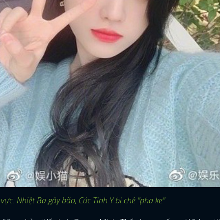
vực: Nhiệt Ba gây bão, Cúc Tịnh Y bị chê "pha ke"