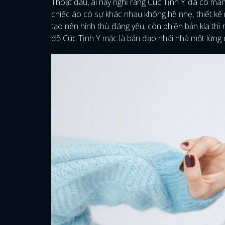
Thoạt đầu, ai nấy nghĩ rằng Cúc Tịnh Y đã có màn
chiếc áo có sự khác nhau không hề nhẹ, thiết k
tạo nên hình thù đáng yêu, còn phiên bản kia thì
đồ Cúc Tịnh Y mặc là bản đạo nhái nhà mốt lừng