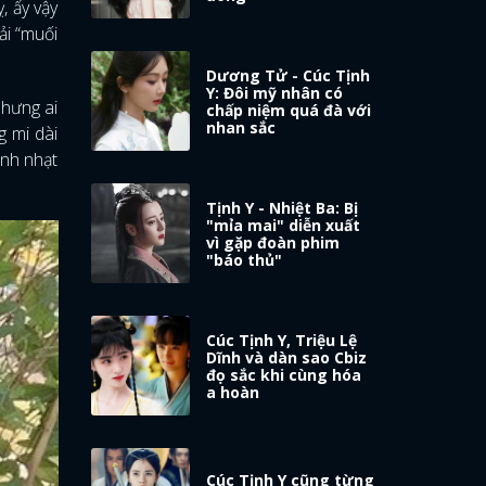
, ấy vậy
ải “muối
Dương Tử - Cúc Tịnh
Y: Đôi mỹ nhân có
nhưng ai
chấp niệm quá đà với
nhan sắc
g mi dài
anh nhạt
Tịnh Y - Nhiệt Ba: Bị
"mỉa mai" diễn xuất
vì gặp đoàn phim
"báo thủ"
Cúc Tịnh Y, Triệu Lệ
Dĩnh và dàn sao Cbiz
đọ sắc khi cùng hóa
a hoàn
Cúc Tịnh Y cũng từng