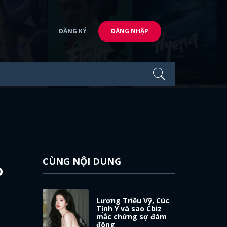
ĐĂNG KÝ
ĐĂNG NHẬP
CÙNG NỘI DUNG
o
Lương Triều Vỹ, Cúc
Tịnh Y và sao Cbiz
mắc chứng sợ đám
đông