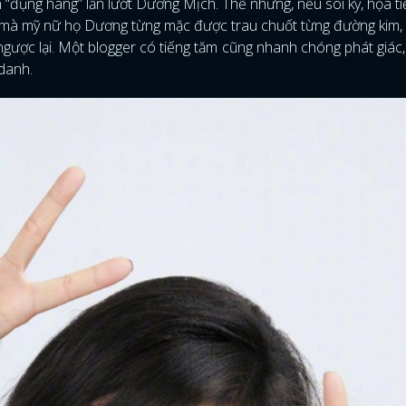
 “đụng hàng” lấn lướt Dương Mịch. Thế nhưng, nếu soi kỹ, họa ti
ế mà mỹ nữ họ Dương từng mặc được trau chuốt từng đường kim, 
 ngược lại. Một blogger có tiếng tăm cũng nhanh chóng phát giác,
 danh.