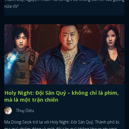
nữa rồi"
Holy Night: Đội Săn Quỷ – không chỉ là phim,
mà là một trận chiến
Thuỵ Diệu
Ma Dong-Seok trở lại với Holy Night: Đội Săn Quỷ. Thành phố bị
ma quỷ chiếm đóng và một đội săn quỷ không khoan nhượng