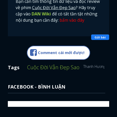
Bạn cần tìm thông tin dữ liệu và đọc review
về phim
Cuộc Đời Vẫn Đẹp Sao
? Hãy truy
cập vào
DAN Wiki
để có tất tần tật những
nội dung bạn cần đấy:
bấm vào đây
Gửi bài
Comment cái mới được!
Cuộc Đời Vẫn Đẹp Sao
Thanh Hương
NSƯ
Tags
FACEBOOK - BÌNH LUẬN