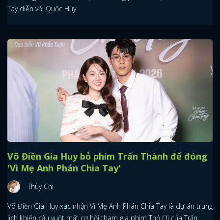
Tay diễn với Quốc Huy.
Võ Điền Gia Huy bỏ phim Trấn Thành để đóng
'Vì Mẹ Anh Phán Chia Tay'
Thùy Chi
Võ Điền Gia Huy xác nhận Vì Mẹ Anh Phán Chia Tay là dự án trùng
lịch khiến cậu vuột mất cơ hội tham gia phim Thỏ Ơi của Trấn