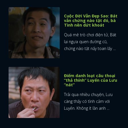
FACEBOOK
GOOGLE
Cuộc Đời Vẫn Đẹp Sao: Bát
vẫn chứng nào tật đó, bà
Tình nên dứt khoát
Quá mê trò chơi điện tử, Bát
lại ngựa quen đường cũ,
chứng nào tật nấy toan lấy ...
Điểm danh loạt câu thoại
“thả thính” Luyến của Lưu
“nát”
Trải qua nhiều chuyện, Lưu
càng thấy có tình cảm với
Luyến. Không ít lần anh ...