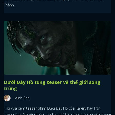
Thành.
Dưới Đáy Hồ tung teaser về thế giới song
trùng
Minh Anh
"Tôi vừa xem teaser phim Dưới Đáy Hồ của Karen, Kay Trần,
Thanh Duy, Nguyên Thảo… và tôi nghĩ tôi không còn tin vào gương