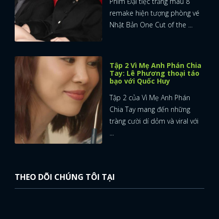
Phim Đại tiệc trăng máu 8
remake hiện tượng phòng vé
Nhật Bản One Cut of the ...
Tập 2 Vì Mẹ Anh Phán Chia
Tay: Lê Phương thoại táo
bạo với Quốc Huy
Tập 2 của Vì Mẹ Anh Phán
Chia Tay mang đến những
tràng cười dí dỏm và viral với
...
THEO DÕI CHÚNG TÔI TẠI