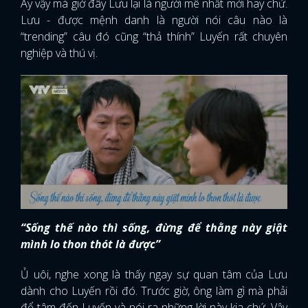
Ấy vậy mà giờ đây Lưu lại là người mê nhất mới hay chứ.
Lưu - được mệnh danh là người nói câu nào là
“trending” câu đó cũng “thả thính” Luyến rất chuyên
nghiệp và thú vị.
“Sống thế nào thì sống, đừng để thằng này giật
mình lo thon thót là được”
Ủ uôi, nghe xong là thấy ngay sự quan tâm của Lưu
dành cho Luyến rồi đó. Trước giờ, ông làm gì mà phải
để tâm đến Luyến và nói ra những lời này kia chứ. Vậy