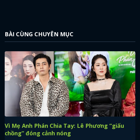
BÀI CÙNG CHUYÊN MỤC
Vì Mẹ Anh Phán Chia Tay: Lê Phương “giấu
chồng” đóng cảnh nóng