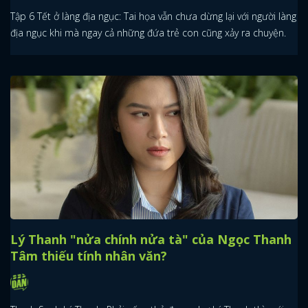
Tập 6 Tết ở làng địa ngục: Tai họa vẫn chưa dừng lại với người làng
địa ngục khi mà ngay cả những đứa trẻ con cũng xảy ra chuyện.
Lý Thanh "nửa chính nửa tà" của Ngọc Thanh
Tâm thiếu tính nhân văn?