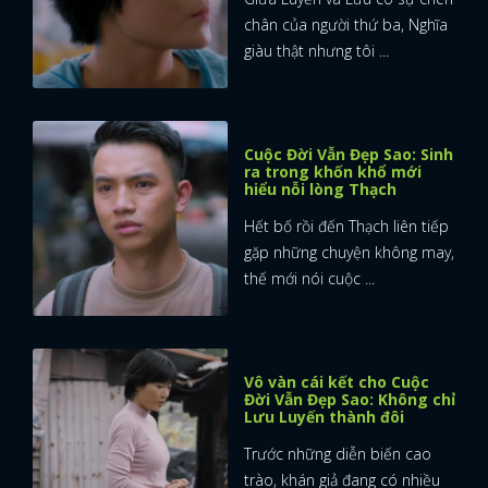
chân của người thứ ba, Nghĩa
giàu thật nhưng tôi ...
Cuộc Đời Vẫn Đẹp Sao: Sinh
ra trong khốn khổ mới
hiểu nỗi lòng Thạch
Hết bố rồi đến Thạch liên tiếp
gặp những chuyện không may,
thế mới nói cuộc ...
Vô vàn cái kết cho Cuộc
Đời Vẫn Đẹp Sao: Không chỉ
Lưu Luyến thành đôi
x
Trước những diễn biến cao
ĐĂNG NHẬP
trào, khán giả đang có nhiều