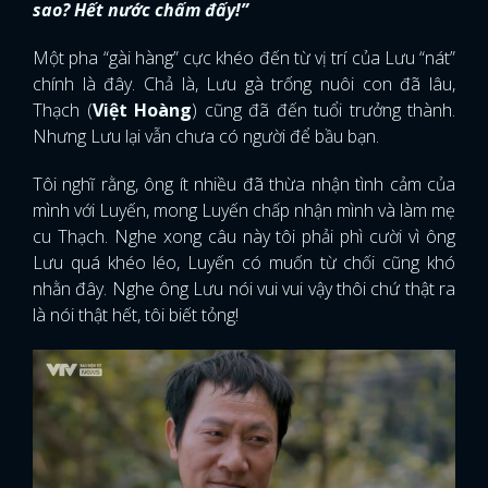
sao? Hết nước chấm đấy!”
Một pha “gài hàng” cực khéo đến từ vị trí của Lưu “nát”
chính là đây. Chả là, Lưu gà trống nuôi con đã lâu,
Thạch (
Việt Hoàng
) cũng đã đến tuổi trưởng thành.
Nhưng Lưu lại vẫn chưa có người để bầu bạn.
Tôi nghĩ rằng, ông ít nhiều đã thừa nhận tình cảm của
mình với Luyến, mong Luyến chấp nhận mình và làm mẹ
cu Thạch. Nghe xong câu này tôi phải phì cười vì ông
Lưu quá khéo léo, Luyến có muốn từ chối cũng khó
nhằn đây. Nghe ông Lưu nói vui vui vậy thôi chứ thật ra
là nói thật hết, tôi biết tỏng!