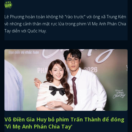
Lê Phương hoàn toàn không hề "rào trước" với ông xã Trung Kiên
về những cảnh thân mật rực lửa trong phim Vì Mẹ Anh Phán Chia
Tay diễn với Quốc Huy.
Võ Điền Gia Huy bỏ phim Trấn Thành để đóng
'Vì Mẹ Anh Phán Chia Tay'