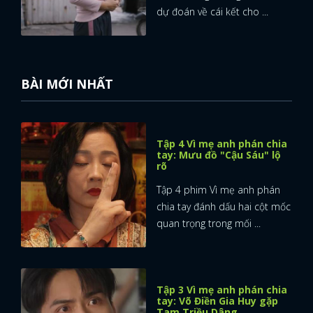
dự đoán về cái kết cho ...
FACEBOOK
GOOGLE
BÀI MỚI NHẤT
Tập 4 Vì mẹ anh phán chia
tay: Mưu đồ "Cậu Sáu" lộ
rõ
Tập 4 phim Vì mẹ anh phán
chia tay đánh dấu hai cột mốc
quan trọng trong mối ...
Tập 3 Vì mẹ anh phán chia
tay: Võ Điền Gia Huy gặp
Tam Triều Dâng