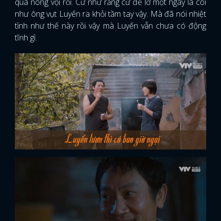
quá nóng vội rồi. Cứ như rằng cứ để lỡ một ngày là coi
như ông vụt Luyến ra khỏi tầm tay vậy. Mà đã nói nhiệt
tình như thế này rồi vậy mà Luyến vẫn chưa có động
tĩnh gì.