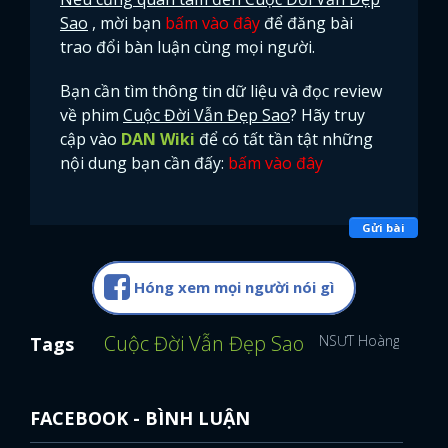
Sao
, mời bạn
bấm vào đây
để đăng bài
trao đổi bàn luận cùng mọi người.
Bạn cần tìm thông tin dữ liệu và đọc review
về phim
Cuộc Đời Vẫn Đẹp Sao
? Hãy truy
cập vào
DAN Wiki
để có tất tần tật những
nội dung bạn cần đấy:
bấm vào đây
Gửi bài
Hóng xem mọi người nói gì
Cuộc Đời Vẫn Đẹp Sao
NSƯT Hoàng Hải
T
Tags
FACEBOOK - BÌNH LUẬN