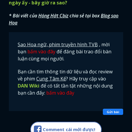
ngày ấy - bây giờ ra sao?
* Bài viết của
Hóng Hớt Cbiz
chia sẻ tại box
Blog sao
Hoa
Sao Hoa ngữ, phim truyền hình TVB
, mời
bạn
bấm vào đây
để đăng bài trao đổi bàn
luận cùng mọi người.
Bạn cần tìm thông tin dữ liệu và đọc review
về phim
Cung Tâm Kế
? Hãy truy cập vào
DAN Wiki
để có tất tần tật những nội dung
bạn cần đấy:
bấm vào đây
Gửi bài
Comment cái mới được!