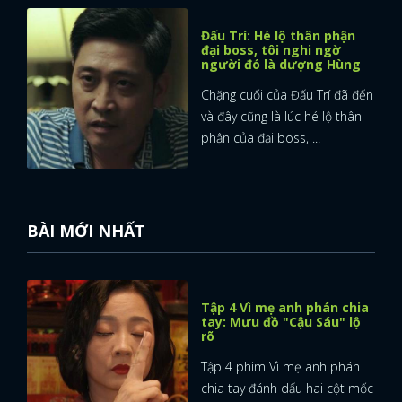
FACEBOOK
GOOGLE
Đấu Trí: Hé lộ thân phận
đại boss, tôi nghi ngờ
người đó là dượng Hùng
Chặng cuối của Đấu Trí đã đến
và đây cũng là lúc hé lộ thân
phận của đại boss, ...
BÀI MỚI NHẤT
Tập 4 Vì mẹ anh phán chia
tay: Mưu đồ "Cậu Sáu" lộ
rõ
Tập 4 phim Vì mẹ anh phán
chia tay đánh dấu hai cột mốc