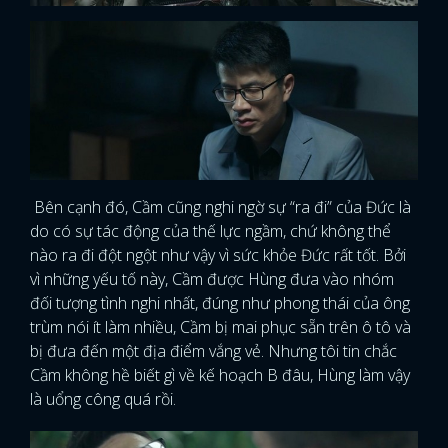
Bên cạnh đó, Cầm cũng nghi ngờ sự “ra đi” của Đức là
do có sự tác động của thế lực ngầm, chứ không thể
nào ra đi đột ngột như vậy vì sức khỏe Đức rất tốt. Bởi
vì những yếu tố này, Cầm được Hùng đưa vào nhóm
đối tượng tình nghi nhất, đúng như phong thái của ông
trùm nói ít làm nhiều, Cầm bị mai phục sẵn trên ô tô và
bị đưa đến một địa điểm vắng vẻ. Nhưng tôi tin chắc
Cầm không hề biết gì về kế hoạch B đâu, Hùng làm vậy
là uổng công quá rồi.