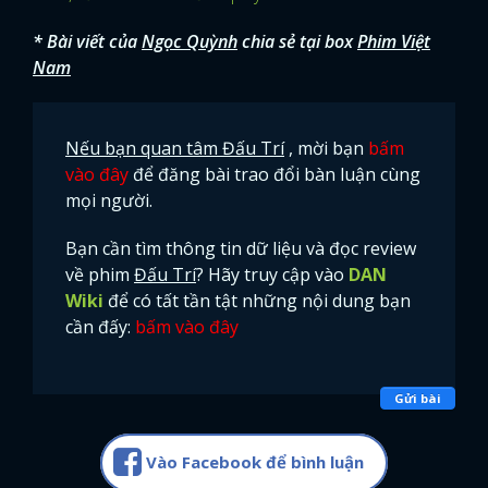
* Bài viết của
Ngọc Quỳnh
chia sẻ tại box
Phim Việt
Nam
Nếu bạn quan tâm Đấu Trí
, mời bạn
bấm
vào đây
để đăng bài trao đổi bàn luận cùng
mọi người.
Bạn cần tìm thông tin dữ liệu và đọc review
về phim
Đấu Trí
? Hãy truy cập vào
DAN
Wiki
để có tất tần tật những nội dung bạn
cần đấy:
bấm vào đây
Gửi bài
Vào Facebook để bình luận