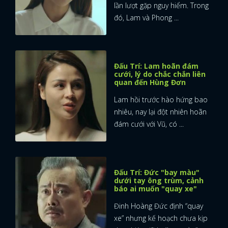
lần lượt gặp nguy hiểm. Trong
đó, Lam và Phong ...
Đấu Trí: Lam hoãn đám
cưới, lý do chắc chắn liên
quan đến Hùng Đơn
Lam hồi trước hào hứng bao
nhiêu, nay lại đột nhiên hoãn
đám cưới với Vũ, có ...
Đấu Trí: Đức "bay màu"
dưới tay ông trùm, cảnh
báo ai muốn "quay xe"
Đinh Hoàng Đức định “quay
xe” nhưng kế hoạch chưa kịp