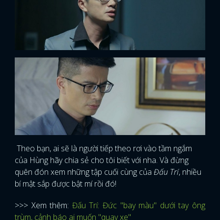
Theo bạn, ai sẽ là người tiếp theo rơi vào tầm ngắm
của Hùng hãy chia sẻ cho tôi biết với nha. Và đừng
quên đón xem những tập cuối cùng của
Đấu Trí
, nhiều
bí mật sắp được bật mí rồi đó!
>>> Xem thêm:
Đấu Trí: Đức "bay màu" dưới tay ông
trùm, cảnh báo ai muốn "quay xe"