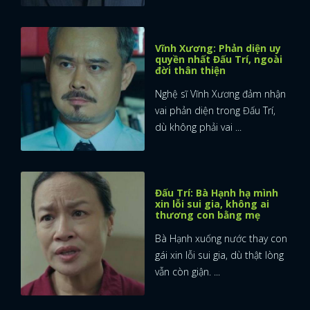
Vĩnh Xương: Phản diện uy
quyền nhất Đấu Trí, ngoài
đời thân thiện
Nghệ sĩ Vĩnh Xương đảm nhận
vai phản diện trong Đấu Trí,
dù không phải vai ...
Đấu Trí: Bà Hạnh hạ mình
xin lỗi sui gia, không ai
thương con bằng mẹ
Bà Hạnh xuống nước thay con
gái xin lỗi sui gia, dù thật lòng
vẫn còn giận. ...
x
ĐĂNG NHẬP