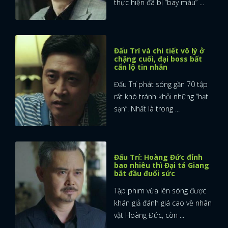
thực hiện đã bị “bay màu” ...
Đấu Trí và chi tiết vô lý ở
chặng cuối, đại boss bất
cẩn lộ tin nhắn
Đấu Trí phát sóng gần 70 tập
rất khó tránh khỏi những “hạt
sạn”. Nhất là trong ...
Đấu Trí: Hoàng Đức đỉnh
bao nhiêu thì Đại tá Giang
bắt đầu đuối sức
Tập phim vừa lên sóng được
khán giả đánh giá cao về nhân
vật Hoàng Đức, còn ...