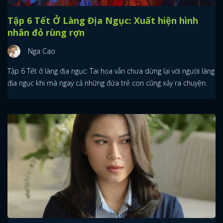
Tập 6 Tết Ở Làng Địa Ngục: Xuất hiện hình
nhân đỏ rùng rợn
Nga Cao
Tập 6 Tết ở làng địa ngục: Tai họa vẫn chưa dừng lại với người làng
địa ngục khi mà ngay cả những đứa trẻ con cũng xảy ra chuyện.