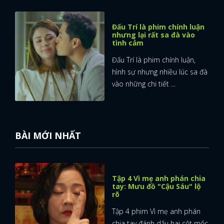
FACEBOOK
GOOGLE
Đấu Trí là phim chính luận
nhưng lại rất sa đà vào
tình cảm
Đấu Trí là phim chính luận,
hình sự nhưng nhiều lúc sa đà
vào những chi tiết ...
BÀI MỚI NHẤT
Tập 4 Vì mẹ anh phán chia
tay: Mưu đồ "Cậu Sáu" lộ
rõ
Tập 4 phim Vì mẹ anh phán
chia tay đánh dấu hai cột mốc