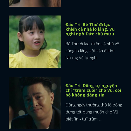
Đấu Trí: Bé Thư đi lạc
khiến cả nhà lo lắng, Vũ
nghi ngờ Đức chủ mưu
Bé Thư đi lạc khiến cả nhà vô
cùng lo lắng, sốt sắn đi tìm.
Nhưng Vũ lại nghi ...
Đấu Trí: Đông tự nguyện
chỉ "trùm cuối" cho Vũ, coi
bộ không đáng tin
Đông ngày thường thô lỗ bỗng
dưng tốt bụng muốn cho Vũ
x
biết “in - tư” trùm ...
ĐĂNG NHẬP