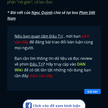
phận "nội gián", sở lao đao
* Bài viết của
Ngọc Quỳnh
chia sẻ tại box
Phim Việt
Nam
Nếu bạn quan tâm Đấu Trí
, mời bạn
bấm
vào đây
để đăng bài trao đổi bàn luận cùng
mọi người.
Bạn cần tìm thông tin dữ liệu và đọc review
về phim
Đấu Trí
? Hãy truy cập vào
DAN
Wiki
để có tất tần tật những nội dung bạn
cần đấy:
bấm vào đây
Gửi bài
Click vào để xem bình luận