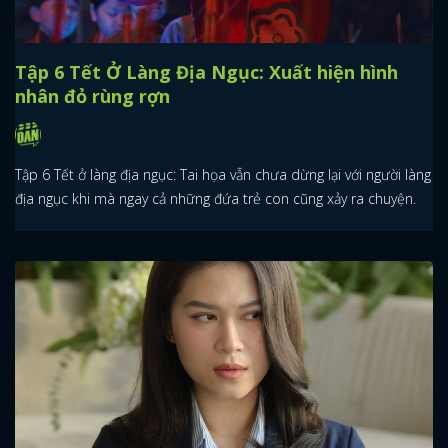
Tập 6 Tết Ở Làng Địa Ngục: Xuất hiện hình
nhân đỏ rùng rợn
Tập 6 Tết ở làng địa ngục: Tai họa vẫn chưa dừng lại với người làng
địa ngục khi mà ngay cả những đứa trẻ con cũng xảy ra chuyện.