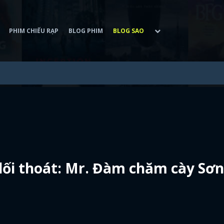
PHIM CHIẾU RẠP
BLOG PHIM
BLOG SAO
lối thoát: Mr. Đàm chăm cày Sơ