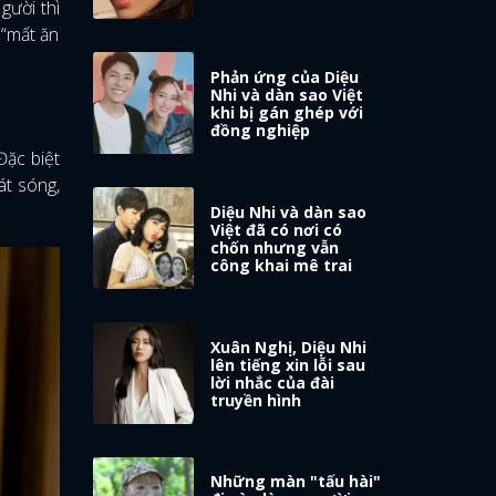
gười thì
 “mất ăn
Phản ứng của Diệu
Nhi và dàn sao Việt
khi bị gán ghép với
đồng nghiệp
Đặc biệt
át sóng,
Diệu Nhi và dàn sao
Việt đã có nơi có
chốn nhưng vẫn
công khai mê trai
Xuân Nghị, Diệu Nhi
lên tiếng xin lỗi sau
lời nhắc của đài
truyền hình
Những màn "tấu hài"