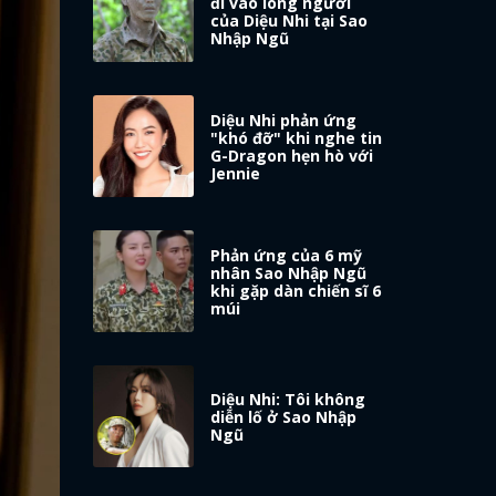
đi vào lòng người
của Diệu Nhi tại Sao
Nhập Ngũ
Diệu Nhi phản ứng
"khó đỡ" khi nghe tin
G-Dragon hẹn hò với
Jennie
Phản ứng của 6 mỹ
nhân Sao Nhập Ngũ
khi gặp dàn chiến sĩ 6
múi
Diệu Nhi: Tôi không
diễn lố ở Sao Nhập
Ngũ