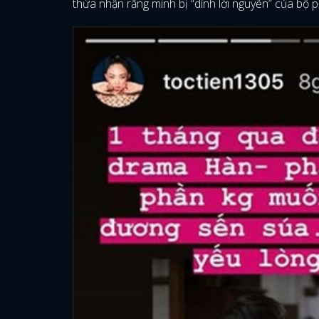
thừa nhận rằng mình bị “dính lời nguyền” của bộ 