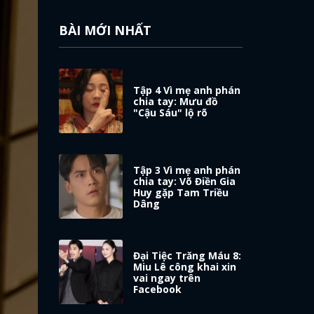
BÀI MỚI NHẤT
Tập 4 Vì mẹ anh phán
chia tay: Mưu đồ
"Cậu Sáu" lộ rõ
Tập 3 Vì mẹ anh phán
chia tay: Võ Điền Gia
Huy gặp Tam Triều
Dâng
Đại Tiệc Trăng Máu 8:
Miu Lê công khai xin
vai ngay trên
Facebook