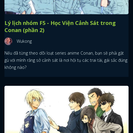
Lý lịch nhóm F5 - Học Viện Cảnh Sát trong
Conan (phần 2)
Wukong
Nếu đã từng theo dõi loạt series anime Conan, bạn sẽ phải gật
gù với mình rằng sở cảnh sát là nơi hội tụ các trai tài, gái sắc đúng
không nào?