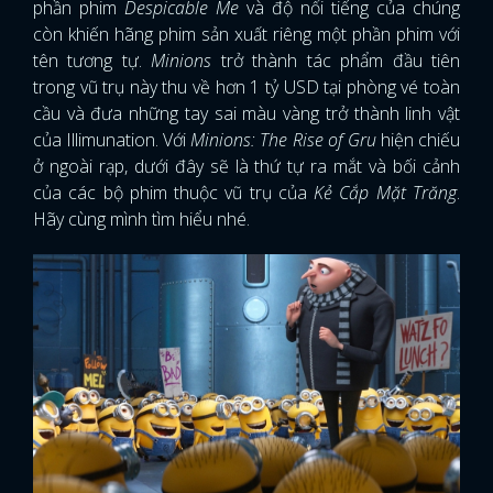
phần phim
Despicable Me
và độ nổi tiếng của chúng
còn khiến hãng phim sản xuất riêng một phần phim với
tên tương tự.
Minions
trở thành tác phẩm đầu tiên
trong vũ trụ này thu về hơn 1 tỷ USD tại phòng vé toàn
cầu và đưa những tay sai màu vàng trở thành linh vật
của Illimunation. Với
Minions: The Rise of Gru
hiện chiếu
ở ngoài rạp, dưới đây sẽ là thứ tự ra mắt và bối cảnh
của các bộ phim thuộc vũ trụ của
Kẻ Cắp Mặt Trăng
.
Hãy cùng mình tìm hiểu nhé.