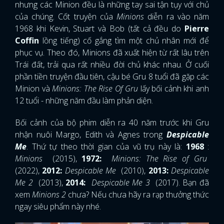
nhưng các Minion đều là những tay sai tận tụy với chủ
của chúng. Cốt truyện của
Minions
diễn ra vào năm
1968 khi Kevin, Stuart và Bob (tất cả đều do
Pierre
Coffin
lồng tiếng) cố gắng tìm một chủ nhân mới để
phục vụ. Theo đó, Minions đã xuất hiện từ rất lâu trên
Trái đất, trải qua rất nhiều đời chủ khác nhau. Ở cuối
phần tiền truyện đầu tiên, cậu bé Gru 8 tuổi đã gặp các
Minion và
Minions: The Rise Of Gru
lấy bối cảnh khi anh
12 tuổi - những năm đầu làm phản diện.
Bối cảnh của bộ phim diễn ra 40 năm trước khi Gru
nhận nuôi Margo, Edith và Agnes trong
Despicable
Me
. Thứ tự theo thời gian của vũ trụ này là:
1968
:
Minions
(2015),
1972:
Minions: The Rise of Gru
(2022),
2012:
Despicable Me
(2010),
2013:
Despicable
Me 2
(2013),
2014:
Despicable Me 3
(2017). Bạn đã
xem
Minions 2
chưa? Nếu chưa hãy ra rạp thưởng thức
ngay siêu phẩm này nhé.