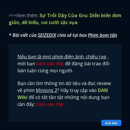
>>>Xem thêm:
Sự Trỗi Dậy Của Gru: Diễn biến đơn
giản, dễ hiểu, coi cười sặc sụa
* Bài viết của
SEIZEDIX
chia sẻ tại box
Phim bom tấn
Nếu bạn là mọt phim điện ảnh, chiếu rạp
,
mời bạn
bấm vào đây
để đăng bài trao đổi
bàn luận cùng mọi người.
Bạn cần tìm thông tin dữ liệu và đọc review
về phim
Minions 2
? Hãy truy cập vào
DAN
Wiki
để có tất tần tật những nội dung bạn
cần đấy:
bấm vào đây
Gửi bài