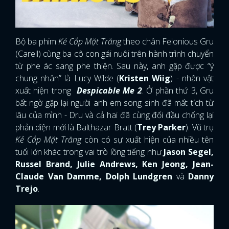
Bộ ba phim
Kẻ Cắp Mặt Trăng
theo chân Felonious Gru
(Carell) cùng ba cô con gái nuôi trên hành trình chuyển
từ phe ác sang phe thiện. Sau này, anh gặp được “ý
chung nhân” là Lucy Wilde (
Kristen Wiig
) - nhân vật
xuất hiện trong
Despicable Me 2
. Ở phần thứ 3, Gru
bất ngờ gặp lại người anh em song sinh đã mất tích từ
lâu của mình - Dru và cả hai đã cùng đối đầu chống lại
phản diện mới là Balthazar Bratt (
Trey Parker
). Vũ trụ
Kẻ Cắp Mặt Trăng
còn có sự xuất hiện của nhiều tên
tuổi lớn khác trong vai trò lồng tiếng như
Jason Segel,
Russel Brand, Julie Andrews, Ken Jeong, Jean-
Claude Van Damme, Dolph Lundgren
và
Danny
Trejo
.