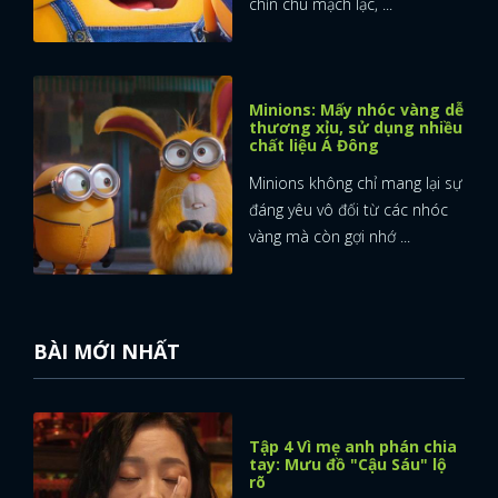
chỉn chu mạch lạc, ...
FACEBOOK
GOOGLE
Minions: Mấy nhóc vàng dễ
thương xỉu, sử dụng nhiều
chất liệu Á Đông
Minions không chỉ mang lại sự
đáng yêu vô đối từ các nhóc
vàng mà còn gợi nhớ ...
BÀI MỚI NHẤT
Tập 4 Vì mẹ anh phán chia
tay: Mưu đồ "Cậu Sáu" lộ
rõ