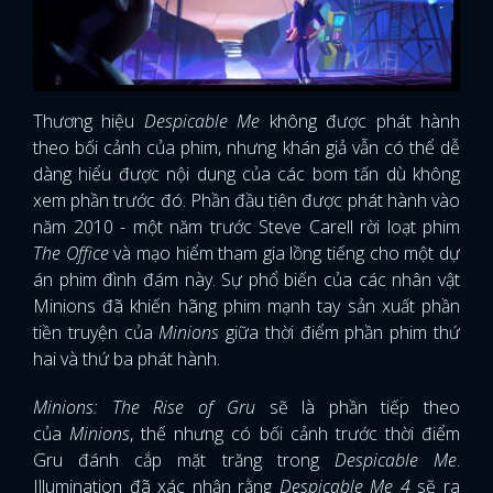
Thương hiệu
Despicable Me
không được phát hành
theo bối cảnh của phim, nhưng khán giả vẫn có thể dễ
dàng hiểu được nội dung của các bom tấn dù không
xem phần trước đó. Phần đầu tiên được phát hành vào
năm 2010 - một năm trước Steve Carell rời loạt phim
The Office
và mạo hiểm tham gia lồng tiếng cho một dự
án phim đình đám này. Sự phổ biến của các nhân vật
Minions đã khiến hãng phim mạnh tay sản xuất phần
tiền truyện của
Minions
giữa thời điểm phần phim thứ
hai và thứ ba phát hành.
Minions: The Rise of Gru
sẽ là phần tiếp theo
của
Minions
, thế nhưng có bối cảnh trước thời điểm
Gru đánh cắp mặt trăng trong
Despicable Me
.
Illumination đã xác nhận rằng
Despicable Me 4
sẽ ra