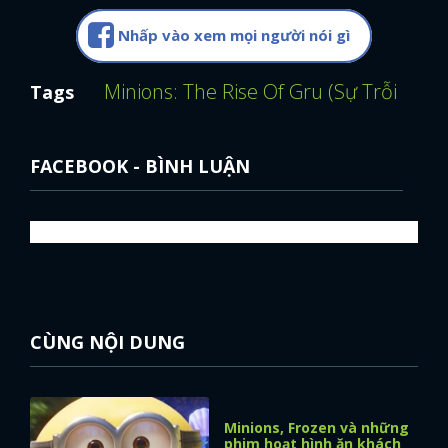
Nhấp vào xem mọi người nói gì
Minions: The Rise Of Gru (Sự Trỗi Dậy
Tags
FACEBOOK - BÌNH LUẬN
CÙNG NỘI DUNG
Minions, Frozen và những
phim hoạt hình ăn khách