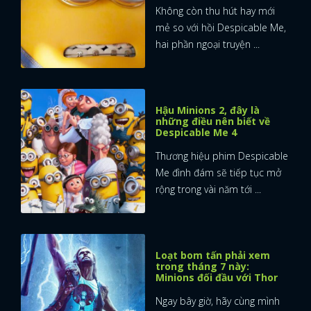
Không còn thu hút hay mới
mẻ so với hồi Despicable Me,
hai phần ngoại truyện ...
Hậu Minions 2, đây là
những điều nên biết về
Despicable Me 4
Thương hiệu phim Despicable
Me đình đám sẽ tiếp tục mở
rộng trong vài năm tới ...
Loạt bom tấn phải xem
trong tháng 7 này:
Minions đối đầu với Thor
Ngay bây giờ, hãy cùng mình