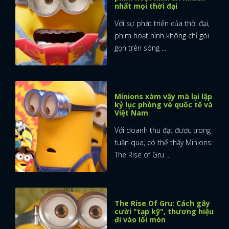
nhất mọi thời đại
Với sự phát triển của thời đại,
phim hoạt hình không chỉ gói
gọn trên sóng ...
Minions xàm vậy mà lại lập
kỷ lục phòng vé quốc tế và
Việt Nam
Với doanh thu đạt được trong
tuần qua, có thể thấy Minions:
The Rise of Gru ...
The Rise Of Gru: Cách gây
cười "tạp kỹ", thương hiệu
đi vào lối mòn