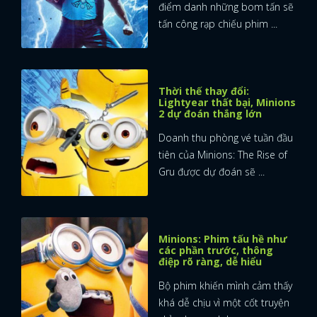
điểm danh những bom tấn sẽ
tấn công rạp chiếu phim ...
Thời thế thay đổi:
Lightyear thất bại, Minions
2 dự đoán thắng lớn
Doanh thu phòng vé tuần đầu
tiên của Minions: The Rise of
Gru được dự đoán sẽ ...
Minions: Phim tấu hề như
các phần trước, thông
điệp rõ ràng, dễ hiểu
x
Bộ phim khiến mình cảm thấy
ĐĂNG NHẬP
khá dễ chịu vì một cốt truyện