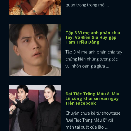
quan trọng trong mối ...
Tập 3 Vì mẹ anh phán chia
tay: Võ Điền Gia Huy gặp
Tam Triều Dâng
Tập 3 Vì mẹ anh phán chia tay
chứng kiến những tương tác
vui nhộn oan gia giữa ...
Đại Tiệc Trăng Máu 8: Miu
Lê công khai xin vai ngay
trên Facebook
Chuyện chưa kể từ showcase
x
"Đại Tiệc Trăng Máu 8" với
ĐĂNG NHẬP
màn tái xuất của lão ...