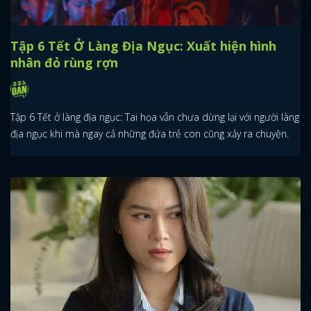
Tập 6 Tết Ở Làng Địa Ngục: Xuất hiện hình
nhân đỏ rùng rợn
Tập 6 Tết ở làng địa ngục: Tai họa vẫn chưa dừng lại với người làng
địa ngục khi mà ngay cả những đứa trẻ con cũng xảy ra chuyện.