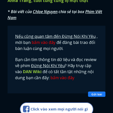
Anna Trang, cuối cùng cũng lộ mặt thật
* Bài viết của
Chloe Nguyen
chia sẻ tại box
Phim Việt
Nam
Nếu cũng quan tâm đến Đừng Nói Khi Yêu
,
mời bạn
bấm vào đây
để đăng bài trao đổi
bàn luận cùng mọi người.
Bạn cần tìm thông tin dữ liệu và đọc review
về phim
Đừng Nói Khi Yêu
? Hãy truy cập
vào
DAN Wiki
để có tất tần tật những nội
dung bạn cần đấy:
bấm vào đây
Gửi bài
Click vào xem mọi người nói gì