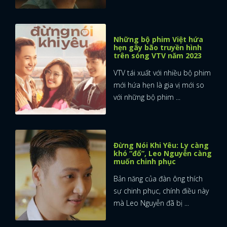
Những bộ phim Việt hứa
hẹn gây bão truyền hình
trên sóng VTV năm 2023
VTV tái xuất với nhiều bộ phim
mới hứa hẹn là gia vị mới so
với những bộ phim ...
Đừng Nói Khi Yêu: Ly càng
khó “đổ”, Leo Nguyễn càng
muốn chinh phục
Bản năng của đàn ông thích
sự chinh phục, chính điều này
mà Leo Nguyễn đã bị ...