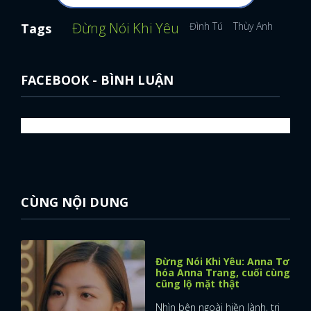
Đừng Nói Khi Yêu
Đình Tú
Thùy Anh
Lương
Tags
FACEBOOK - BÌNH LUẬN
CÙNG NỘI DUNG
Đừng Nói Khi Yêu: Anna Tơ
hóa Anna Trang, cuối cùng
cũng lộ mặt thật
Nhìn bên ngoài hiền lành, tri