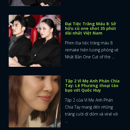
FACEBOOK
GOOGLE
Đại Tiệc Trăng Máu 8: Sở
hữu cú one shot 35 phút
dài nhất Việt Nam
Phim Đại tiệc trăng máu 8
remake hiện tượng phòng vé
Nhật Bản One Cut of the ...
Tập 2 Vì Mẹ Anh Phán Chia
Tay: Lê Phương thoại táo
bạo với Quốc Huy
Tập 2 của Vì Mẹ Anh Phán
Chia Tay mang đến những
tràng cười dí dỏm và viral với
...